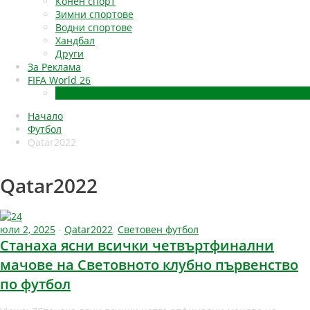
Конен спорт
Зимни спортове
Водни спортове
Хандбал
Други
За Реклама
FIFA World 26
Qatar2022
Начало
Футбол
Qatar2022
Qatar2022
юли 2, 2025
-
Qatar2022
,
Световен футбол
Станаха ясни всички четвъртфинални
мачове на Световното клубно първенство
по футбол