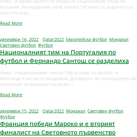
Views: 0Серхио Бускетс се отказа от националния отбор на
Испания. Легендарният халф изигра 143 мача за родината си,
като спечели…
Read More
декември 16, 2022
-
Qatar2022
,
Европейски футбол
,
Мондиал
,
Световен футбол
,
Футбол
Националният тим на Португалия по
футбол и Фернандо Сантош се разделиха
Views: 1Националният тим на Португалия по футбол и
Фернандо Сантош се разделиха. Договорът на селекционера бе
прекратен по взаимно съгласие.…
Read More
декември 15, 2022
-
Qatar2022
,
Мондиал
,
Световен футбол
,
Футбол
Франция победи Мароко и е вторият
финалист на Световното първенство