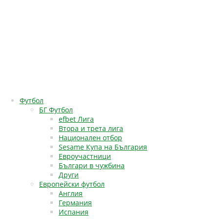
Футбол
БГ Футбол
efbet Лига
Втора и трета лига
Национален отбор
Sesame Купа на България
Евроучастници
Българи в чужбина
Други
Европейски футбол
Англия
Германия
Испания