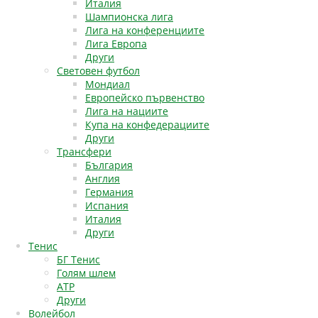
Италия
Шампионска лига
Лига на конференциите
Лига Европа
Други
Световен футбол
Мондиал
Европейско първенство
Лига на нациите
Купа на конфедерациите
Други
Трансфери
България
Англия
Германия
Испания
Италия
Други
Тенис
БГ Тенис
Голям шлем
АТР
Други
Волейбол