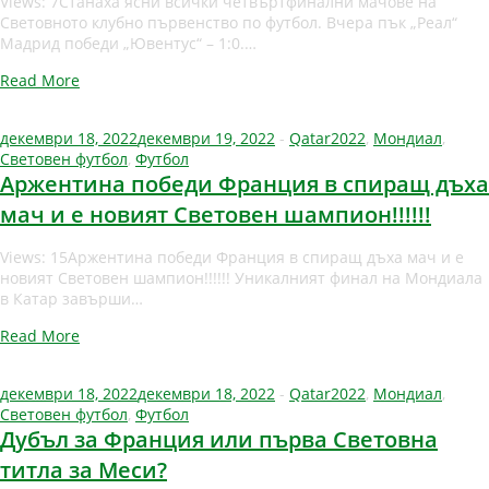
Views: 7Станаха ясни всички четвъртфинални мачове на
Световното клубно първенство по футбол. Вчера пък „Реал“
Мадрид победи „Ювентус“ – 1:0.…
Read More
декември 18, 2022
декември 19, 2022
-
Qatar2022
,
Мондиал
,
Световен футбол
,
Футбол
Аржентина победи Франция в спиращ дъха
мач и е новият Световен шампион!!!!!!
Views: 15Аржентина победи Франция в спиращ дъха мач и е
новият Световен шампион!!!!!! Уникалният финал на Мондиала
в Катар завърши…
Read More
декември 18, 2022
декември 18, 2022
-
Qatar2022
,
Мондиал
,
Световен футбол
,
Футбол
Дубъл за Франция или първа Световна
титла за Меси?