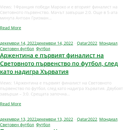
Views: 1Франция победи Мароко и е вторият финалист на
Световното първенство. Мачът завърши 2:0. Още в 5-ата
минута Антоан Гризман…
Read More
декември 14, 2022
декември 14, 2022
-
Qatar2022
,
Мондиал
,
Световен футбол
,
Футбол
Аржентина е първият финалист на
Световното първенство по футбол, след
като надигра Хърватия
Views: 1Аржентина е първият финалист на Световното
първенство по футбол, след като надигра Хърватия. Двубоят
завърши – 3:0. Срещата започна…
Read More
декември 13, 2022
декември 13, 2022
-
Qatar2022
,
Мондиал
,
Световен футбол
,
Футбол