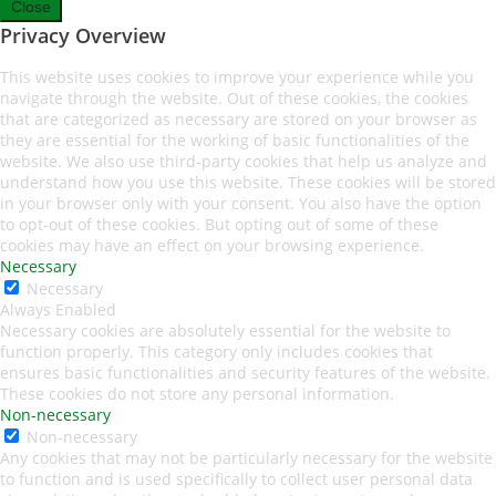
Close
Privacy Overview
This website uses cookies to improve your experience while you
navigate through the website. Out of these cookies, the cookies
that are categorized as necessary are stored on your browser as
they are essential for the working of basic functionalities of the
website. We also use third-party cookies that help us analyze and
understand how you use this website. These cookies will be stored
in your browser only with your consent. You also have the option
to opt-out of these cookies. But opting out of some of these
cookies may have an effect on your browsing experience.
Necessary
Necessary
Always Enabled
Necessary cookies are absolutely essential for the website to
function properly. This category only includes cookies that
ensures basic functionalities and security features of the website.
These cookies do not store any personal information.
Non-necessary
Non-necessary
Any cookies that may not be particularly necessary for the website
to function and is used specifically to collect user personal data