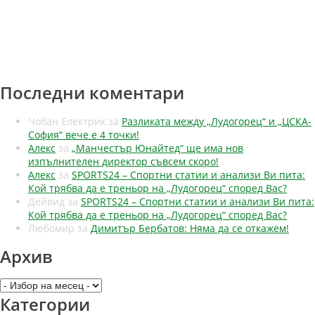
Последни коментари
Чобан Електрик
за
Разликата между „Лудогорец“ и „ЦСКА-
София“ вече е 4 точки!
Алекс
за
„Манчестър Юнайтед“ ще има нов
изпълнителен директор съвсем скоро!
Алекс
за
SPORTS24 – Спортни статии и анализи Ви пита:
Кой трябва да е треньор на „Лудогорец“ според Вас?
Дейвид
за
SPORTS24 – Спортни статии и анализи Ви пита:
Кой трябва да е треньор на „Лудогорец“ според Вас?
Любомир
за
Димитър Бербатов: Няма да се откажем!
Архив
Архив
Категории