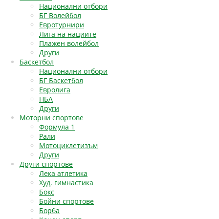
Национални отбори
БГ Волейбол
Евротурнири
Лига на нациите
Плажен волейбол
Други
Баскетбол
Национални отбори
БГ Баскетбол
Евролига
НБА
Други
Моторни спортове
Формула 1
Рали
Мотоциклетизъм
Други
Други спортове
Лека атлетика
Худ. гимнастика
Бокс
Бойни спортове
Борба