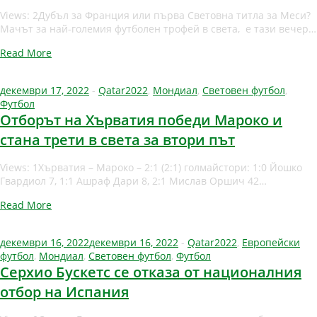
Views: 2Дубъл за Франция или първа Световна титла за Меси?
Мачът за най-големия футболен трофей в света, е тази вечер…
Read More
декември 17, 2022
-
Qatar2022
,
Мондиал
,
Световен футбол
,
Футбол
Отборът на Хърватия победи Мароко и
стана трети в света за втори път
Views: 1Хърватия – Мароко – 2:1 (2:1) голмайстори: 1:0 Йошко
Гвардиол 7, 1:1 Ашраф Дари 8, 2:1 Мислав Оршич 42…
Read More
декември 16, 2022
декември 16, 2022
-
Qatar2022
,
Европейски
футбол
,
Мондиал
,
Световен футбол
,
Футбол
Серхио Бускетс се отказа от националния
отбор на Испания