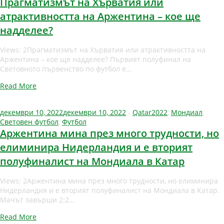
Прагматизмът на Хърватия или
атрактивността на Аржентина – кое ще
надделее?
Views: 2Прагматизмът на Хърватия или атрактивността на
Аржентина – кое ще надделее? Първият полуфинал на
Световното първенство по футбол е…
Read More
декември 10, 2022
декември 10, 2022
-
Qatar2022
,
Мондиал
,
Световен футбол
,
Футбол
Аржентина мина през много трудности, но
елиминира Нидерландия и е вторият
полуфиналист на Мондиала в Катар
Views: 2Аржентина мина през много трудности, но елиминира
Нидерландия и е вторият полуфиналист на Мондиала в Катар.
Мачът завърши 2:2…
Read More