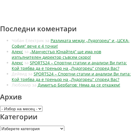
Последни коментари
Чобан Електрик
за
Разликата между „Лудогорец“ и „ЦСКА-
София“ вече е 4 точки!
Алекс
за
„Манчестър Юнайтед“ ще има нов
изпълнителен директор съвсем скоро!
Алекс
за
SPORTS24 – Спортни статии и анализи Ви пита:
Кой трябва да е треньор на „Лудогорец“ според Вас?
Дейвид
за
SPORTS24 – Спортни статии и анализи Ви пита:
Кой трябва да е треньор на „Лудогорец“ според Вас?
Любомир
за
Димитър Бербатов: Няма да се откажем!
Архив
Архив
Категории
Категории