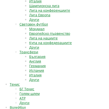
Италия
Шампионска лига
Лига на конференциите
Лига Европа
Други
Световен футбол
Мондиал
Европейско първенство
Лига на нациите
Купа на конфедерациите
Други
Трансфери
България
Англия
Германия
Испания
Италия
Други
Тенис
БГ Тенис
Голям шлем
АТР
Други
Волейбол