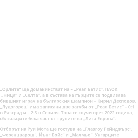
„Орлите“ ще домакинстват на – „Реал Бетис“, ПАОК,
„Ница“ и „Селта“, а в състава на гърците се подвизава
бившият играч на българския шампион – Кирил Десподов.
„Лудогорец“ има записани две загуби от „Реал Бетис“ – 0:1
в Разград и – 2:3 в Севиля. Това се случи през 2022 година,
сблъсъците бяха част от групите на „Лига Европа“.
Отборът на Руи Мота ще гостува на „Глазгоу Рейнджърс“,
„Ференцварош“, Йънг Бойс“ и „Малмьо“. Унгарците