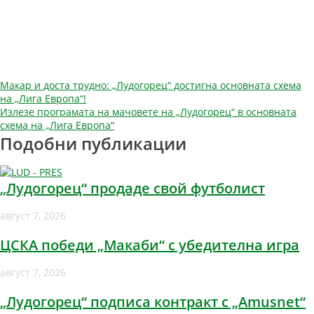
Навигация
Макар и доста трудно: „Лудогорец“ достигна основната схема
на „Лига Европа“!
Излезе програмата на мачовете на „Лудогорец“ в основната
схема на „Лига Европа“
Подобни публикации
„Лудогорец“ продаде свой футболист
август 7, 2026
ЦСКА победи „Макаби“ с убедителна игра
август 7, 2026
„Лудогорец“ подписа контракт с „Amusnet“