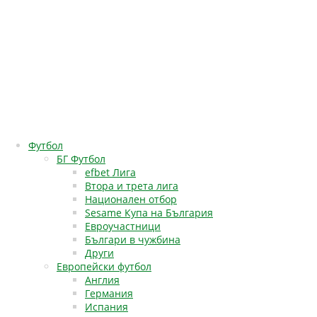
Футбол
БГ Футбол
efbet Лига
Втора и трета лига
Национален отбор
Sesame Купа на България
Евроучастници
Българи в чужбина
Други
Европейски футбол
Англия
Германия
Испания