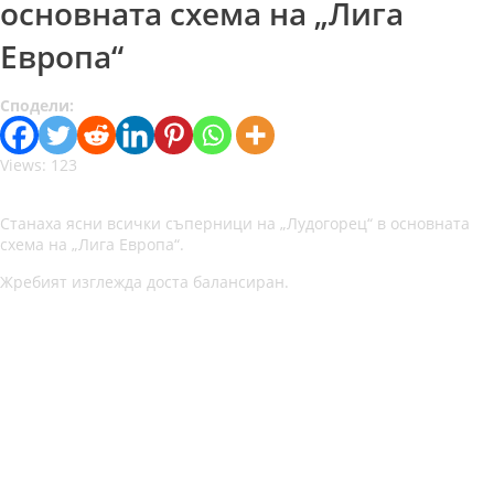
основната схема на „Лига
Европа“
Сподели:
Views: 123
Станаха ясни всички съперници на „Лудогорец“ в основната
схема на „Лига Европа“.
Жребият изглежда доста балансиран.