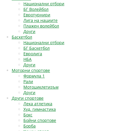
Национални отбори
БГ Волейбол
Евротурнири
Лига на нациите
Плажен волейбол
Други
Баскетбол
Национални отбори
БГ Баскетбол
Евролига
НБА
Други
Моторни спортове
Формула 1
Рали
Мотоциклетизъм
Други
Други спортове
Лека атлетика
Худ. гимнастика
Бокс
Бойни спортове
Борба