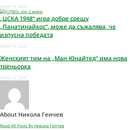
август 6, 2026
„ЦСКА 1948“ игра добре срещу
„Панатинайкос“, може да съжалява, че
изпусна победата
август 6, 2026
Женският тим на „Ман Юнайтед“ има нова
треньорка
август 5, 2026
About Никола Генчев
Read All Posts By Никола Генчев