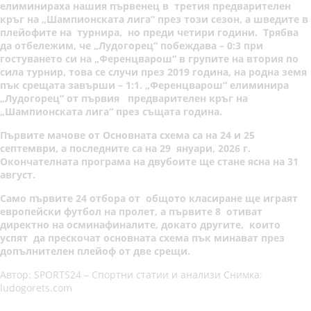
елиминираха нашия първенец в третия предварителен
кръг на „Шампионската лига“ през този сезон, а шведите в
плейофите на турнира, но преди четири години. Трябва
да отбележим, че „Лудогорец“ побеждава – 0:3 при
гостуването си на „Ференцварош“ в групите на втория по
сила турнир, това се случи през 2019 година, на родна земя
пък срещата завърши – 1:1. „Ференцварош“ елиминира
„Лудогорец“ от първия предварителен кръг на
„Шампионската лига“ през същата година.
Първите мачове от Основната схема са на 24 и 25
септември, а последните са на 29 януари, 2026 г.
Окончателната програма на двубоите ще стане ясна на 31
август.
Само първите 24 отбора от общото класиране ще играят
европейски футбол на пролет, а първите 8 отиват
директно на осминафиналите, докато другите, които
успят да прескочат основната схема пък минават през
допълнителен плейоф от две срещи.
Автор: SPORTS24 – Спортни статии и анализи Снимка:
ludogorets.com