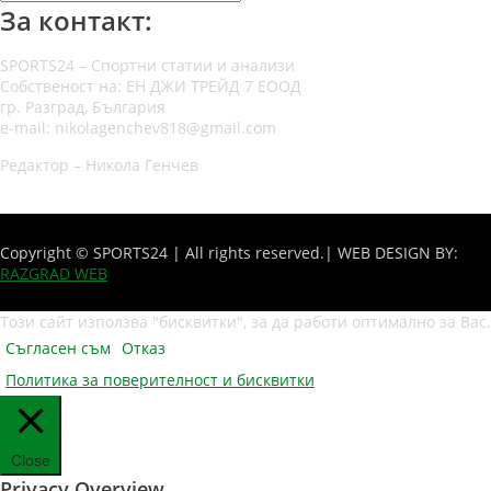
За контакт:
SPORTS24 – Спортни статии и анализи
Собственост на: ЕН ДЖИ ТРЕЙД 7 ЕООД
гр. Разград, България
e-mail: nikolagenchev818@gmail.com
Редактор – Никола Генчев
Copyright © SPORTS24 | All rights reserved.
| WEB DESIGN BY:
RAZGRAD WEB
Този сайт използва "бисквитки", за да работи оптимално за Вас.
Съгласен съм
Отказ
Политика за поверителност и бисквитки
Close
Privacy Overview