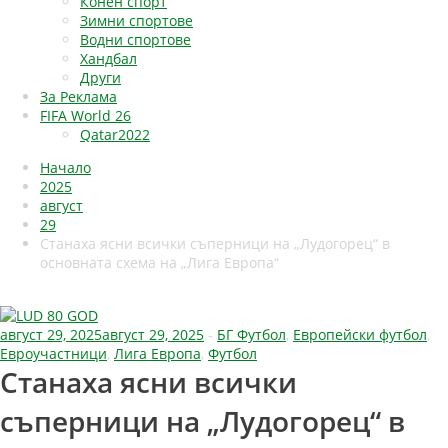
Конен спорт
Зимни спортове
Водни спортове
Хандбал
Други
За Реклама
FIFA World 26
Qatar2022
Начало
2025
август
29
Станаха ясни всички съперници на „Лудогорец“ в
основната схема на „Лига Европа“
август 29, 2025
август 29, 2025
-
БГ Футбол
,
Европейски футбол
,
Евроучастници
,
Лига Европа
,
Футбол
Станаха ясни всички
съперници на „Лудогорец“ в