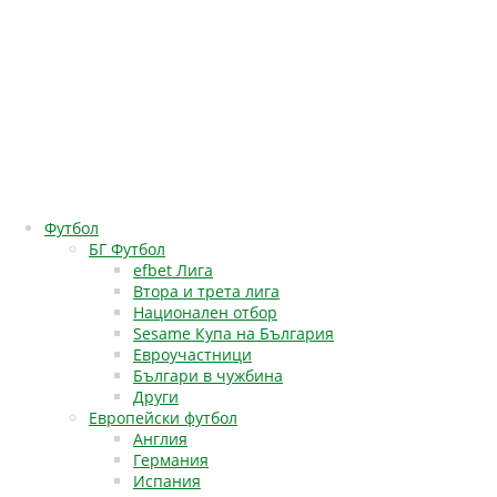
Футбол
БГ Футбол
efbet Лига
Втора и трета лига
Национален отбор
Sesame Купа на България
Евроучастници
Българи в чужбина
Други
Европейски футбол
Англия
Германия
Испания