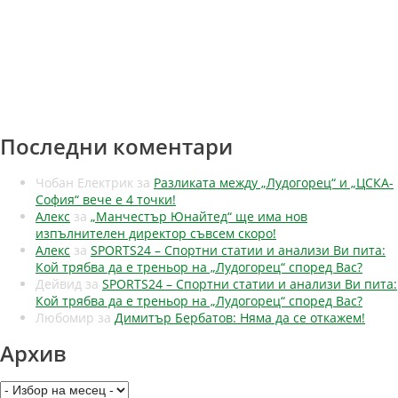
Последни коментари
Чобан Електрик
за
Разликата между „Лудогорец“ и „ЦСКА-
София“ вече е 4 точки!
Алекс
за
„Манчестър Юнайтед“ ще има нов
изпълнителен директор съвсем скоро!
Алекс
за
SPORTS24 – Спортни статии и анализи Ви пита:
Кой трябва да е треньор на „Лудогорец“ според Вас?
Дейвид
за
SPORTS24 – Спортни статии и анализи Ви пита:
Кой трябва да е треньор на „Лудогорец“ според Вас?
Любомир
за
Димитър Бербатов: Няма да се откажем!
Архив
Архив