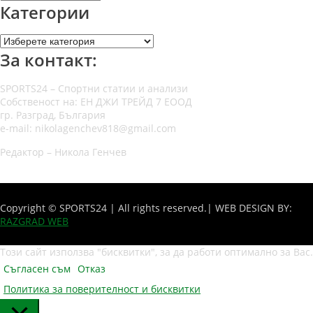
Категории
Категории
За контакт:
SPORTS24 – Спортни статии и анализи
Собственост на: ЕН ДЖИ ТРЕЙД 7 ЕООД
гр. Разград, България
e-mail: nikolagenchev818@gmail.com
Редактор – Никола Генчев
Copyright © SPORTS24 | All rights reserved.
| WEB DESIGN BY:
RAZGRAD WEB
Този сайт използва "бисквитки", за да работи оптимално за Вас.
Съгласен съм
Отказ
Политика за поверителност и бисквитки