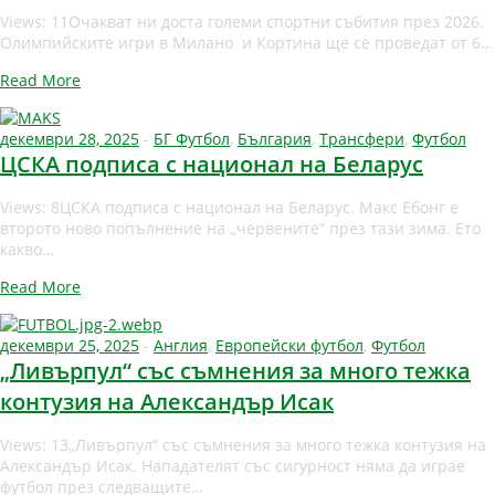
Views: 11Очакват ни доста големи спортни събития през 2026.
Олимпийските игри в Милано и Кортина ще се проведат от 6…
Read More
декември 28, 2025
-
БГ Футбол
,
България
,
Трансфери
,
Футбол
ЦСКА подписа с национал на Беларус
Views: 8ЦСКА подписа с национал на Беларус. Макс Ебонг е
второто ново попълнение на „червените“ през тази зима. Ето
какво…
Read More
декември 25, 2025
-
Англия
,
Европейски футбол
,
Футбол
„Ливърпул“ със съмнения за много тежка
контузия на Александър Исак
Views: 13„Ливърпул“ със съмнения за много тежка контузия на
Александър Исак. Нападателят със сигурност няма да играе
футбол през следващите…