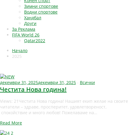
Конен спорт
Зимни спортове
Водни спортове
Хандбал
Други
За Реклама
FIFA World 26
Qatar2022
Начало
2025
декември 31, 2025
декември 31, 2025
-
Всички
Честита Нова година!
Views: 21Честита Нова година! Нашият екип желае на своите
читатели – здраве, просперитет, удовлетвореност,
спокойствие и много любов! Пожелаваме на…
Read More