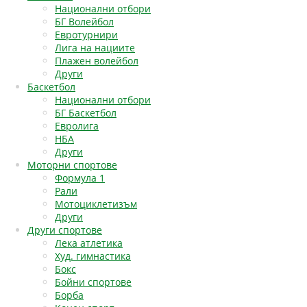
Национални отбори
БГ Волейбол
Евротурнири
Лига на нациите
Плажен волейбол
Други
Баскетбол
Национални отбори
БГ Баскетбол
Евролига
НБА
Други
Моторни спортове
Формула 1
Рали
Мотоциклетизъм
Други
Други спортове
Лека атлетика
Худ. гимнастика
Бокс
Бойни спортове
Борба