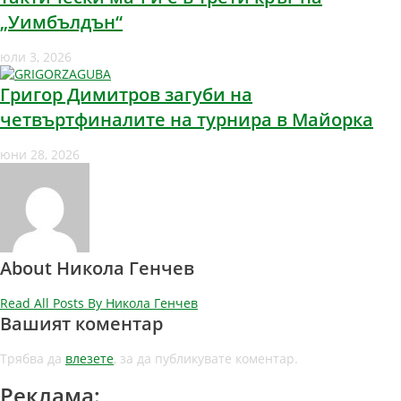
„Уимбълдън“
юли 3, 2026
Григор Димитров загуби на
четвъртфиналите на турнира в Майорка
юни 28, 2026
About Никола Генчев
Read All Posts By Никола Генчев
Вашият коментар
Трябва да
влезете
, за да публикувате коментар.
Реклама: