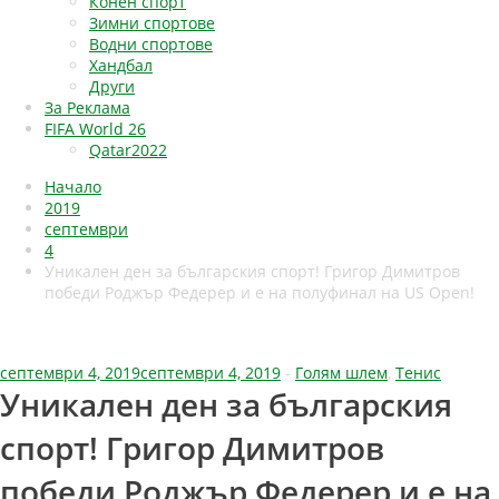
Конен спорт
Зимни спортове
Водни спортове
Хандбал
Други
За Реклама
FIFA World 26
Qatar2022
Начало
2019
септември
4
Уникален ден за българския спорт! Григор Димитров
победи Роджър Федерер и е на полуфинал на US Open!
септември 4, 2019
септември 4, 2019
-
Голям шлем
,
Тенис
Уникален ден за българския
спорт! Григор Димитров
победи Роджър Федерер и е на