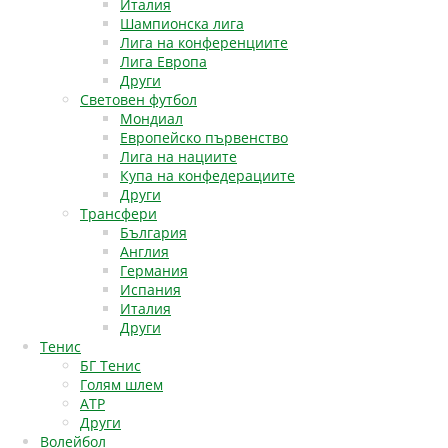
Италия
Шампионска лига
Лига на конференциите
Лига Европа
Други
Световен футбол
Мондиал
Европейско първенство
Лига на нациите
Купа на конфедерациите
Други
Трансфери
България
Англия
Германия
Испания
Италия
Други
Тенис
БГ Тенис
Голям шлем
АТР
Други
Волейбол