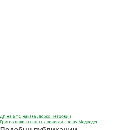
Навигация
ДК на БФС наказа Любко Петрович
Григор излиза в петък вечерта срещу Медведев
Подобни публикации