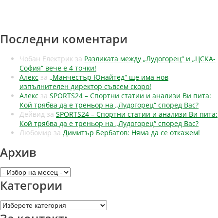
Последни коментари
Чобан Електрик
за
Разликата между „Лудогорец“ и „ЦСКА-
София“ вече е 4 точки!
Алекс
за
„Манчестър Юнайтед“ ще има нов
изпълнителен директор съвсем скоро!
Алекс
за
SPORTS24 – Спортни статии и анализи Ви пита:
Кой трябва да е треньор на „Лудогорец“ според Вас?
Дейвид
за
SPORTS24 – Спортни статии и анализи Ви пита:
Кой трябва да е треньор на „Лудогорец“ според Вас?
Любомир
за
Димитър Бербатов: Няма да се откажем!
Архив
Архив
Категории
Категории