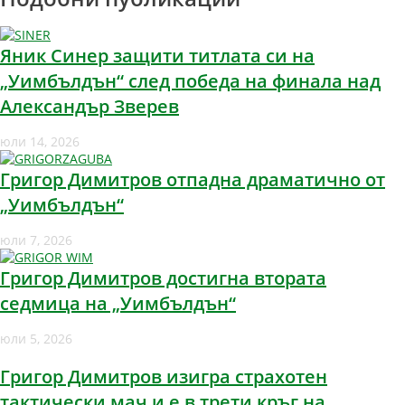
Яник Синер защити титлата си на
„Уимбълдън“ след победа на финала над
Александър Зверев
юли 14, 2026
Григор Димитров отпадна драматично от
„Уимбълдън“
юли 7, 2026
Григор Димитров достигна втората
седмица на „Уимбълдън“
юли 5, 2026
Григор Димитров изигра страхотен
тактически мач и е в трети кръг на