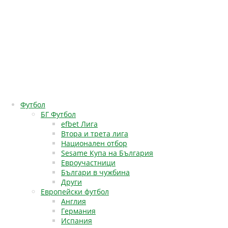
Футбол
БГ Футбол
efbet Лига
Втора и трета лига
Национален отбор
Sesame Купа на България
Евроучастници
Българи в чужбина
Други
Европейски футбол
Англия
Германия
Испания