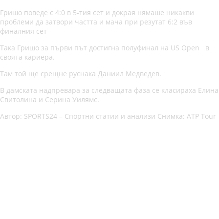
Гришо поведе с 4:0 в 5-тия сет и докрая нямаше никакви
проблеми да затвори частта и мача при резутат 6:2 във
финалния сет
Така Гришо за първи път достигна полуфинал на US Open в
своята кариера.
Там той ще срещне руснака Даниил Медведев.
В дамската надпревара за следващата фаза се класираха Елина
Свитолина и Серина Уилямс.
Автор: SPORTS24 – Спортни статии и анализи Снимка: ATP Tour