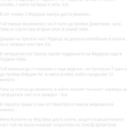
отново, с което затвори и сета- 6:4.
В сет номер 3 Федерер заигра доста уверено .
Той имаше възможност на 2 пъти да пробие Димитров , като
това се случи при втория опит в осмия гейм.
Докрая на третата част Роджър не допусна колебания в играта
си и затвори сета при 3:6.
В четвъртия сет Григор проби подаването на Федерер още в
първия гейм.
Той можеше да го направи и още веднъж , но пропусна 7 шанса
да пробие бившия №1 в света в гейм, който продължи 12
минути.
Така се стигна до момента, в който нашият тенисист сервира за
четвъртата част и я затвори – 6:4.
В паузата преди 5-тия сет Маестрото поиска медицинска
намеса .
Явно болките на Фед бяха доста силни, защото в решителната
част той не оказа никаква съпротива на Григор Димитров.