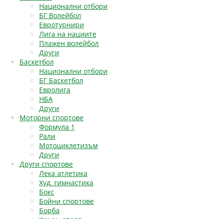
Национални отбори
БГ Волейбол
Евротурнири
Лига на нациите
Плажен волейбол
Други
Баскетбол
Национални отбори
БГ Баскетбол
Евролига
НБА
Други
Моторни спортове
Формула 1
Рали
Мотоциклетизъм
Други
Други спортове
Лека атлетика
Худ. гимнастика
Бокс
Бойни спортове
Борба