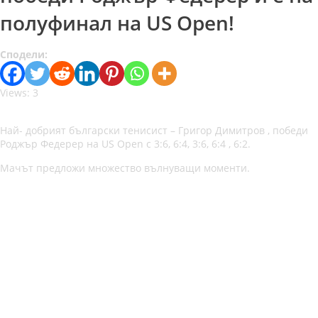
полуфинал на US Open!
Сподели:
Views: 3
Най- добрият български тенисист – Григор Димитров , победи
Роджър Федерер на US Open с 3:6, 6:4, 3:6, 6:4 , 6:2.
Мачът предложи множество вълнуващи моменти.