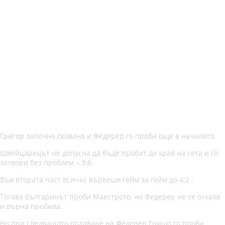
Григор започна сковано и Федерер го проби още в началото.
Швейцарецът не допусна да бъде пробит до края на сета и го
затвори без проблем – 3:6.
Във втората част всичко вървеше гейм за гейм до 4:2 .
Тогава българинът проби Маестрото, но Федерер не се отказа
и върна пробива.
Но при следващото подаване на Федерер Гришо го проби