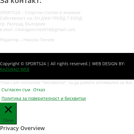
За контакт:
SPORTS24 – Спортни статии и анализи
Собственост на: ЕН ДЖИ ТРЕЙД 7 ЕООД
гр. Разград, България
e-mail: nikolagenchev818@gmail.com
Редактор – Никола Генчев
Copyright © SPORTS24 | All rights reserved.
| WEB DESIGN BY:
RAZGRAD WEB
Този сайт използва "бисквитки", за да работи оптимално за Вас.
Съгласен съм
Отказ
Политика за поверителност и бисквитки
Close
Privacy Overview