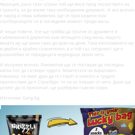
Франция, рано тази сутрин той ще виси пред посолството на
страната, за да вземе така необходимия документ. И ако всичко
е наред и няма забавяния, ще се присъедини към
съотборниците си в последния момент преди мача.
И нещо повече. Езе ще трябва да тръгне от душовете в
съблекалнята директно към летището след мача, защото
визата му ще важи само до края на деня. Така използването му
в двубоя е крайно съмнително, а и той със сигурност ще е
разколебан от поредицата неуредици около него.
И въпреки всичко, Локомотив ще се постарае до последна
капка пот да сътвори чудото. Момчетата на Акрапович
показаха, че имат духа да го сторят и колкото и трудно
препятствие да е Страсбург, те не се плашат от него. Дали ще
успеят да го прескочат, ще разберем съвсем скоро.
Източник: Gong.bg