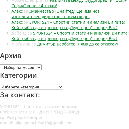
Чобан Електрик
за
Разликата между „Лудогорец“ и „ЦСКА-
София“ вече е 4 точки!
Алекс
за
„Манчестър Юнайтед“ ще има нов
изпълнителен директор съвсем скоро!
Алекс
за
SPORTS24 – Спортни статии и анализи Ви пита:
Кой трябва да е треньор на „Лудогорец“ според Вас?
Дейвид
за
SPORTS24 – Спортни статии и анализи Ви пита:
Кой трябва да е треньор на „Лудогорец“ според Вас?
Любомир
за
Димитър Бербатов: Няма да се откажем!
Архив
Архив
Категории
Категории
За контакт:
SPORTS24 – Спортни статии и анализи
Собственост на: ЕН ДЖИ ТРЕЙД 7 ЕООД
гр. Разград, България
e-mail: nikolagenchev818@gmail.com