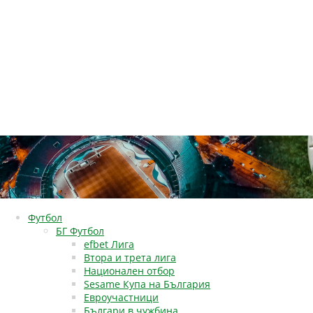
Футбол
БГ Футбол
efbet Лига
Втора и трета лига
Национален отбор
Sesame Купа на България
Евроучастници
Българи в чужбина