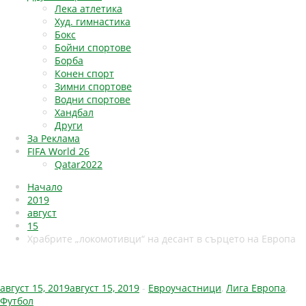
Лека атлетика
Худ. гимнастика
Бокс
Бойни спортове
Борба
Конен спорт
Зимни спортове
Водни спортове
Хандбал
Други
За Реклама
FIFA World 26
Qatar2022
Начало
2019
август
15
Храбрите „локомотивци“ на десант в сърцето на Европа
август 15, 2019
август 15, 2019
-
Евроучастници
,
Лига Европа
,
Футбол