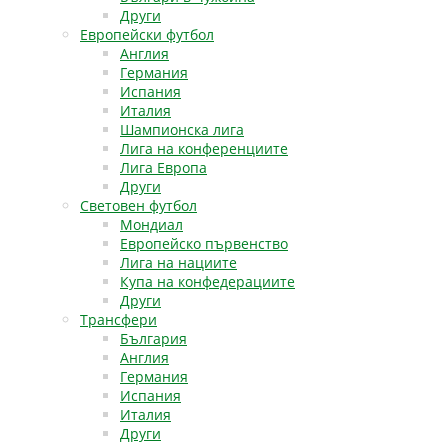
Други
Европейски футбол
Англия
Германия
Испания
Италия
Шампионска лига
Лига на конференциите
Лига Европа
Други
Световен футбол
Мондиал
Европейско първенство
Лига на нациите
Купа на конфедерациите
Други
Трансфери
България
Англия
Германия
Испания
Италия
Други