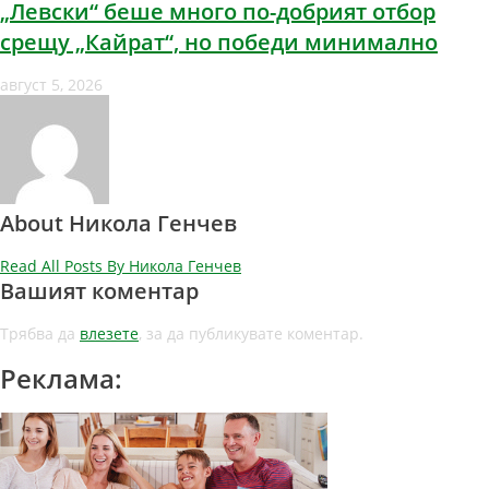
„Левски“ беше много по-добрият отбор
срещу „Кайрат“, но победи минимално
август 5, 2026
About Никола Генчев
Read All Posts By Никола Генчев
Вашият коментар
Трябва да
влезете
, за да публикувате коментар.
Реклама: