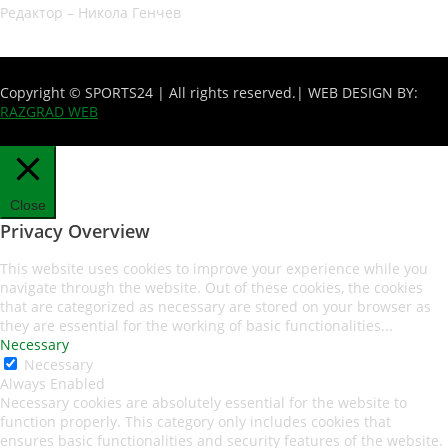
Редактор – Никола Генчев
Copyright © SPORTS24 | All rights reserved.
| WEB DESIGN BY:
RAZGRAD WEB
Close
Privacy Overview
This website uses cookies to improve your experience while you
navigate through the website. Out of these cookies, the cookies
that are categorized as necessary are stored on your browser as
they are essential for the working of basic functionalities
...
Necessary
Necessary
Always Enabled
Necessary cookies are absolutely essential for the website to
function properly. This category only includes cookies that
ensures basic functionalities and security features of the website.