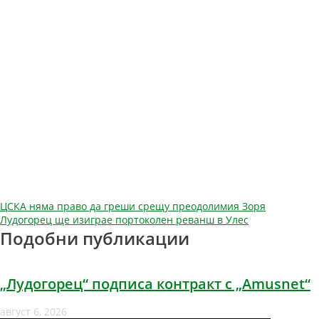
Навигация
ЦСКА няма право да греши срещу преодолимия Зоря
Лудогорец ще изиграе портоколен реванш в Улес
Подобни публикации
„Лудогорец“ подписа контракт с „Amusnet“
август 6, 2026