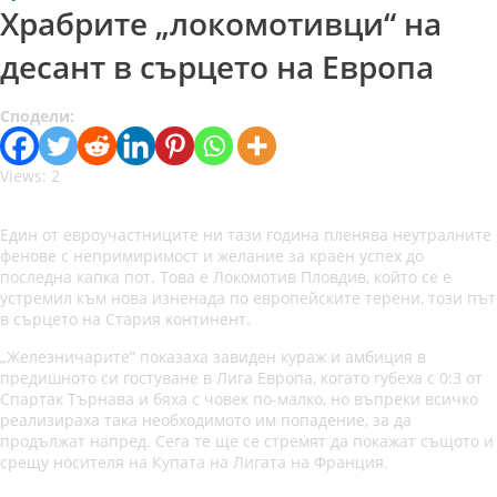
Храбрите „локомотивци“ на
десант в сърцето на Европа
Сподели:
Views: 2
Един от евроучастниците ни тази година пленява неутралните
фенове с непримиримост и желание за краен успех до
последна капка пот. Това е Локомотив Пловдив, който се е
устремил към нова изненада по европейските терени, този път
в сърцето на Стария континент.
„Железничарите“ показаха завиден кураж и амбиция в
предишното си гостуване в Лига Европа, когато губеха с 0:3 от
Спартак Търнава и бяха с човек по-малко, но въпреки всичко
реализираха така необходимото им попадение, за да
продължат напред. Сега те ще се стремят да покажат същото и
срещу носителя на Купата на Лигата на Франция.