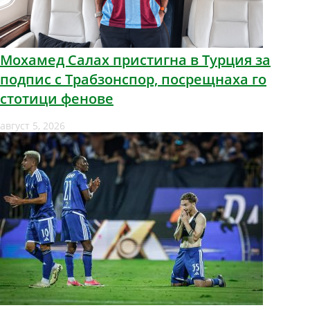
Мохамед Салах пристигна в Турция за
подпис с Трабзонспор, посрещнаха го
стотици фенове
август 5, 2026