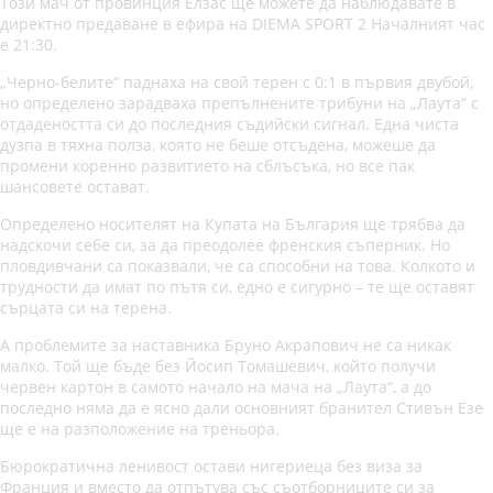
Този мач от провинция Елзас ще можете да наблюдавате в
директно предаване в ефира на DIEMA SPORT 2 Началният час
е 21:30.
„Черно-белите“ паднаха на свой терен с 0:1 в първия двубой,
но определено зарадваха препълнените трибуни на „Лаута“ с
отдадеността си до последния съдийски сигнал. Една чиста
дузпа в тяхна полза, която не беше отсъдена, можеше да
промени коренно развитието на сблъсъка, но все пак
шансовете остават.
Определено носителят на Купата на България ще трябва да
надскочи себе си, за да преодолее френския съперник. Но
пловдивчани са показвали, че са способни на това. Колкото и
трудности да имат по пътя си, едно е сигурно – те ще оставят
сърцата си на терена.
А проблемите за наставника Бруно Акрапович не са никак
малко. Той ще бъде без Йосип Томашевич, който получи
червен картон в самото начало на мача на „Лаута“, а до
последно няма да е ясно дали основният бранител Стивън Езе
ще е на разположение на треньора.
Бюрократична ленивост остави нигериеца без виза за
Франция и вместо да отпътува със съотборниците си за