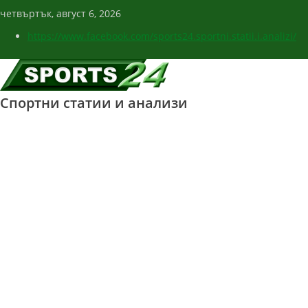
четвъртък, август 6, 2026
https://www.facebook.com/sports24.sportni.statii.i.analizi/
Спортни статии и анализи