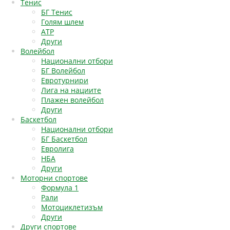
Тенис
БГ Тенис
Голям шлем
АТР
Други
Волейбол
Национални отбори
БГ Волейбол
Евротурнири
Лига на нациите
Плажен волейбол
Други
Баскетбол
Национални отбори
БГ Баскетбол
Евролига
НБА
Други
Моторни спортове
Формула 1
Рали
Мотоциклетизъм
Други
Други спортове