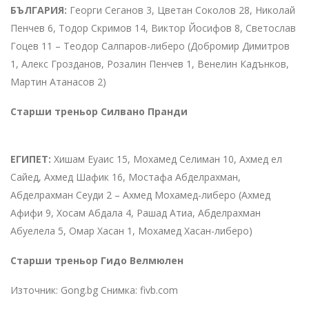
БЪЛГАРИЯ:
Георги Сеганов 3, Цветан Соколов 28, Николай
Пенчев 6, Тодор Скримов 14, Виктор Йосифов 8, Светослав
Гоцев 11 – Теодор Салпаров-либеро (Добромир Димитров
1, Алекс Грозданов, Розалин Пенчев 1, Венелин Кадънков,
Мартин Атанасов 2)
Старши треньор Силвано Пранди
ЕГИПЕТ:
Хишам Еуаис 15, Мохамед Селиман 10, Ахмед ел
Сайед, Ахмед Шафик 16, Мостафа Абделрахман,
Абделрахман Сеуди 2 – Ахмед Мохамед-либеро (Ахмед
Афифи 9, Хосам Абдала 4, Рашад Атиа, Абделрахман
Абуелела 5, Омар Хасан 1, Мохамед Хасан-либеро)
Старши треньор Гидо Велмюлен
Източник: Gong.bg Снимка: fivb.com