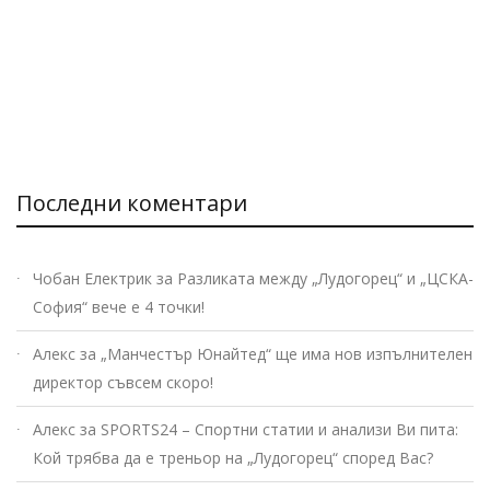
Последни коментари
Чобан Електрик
за
Разликата между „Лудогорец“ и „ЦСКА-
София“ вече е 4 точки!
Алекс
за
„Манчестър Юнайтед“ ще има нов изпълнителен
директор съвсем скоро!
Алекс
за
SPORTS24 – Спортни статии и анализи Ви пита:
Кой трябва да е треньор на „Лудогорец“ според Вас?