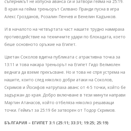
съперникът не изпусна аванса си и затвори гейма на 25:19.
В края на гейма треньорът Силвано Пранди пусна в игра
Алекс Грозданов, Розалин Пенчев и Венелин Кадънков.
И в началото на четвъртата част нашите трудно намираха
противодействие на техничните удари по блокадата, което
беше основното оръжие на Египет.
Цветан Соколов вдигна публиката с атрактивна точка за
13:11 и това накара треньорът на Египет Гидо Велмюлен
веднага да вземе прекъсване. Но и това не спря устрема на
нашите, които след няколко добри атаки на Соколов,
Скримов и Йосифов натрупаха аванс от 4-5 точки, който бе
задържан до края. Добро включване в тези минути направи
Мартин Атанасов, който отбеляза няколко решаващи
точки. Геймът за 25:19 бе затворен от Тодор Скримов.
БЪЛГАРИЯ – ЕГИПЕТ 3:1 (25:11; 33:31; 19:25; 25:19)