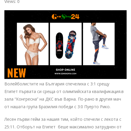
Views: 0
Волейболистите на България спечелиха с 3:1 срещу
Египет първата си среща от олимпийската квалификация.в
зала “Конгресна” на ДКС във Варна. По-рано в другия мач
от нашата група Бразилия победи с 3:0 Пуерто Рико.
Лесен първи гейм за нашия тим, който спечели с лекота с
25:11. Отборът на Египет беше максимално затруднен от