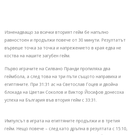
Изненадващо за всички вторият гейм бе напълно
равностоен и продължи повече от 30 минути. Резултатът
вървеше точка за точка и напрежението в края едва не
коства на нашите загубен гейм.
Първо играчите на Силвано Пранди пропиляха два
геймбола, а след това на три пъти същото направиха и
египтяните. При 31:31 ас на Светослав Гоцев и двойна
блокада на Цветан Соколов и Виктор Йосифов донесоха
успеха на България във втория гейм с 33:31.
Импулсът в играта на египтяните продължи и в третия
гейм. Нещо повече – след като дръпна в резултата с 15:10,