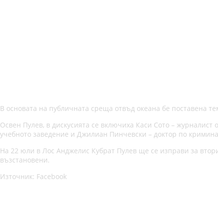
В основата на публичната среща отвъд океана бе поставена тем
Освен Пулев, в дискусията се включиха Каси Сото – журналист 
учебното заведение и Джилиан Пинчевски – доктор по кримина
На 22 юли в Лос Анджелис Кубрат Пулев ще се изправи за втор
възстановени.
Източник: Facebook