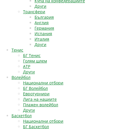
Купа на конфедерациите
Други
Трансфери
България
Англия
Германия
Испания
Италия
Други
Тенис
БГ Тенис
Голям шлем
АТР
Други
Волейбол
Национални отбори
БГ Волейбол
Евротурнири
Лига на нациите
Плажен волейбол
Други
Баскетбол
Национални отбори
БГ Баскетбол