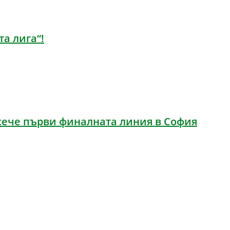
а лига“!
сече първи финалната линия в София