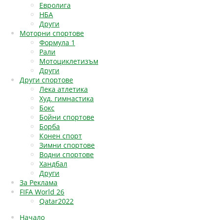
Евролига
НБА
Други
Моторни спортове
Формула 1
Рали
Мотоциклетизъм
Други
Други спортове
Лека атлетика
Худ. гимнастика
Бокс
Бойни спортове
Борба
Конен спорт
Зимни спортове
Водни спортове
Хандбал
Други
За Реклама
FIFA World 26
Qatar2022
Начало