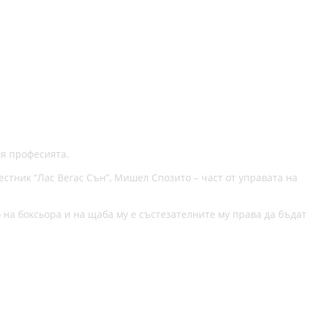
вя професията.
естник “Лас Вегас Сън”, Мишел Спозито – част от управата на
на боксьора и на щаба му е състезателните му права да бъдат