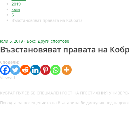
2019
юли
5
Възстановяват правата на Кобрата
юли 5, 2019
-
Бокс
,
Други спортове
Възстановяват правата на Коб
Сподели:
Views: 1
КУБРАТ ПУЛЕВ БЕ СПЕЦИАЛЕН ГОСТ НА ПРЕСТИЖНИЯ УНИВЕРСИТ
Поводът за посещението на българина бе дискусия под надслов