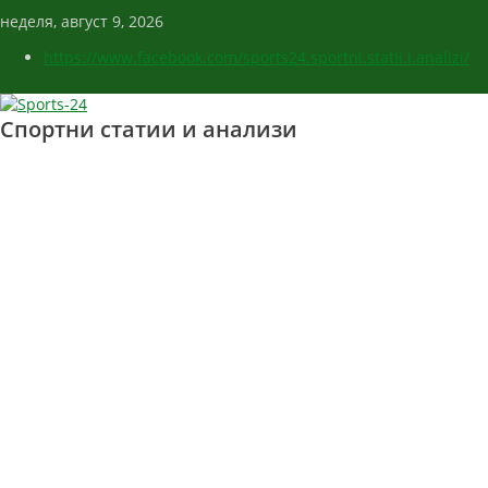
неделя, август 9, 2026
https://www.facebook.com/sports24.sportni.statii.i.analizi/
Спортни статии и анализи