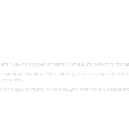
ата с жените в журналистиката и ситуациите, в които ги поста
от списание “Лас Вегас Ревю”, Миранда Уилсън – журналист от в
лно право.
и път пред Спортната комисия на щата Калифорния. Желанието 