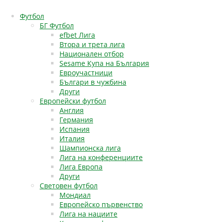
Футбол
БГ Футбол
efbet Лига
Втора и трета лига
Национален отбор
Sesame Купа на България
Евроучастници
Българи в чужбина
Други
Европейски футбол
Англия
Германия
Испания
Италия
Шампионска лига
Лига на конференциите
Лига Европа
Други
Световен футбол
Мондиал
Европейско първенство
Лига на нациите