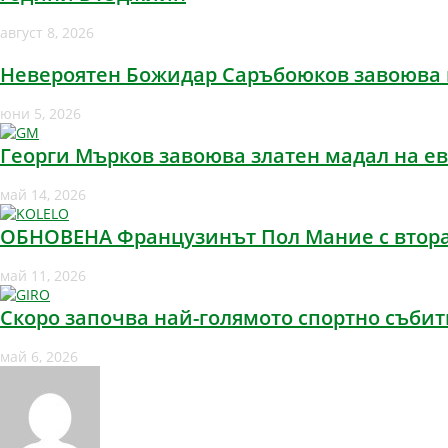
август 8, 2026
Невероятен Божидар Саръбоюков завоюва п
юни 5, 2026
Георги Мърков завоюва златен мадал на ев
май 14, 2026
ОБНОВЕНА Французинът Пол Мание с втора 
май 11, 2026
Скоро започва най-голямото спортно събит
май 6, 2026