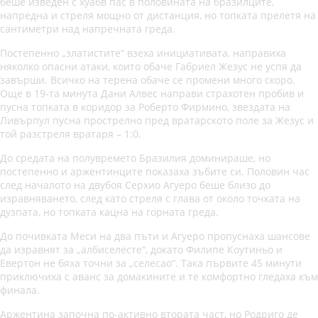
беше изведен с хуабв пас в половината на бразилците,
напредна и стреля мощно от дистанция, но топката прелетя на
сантиметри над напречната греда.
Постепенно „златистите“ взеха инициативата, направиха
няколко опасни атаки, които обаче Габриел Жезус не успя да
завърши. Всичко на терена обаче се промени много скоро.
Още в 19-та минута Дани Алвес направи страхотен пробив и
пусна топката в коридор за Роберто Фирмино, звездата на
Ливърпул пусна прострелно пред вратарското поле за Жезус и
той разстреля вратаря – 1:0.
До средата на полувремето Бразилия доминираше, но
постепенно и аржентинците показаха зъбите си. Половин час
след началото на двубоя Серхио Агуеро беше близо до
изравняването, след като стреля с глава от около точката на
дузпата, но топката кацна на горната греда.
До почивката Меси на два пъти и Агуеро пропуснаха шансове
да изравнят за „албиселесте“, докато Филипе Коутиньо и
Евертон не бяха точни за „селесао“. Така първите 45 минути
приключиха с аванс за домакините и те комфортно гледаха към
финала.
Аржентина започна по-активно втората част, но Родриго де