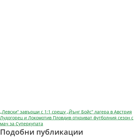
Навигация
„Левски“ завърши с 1:1 срещу „Йънг Бойс“ лагера в Австрия
Лудогорец и Локомотив Пловдив откриват футболния сезон с
мач за Суперкупата
Подобни публикации