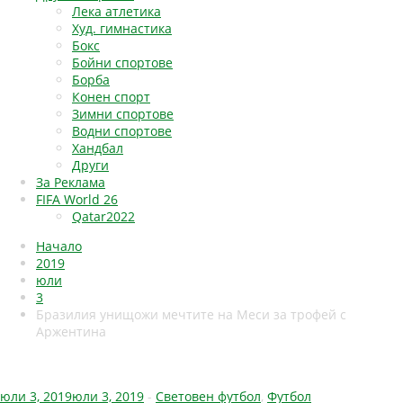
Лека атлетика
Худ. гимнастика
Бокс
Бойни спортове
Борба
Конен спорт
Зимни спортове
Водни спортове
Хандбал
Други
За Реклама
FIFA World 26
Qatar2022
Начало
2019
юли
3
Бразилия унищожи мечтите на Меси за трофей с
Аржентина
юли 3, 2019
юли 3, 2019
-
Световен футбол
,
Футбол