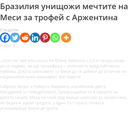
Бразилия унищожи мечтите на
Меси за трофей с Аржентина
Сподели:
Views: 4
„Селесао“ взе класиката на Южна Америка с 2:0 и продължава
да се надява, че ще триумфира с отличието пред собствена
публика, докато шансовете за Меси да се добере до отличие на
национално ниво намаляват все повече.
Габриел Жезус и Роберто Фирмино изработиха двете
попадения за победителите, превръщайки се в героите на
цялата нация. Меси на свой ред имаше шансове за Аржентина,
но веднъж уцели гредата, а един път прати топката
агонизиращо близо до целта.