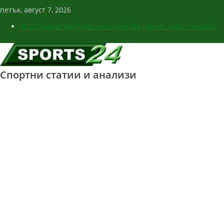
петък, август 7, 2026
https://www.facebook.com/sports24.sportni.statii.i.analizi/
Спортни статии и анализи