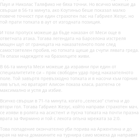
Паул и Николас Таляфико не бяха точни. Но всичко можеше да
свърши в 56-та минута, ако Коутиньо беше показал малко
повече точност при един страхотен пас на Габриел Жезус, но
той прати топката в аут от изгодната позиция.
И този пропуск можеше да бъде наказан от Меси още в
ответната атака. Тогава легендата на Барселона изстреля
мощен шут от границата на наказателното поле след
самостоятелен пробив, но топката щеше да счупи лявата греда.
Тя опази надеждите на бразилците живи.
В 66-та минута Меси можеше да изравни при един от
специалитетите си – пряк свободен удар пред наказателното
поле. Той завъртя превъзходно топката и я насочи към горния
ляв ъгъл, но вратарят Алисон показа класа, разтегна се
максимално и успя да избие.
Всичко свърши в 71-та минута, когато „селесао“ стигна и до
втори гол. Тогава Габриел Жезус, който направи страхотен мач,
се изяви в ролята на асистент и пусна топката на почти празна
врата за Фирмино и той с лекота опъна мрежата за 2:0.
Това попадение окончателно уби порива на Аржентина и до
края на мача домакините на турнира само можеха да направят