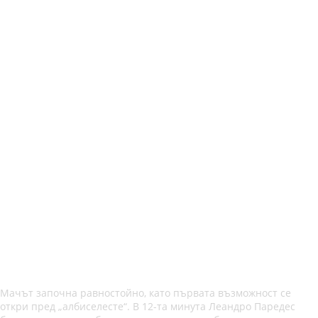
Мачът започна равностойно, като първата възможност се
откри пред „албиселесте“. В 12-та минута Леандро Паредес