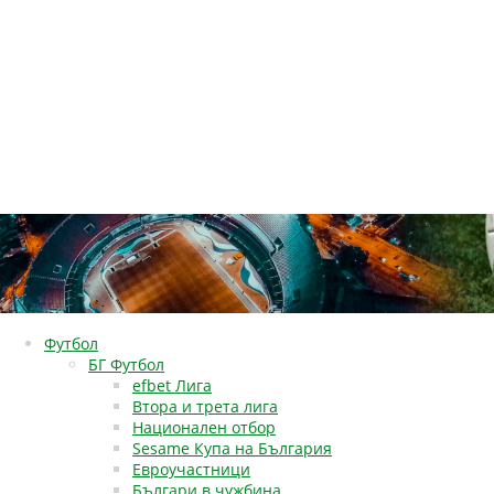
Футбол
БГ Футбол
efbet Лига
Втора и трета лига
Национален отбор
Sesame Купа на България
Евроучастници
Българи в чужбина