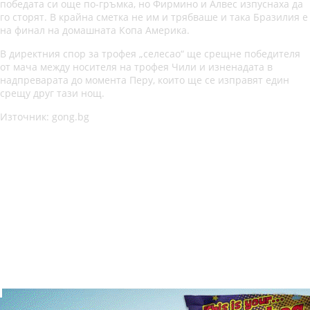
победата си още по-гръмка, но Фирмино и Алвес изпуснаха да
го сторят. В крайна сметка не им и трябваше и така Бразилия е
на финал на домашната Копа Америка.
В директния спор за трофея „селесао“ ще срещне победителя
от мача между носителя на трофея Чили и изненадата в
надпреварата до момента Перу, които ще се изправят един
срещу друг тази нощ.
Източник: gong.bg