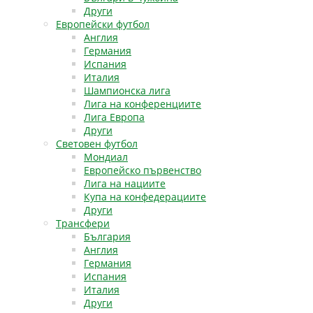
Други
Европейски футбол
Англия
Германия
Испания
Италия
Шампионска лига
Лига на конференциите
Лига Европа
Други
Световен футбол
Мондиал
Европейско първенство
Лига на нациите
Купа на конфедерациите
Други
Трансфери
България
Англия
Германия
Испания
Италия
Други