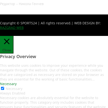
Редактор – Никола Генчев
Copyright © SPORTS24 | All rights reserved.
| WEB DESIGN BY:
RAZGRAD WEB
Close
Privacy Overview
This website uses cookies to improve your experience while you
navigate through the website. Out of these cookies, the cookies
that are categorized as necessary are stored on your browser as
they are essential for the working of basic functionalities
...
Necessary
Necessary
Always Enabled
Necessary cookies are absolutely essential for the website to
function properly. This category only includes cookies that
ensures basic functionalities and security features of the website.