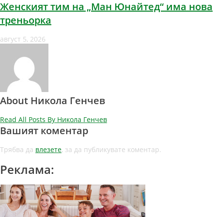
Женският тим на „Ман Юнайтед“ има нова
треньорка
август 5, 2026
About Никола Генчев
Read All Posts By Никола Генчев
Вашият коментар
Трябва да
влезете
, за да публикувате коментар.
Реклама: