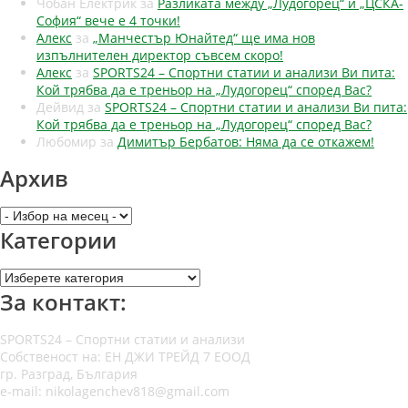
Чобан Електрик
за
Разликата между „Лудогорец“ и „ЦСКА-
София“ вече е 4 точки!
Алекс
за
„Манчестър Юнайтед“ ще има нов
изпълнителен директор съвсем скоро!
Алекс
за
SPORTS24 – Спортни статии и анализи Ви пита:
Кой трябва да е треньор на „Лудогорец“ според Вас?
Дейвид
за
SPORTS24 – Спортни статии и анализи Ви пита:
Кой трябва да е треньор на „Лудогорец“ според Вас?
Любомир
за
Димитър Бербатов: Няма да се откажем!
Архив
Архив
Категории
Категории
За контакт:
SPORTS24 – Спортни статии и анализи
Собственост на: ЕН ДЖИ ТРЕЙД 7 ЕООД
гр. Разград, България
e-mail: nikolagenchev818@gmail.com