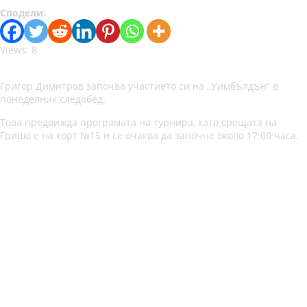
Сподели:
Views: 8
Григор Димитров започва участието си на „Уимбълдън“ в
понеделник следобед.
Това предвижда програмата на турнира, като срещата на
Гришо е на корт №15 и се очаква да започне около 17:00 часа.