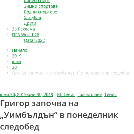
Конен спорт
Зимни спортове
Водни спортове
Хандбал
Други
За Реклама
FIFA World 26
Qatar2022
Начало
2019
юни
30
Григор започва на „Уимбълдън“ в понеделник следобед
юни 30, 2019
юни 30, 2019
-
БГ Тенис
,
Голям шлем
,
Тенис
Григор започва на
„Уимбълдън“ в понеделник
следобед