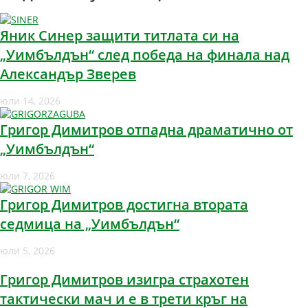
Яник Синер защити титлата си на
„Уимбълдън“ след победа на финала над
Александър Зверев
юли 14, 2026
Григор Димитров отпадна драматично от
„Уимбълдън“
юли 7, 2026
Григор Димитров достигна втората
седмица на „Уимбълдън“
юли 5, 2026
Григор Димитров изигра страхотен
тактически мач и е в трети кръг на