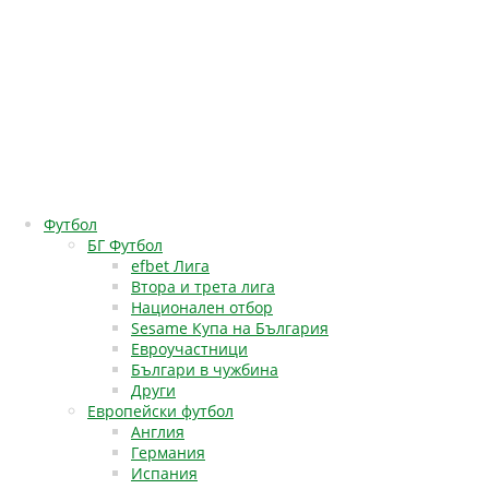
Футбол
БГ Футбол
efbet Лига
Втора и трета лига
Национален отбор
Sesame Купа на България
Евроучастници
Българи в чужбина
Други
Европейски футбол
Англия
Германия
Испания