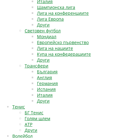
Италия
Шампионска лига
Лига на конференциите
Лига Европа
Други
Световен футбол
Мондиал
Европейско първенство
Лига на нациите
Купа на конфедерациите
Други
Трансфери
България
Англия
Германия
Испания
Италия
Други
Тенис
БГ Тенис
Голям шлем
АТР
Други
Волейбол