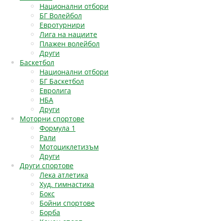
Национални отбори
БГ Волейбол
Евротурнири
Лига на нациите
Плажен волейбол
Други
Баскетбол
Национални отбори
БГ Баскетбол
Евролига
НБА
Други
Моторни спортове
Формула 1
Рали
Мотоциклетизъм
Други
Други спортове
Лека атлетика
Худ. гимнастика
Бокс
Бойни спортове
Борба