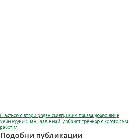
Навигация
Шахтьор с втори роден скалп, ЦСКА показа добро лице
Уейн Рууни : Ван Гаал е най- добрият треньор с когото съм
работил
Подобни публикации