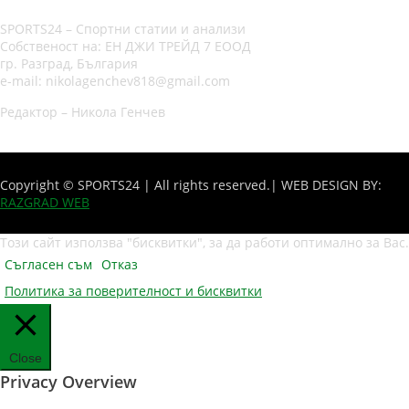
SPORTS24 – Спортни статии и анализи
Собственост на: ЕН ДЖИ ТРЕЙД 7 ЕООД
гр. Разград, България
e-mail: nikolagenchev818@gmail.com
Редактор – Никола Генчев
Copyright © SPORTS24 | All rights reserved.
| WEB DESIGN BY:
RAZGRAD WEB
Този сайт използва "бисквитки", за да работи оптимално за Вас.
Съгласен съм
Отказ
Политика за поверителност и бисквитки
Close
Privacy Overview