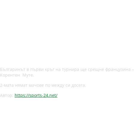
Българинът в първи кръг на турнира ще срещне французина –
Корентен Муте.
2-мата нямат мачове по между си досега.
Автор:
https://sports-24.net/