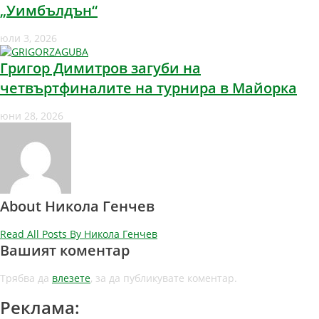
„Уимбълдън“
юли 3, 2026
Григор Димитров загуби на
четвъртфиналите на турнира в Майорка
юни 28, 2026
About Никола Генчев
Read All Posts By Никола Генчев
Вашият коментар
Трябва да
влезете
, за да публикувате коментар.
Реклама: