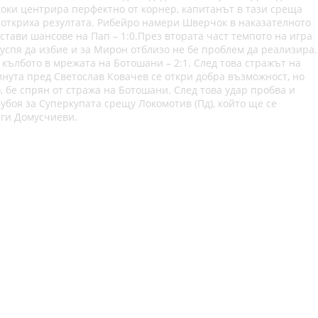
укоки центрира перфектно от корнер, капитанът в тази среща
е“ откриха резултата. Рибейро намери Шверчок в наказателното
стави шансове на Пап – 1:0.През втората част темпото на игра
успя да избие и за Мирон отблизо не бе проблем да реализира.
кълбото в мрежата на Ботошани – 2:1. След това стражът на
нута пред Светослав Ковачев се откри добра възможност, но
, бе спрян от стража на Ботошани. След това удар пробва и
вубоя за Суперкупата срещу Локомотив (Пд), който ще се
рги Домусчиеви.