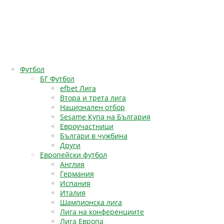
Футбол
БГ Футбол
efbet Лига
Втора и трета лига
Национален отбор
Sesame Купа на България
Евроучастници
Българи в чужбина
Други
Европейски футбол
Англия
Германия
Испания
Италия
Шампионска лига
Лига на конференциите
Лига Европа