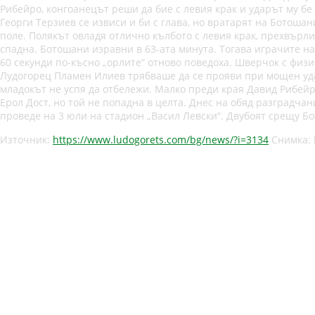
Рибейро, конгоанецът реши да бие с левия крак и ударът му бе
Георги Терзиев се извиси и би с глава, но вратарят на Ботоша
поле. Полякът овладя отлично кълбото с левия крак, прехвърли
спадна. Ботошани изравни в 63-ата минута. Тогава играчите на
60 секунди по-късно „орлите“ отново поведоха. Шверчок с физи
Лудогорец Пламен Илиев трябваше да се прояви при мощен удар
младокът не успя да отбележи. Малко преди края Давид Рибейро
Ерол Дост, но той не попадна в целта. Днес на обяд разградча
проведе на 3 юли на стадион „Васил Левски“. Двубоят срещу Б
Източник:
https://www.ludogorets.com/bg/news/?i=3134
Снимка: 