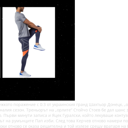
ежкото поражение с 0:3 от украинския гранд Шахтьор Донецк, „о
алия сезон. Треньорът на „орлите“ Стойчо Стоев бе дал шанс з
 Първи минути записа и Яцек Гуралски, който лекуваше контуз
т на румънците Пап изби. След това Керчев отново намери полс
оки отново се оказа решителна и той излезе срещу вратаря на