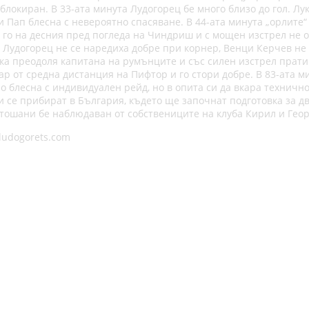
 блокиран. В 33-ата минута Лудогорец бе много близо до гол. Л
ни Пап блесна с невероятно спасяване. В 44-ата минута „орлит
 го на десния пред погледа на Чиндриш и с мощен изстрел не о
 Лудогорец не се наредиха добре при корнер, Венци Керчев не 
ка преодоля капитана на румънците и със силен изстрел прати 
 от средна дистанция на Пифтор и го стори добре. В 83-ата ми
 блесна с индивидуален рейд, но в опита си да вкара технично
ни се прибират в България, където ще започнат подготовка за д
отошани бе наблюдаван от собствениците на клуба Кирил и Гео
ludogorets.com