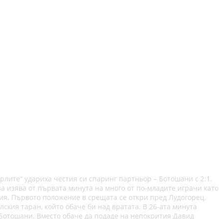
рлите“ удариха честия си спаринг партньор – Ботошани с 2:1.
а изява от първата минута на много от по-младите играчи като
ия. Първото положение в срещата се откри пред Лудогорец.
кия таран, който обаче би над вратата. В 26-ата минута
 Ботошани. Вместо обаче да подаде на непокрития Давид