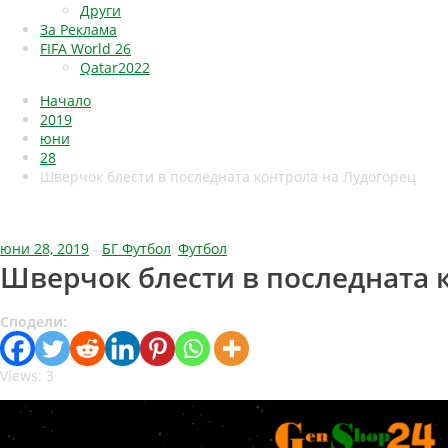
Други
За Реклама
FIFA World 26
Qatar2022
Начало
2019
юни
28
Шверчок блести в последната контрола на Лудогорец
юни 28, 2019
-
БГ Футбол
,
Футбол
Шверчок блести в последната 
Сподели:
Views: 3