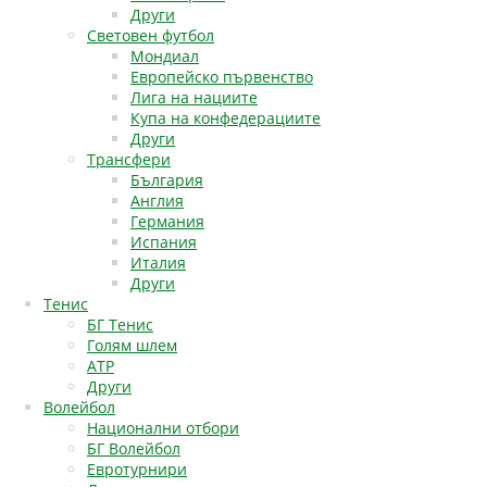
Други
Световен футбол
Мондиал
Европейско първенство
Лига на нациите
Купа на конфедерациите
Други
Трансфери
България
Англия
Германия
Испания
Италия
Други
Тенис
БГ Тенис
Голям шлем
АТР
Други
Волейбол
Национални отбори
БГ Волейбол
Евротурнири