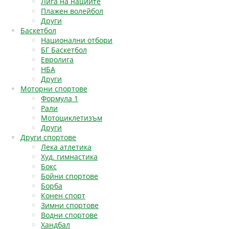
Лига на нациите
Плажен волейбол
Други
Баскетбол
Национални отбори
БГ Баскетбол
Евролига
НБА
Други
Моторни спортове
Формула 1
Рали
Мотоциклетизъм
Други
Други спортове
Лека атлетика
Худ. гимнастика
Бокс
Бойни спортове
Борба
Конен спорт
Зимни спортове
Водни спортове
Хандбал