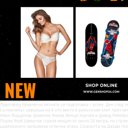
Лудогорец приключи лятната си подготовка с успех. Ден след т
Съперникът завърши на 8-ото място в румънския елит през мин
Иван Йорданов, Доминик Янков, Венци Керчев и Давид Рибейро.
Първо Якуб Шверчок стреля мощно от около 20 метра, но стражъ
шампионите направиха отлична атака. Скоростта на Джоди Лук