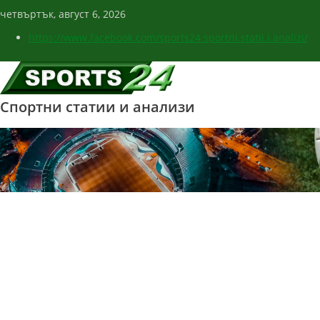
четвъртък, август 6, 2026
https://www.facebook.com/sports24.sportni.statii.i.analizi/
Спортни статии и анализи