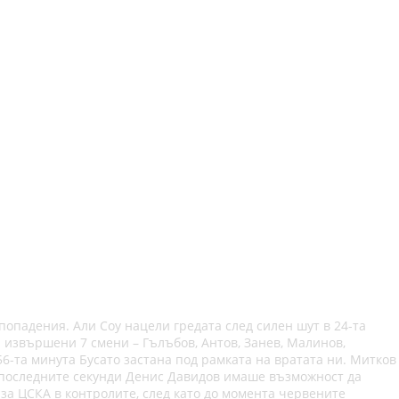
опадения. Али Соу нацели гредата след силен шут в 24-та
а извършени 7 смени – Гълъбов, Антов, Занев, Малинов,
 56-та минута Бусато застана под рамката на вратата ни. Митков
 В последните секунди Денис Давидов имаше възможност да
за ЦСКА в контролите, след като до момента червените