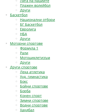
Лига на нациите
Плажен волейбол
Други
Баскетбол
Национални отбори
БГ Баскетбол
Евролига
НБА
Други
Моторни спортове
Формула 1
Рали
Мотоциклетизъм
Други
Други спортове
Лека атлетика
Худ. гимнастика
Бокс
Бойни спортове
Борба
Конен спорт
Зимни спортове
Водни спортове
Хандбал