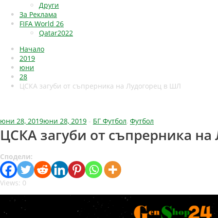
Други
За Реклама
FIFA World 26
Qatar2022
Начало
2019
юни
28
ЦСКА загуби от съпрерника на Лудогорец в ШЛ
юни 28, 2019
юни 28, 2019
-
БГ Футбол
,
Футбол
ЦСКА загуби от съпрерника на
Сподели:
Views: 0