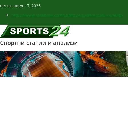
петък, август 7, 2026
https://www.facebook.com/sports24.sportni.statii.i.analizi/
Спортни статии и анализи