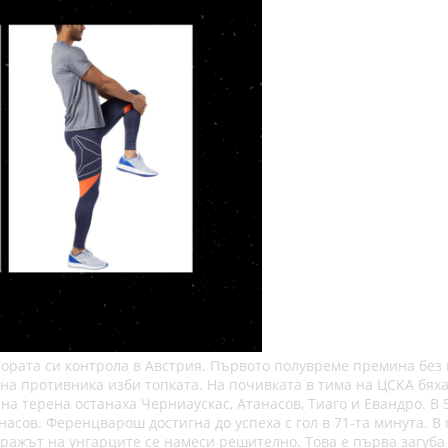
рата си контрола в Австрия. Първото полувреме премина без п
 на противника изби топката. На почивката в тима на ЦСКА бях
в на терена останаха Черниаускас, Атанасов, Тиаго и Евандро. В
танасов. Ференцварош достигна до успеха с гол в 71-та минута.
ражът на унгарците се намеси решително. Това е първа загуба 