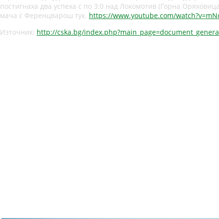
постигнаха два успеха с по 3:0 над Локомотив (Горна Оряхови
мача с Ференцварош тук.
https://www.youtube.com/watch?v=m
Източник:
http://cska.bg/index.php?main_page=document_genera