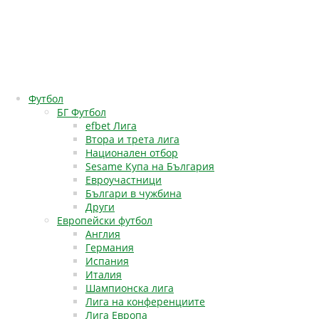
Футбол
БГ Футбол
efbet Лига
Втора и трета лига
Национален отбор
Sesame Купа на България
Евроучастници
Българи в чужбина
Други
Европейски футбол
Англия
Германия
Испания
Италия
Шампионска лига
Лига на конференциите
Лига Европа