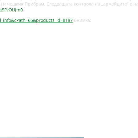
ца) и чешкия Прибрам. Следващата контрола на „армейците“ е н
Nq5FvOUJm0
l_info&cPath=65&products_id=8187
Снимка: