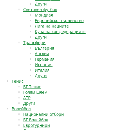
Други
Световен футбол
Мондиал
Европейско първенство
Лига на нациите
Купа на конфедерациите
Други
Трансфери
България
Англия
Германия
Испания
Италия
Други
Тенис
БГ Тенис
Голям шлем
АТР
Други
Волейбол
Национални отбори
БГ Волейбол
Евротурнири