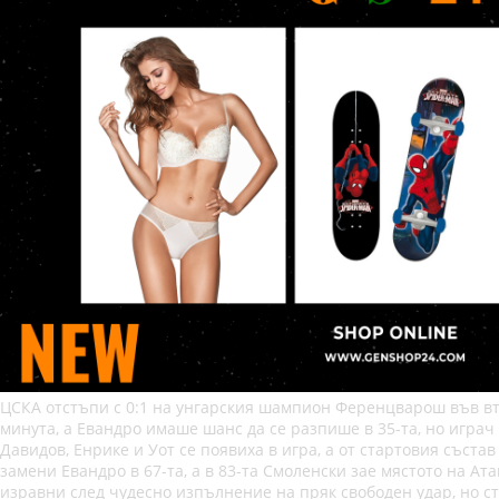
ЦСКА отстъпи с 0:1 на унгарския шампион Ференцварош във вто
минута, а Евандро имаше шанс да се разпише в 35-та, но играч
Давидов, Енрике и Уот се появиха в игра, а от стартовия съста
замени Евандро в 67-та, а в 83-та Смоленски зае мястото на А
изравни след чудесно изпълнение на пряк свободен удар, но ст