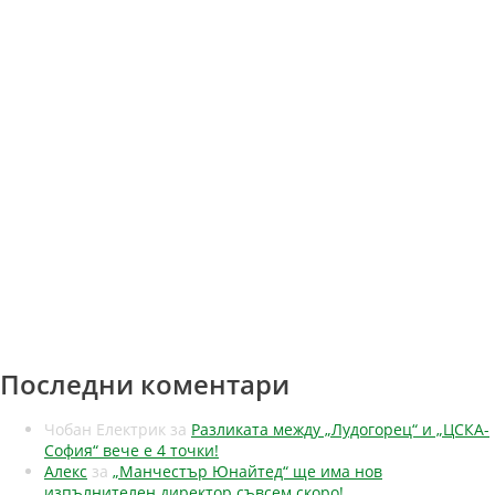
Последни коментари
Чобан Електрик
за
Разликата между „Лудогорец“ и „ЦСКА-
София“ вече е 4 точки!
Алекс
за
„Манчестър Юнайтед“ ще има нов
изпълнителен директор съвсем скоро!