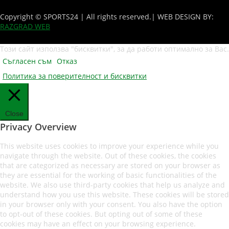
Copyright © SPORTS24 | All rights reserved.
| WEB DESIGN BY:
RAZGRAD WEB
Този сайт използва "бисквитки", за да работи оптимално за Вас.
Съгласен съм
Отказ
Политика за поверителност и бисквитки
Close
Privacy Overview
This website uses cookies to improve your experience while you
navigate through the website. Out of these cookies, the cookies
that are categorized as necessary are stored on your browser as
they are essential for the working of basic functionalities of the
website. We also use third-party cookies that help us analyze and
understand how you use this website. These cookies will be stored
in your browser only with your consent. You also have the option
to opt-out of these cookies. But opting out of some of these
cookies may have an effect on your browsing experience.