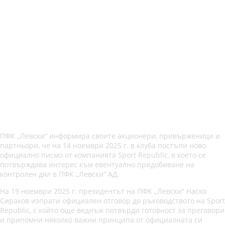
ПФК „Левски“ информира своите акционери, привърженици и
партньори, че на 14 ноември 2025 г. в клуба постъпи ново
официално писмо от компанията Sport Republic, в което се
потвърждава интерес към евентуално придобиване на
контролен дял в ПФК „Левски“ АД.
На 19 ноември 2025 г. президентът на ПФК „Левски“ Наско
Сираков изпрати официален отговор до ръководството на Sport
Republic, с който още веднъж потвърди готовност за преговори
и припомни няколко важни принципа от официалната си