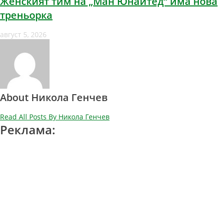
Женският тим на „Ман Юнайтед“ има нова
треньорка
август 5, 2026
About Никола Генчев
Read All Posts By Никола Генчев
Реклама: