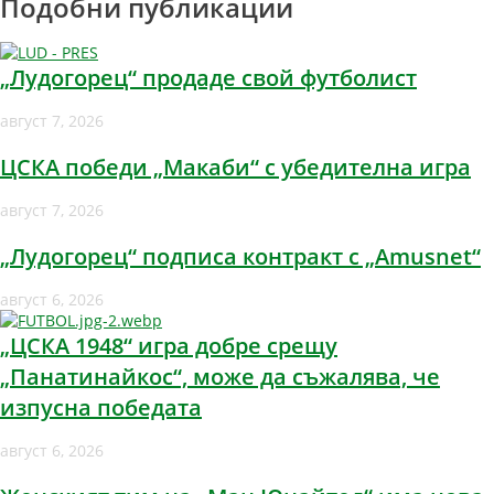
Подобни публикации
„Лудогорец“ продаде свой футболист
август 7, 2026
ЦСКА победи „Макаби“ с убедителна игра
август 7, 2026
„Лудогорец“ подписа контракт с „Amusnet“
август 6, 2026
„ЦСКА 1948“ игра добре срещу
„Панатинайкос“, може да съжалява, че
изпусна победата
август 6, 2026