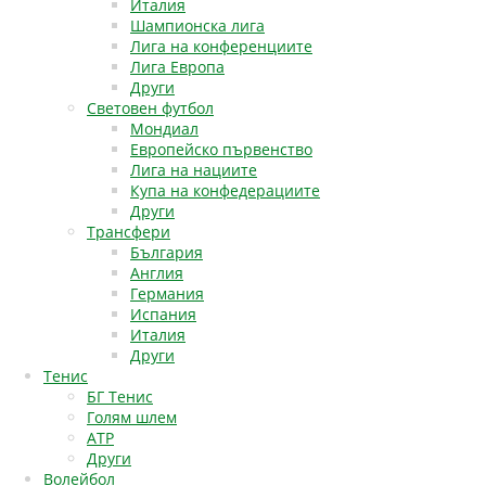
Италия
Шампионска лига
Лига на конференциите
Лига Европа
Други
Световен футбол
Мондиал
Европейско първенство
Лига на нациите
Купа на конфедерациите
Други
Трансфери
България
Англия
Германия
Испания
Италия
Други
Тенис
БГ Тенис
Голям шлем
АТР
Други
Волейбол