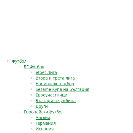
Футбол
БГ Футбол
efbet Лига
Втора и трета лига
Национален отбор
Sesame Купа на България
Евроучастници
Българи в чужбина
Други
Европейски футбол
Англия
Германия
Испания