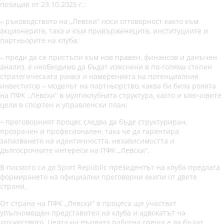
позиция от 23.10.2025 г.:
– ръководството на „Левски“ носи отговорност както към
акционерите, така и към привържениците, институциите и
партньорите на клуба;
– преди да се пристъпи към нов правен, финансов и данъчен
анализ, е необходимо да бъдат изяснени в по-голяма степен
стратегическата рамка и намеренията на потенциалния
инвеститор – моделът на партньорство, каква би била ролята
на ПФК „Левски“ в мултиклубната структура, както и ключовите
цели в спортен и управленски план;
– преговорният процес следва да бъде структуриран,
прозрачен и професионален, така че да гарантира
запазването на идентичността, независимостта и
дългосрочните интереси на ПФК „Левски“.
В писмото си до Sport Republic президентът на клуба предлага
формирането на официални преговорни екипи от двете
страни.
От страна на ПФК „Левски“ в процеса ще участват
упълномощен представител на клуба и адвокатът на
дружеството. Целта на първата работна среща е да бъдат