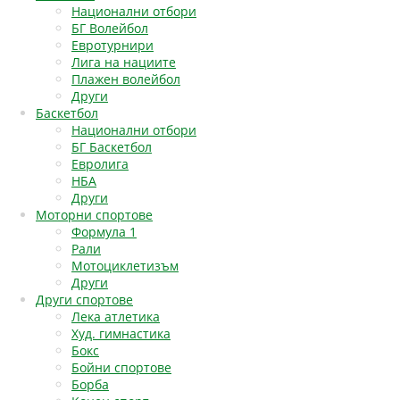
Национални отбори
БГ Волейбол
Евротурнири
Лига на нациите
Плажен волейбол
Други
Баскетбол
Национални отбори
БГ Баскетбол
Евролига
НБА
Други
Моторни спортове
Формула 1
Рали
Мотоциклетизъм
Други
Други спортове
Лека атлетика
Худ. гимнастика
Бокс
Бойни спортове
Борба