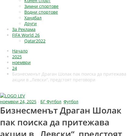
Конен спорт
Зимни спортове
Водни спортове
Хандбал
Други
За Реклама
FIFA World 26
Qatar2022
Начало
2025
ноември
24
Бизнесменът Драган Шолак пак поиска да притежава
акции в „Левски“, предстоят преговори
ноември 24, 2025
-
БГ Футбол
,
Футбол
Бизнесменът Драган Шолак
пак поиска да притежава
акции в „Левски“, предстоят