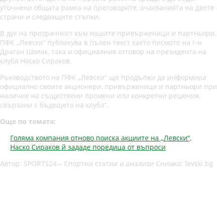
уточнени общата рамка на преговорите, очакванията на двете
страни и следващите стъпки.
В дух на прозрачност към нашите привърженици и партньори,
ПФК „Левски“ публикува в пълен текст както писмото на г-н
Драган Шолак, така и официалния отговор на президента на
клуба Наско Сираков.
Ръководството на ПФК „Левски“ ще продължи да информира
официално своите акционери, привърженици и партньори при
наличие на съществени промени или конкретни решения,
свързани с бъдещето на клуба“.
Още по темата:
Голяма компания отново поиска акциите на „Левски“,
Наско Сираков й зададе поредица от въпроси
Автор: SPORTS24 – Спортни статии и анализи Снимка: levski.bg