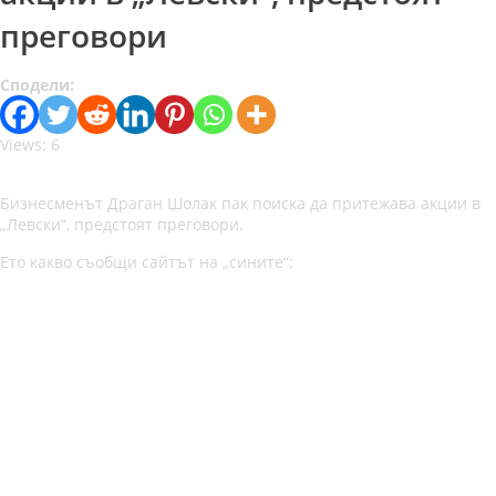
преговори
Сподели:
Views: 6
Бизнесменът Драган Шолак пак поиска да притежава акции в
„Левски“, предстоят преговори.
Ето какво съобщи сайтът на „сините“: