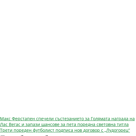
Навигация
Макс Ферстапен спечели състезанието за Голямата награда на
Лас Вегас и запази шансове за пета поредна световна титла
Трети пореден футболист подписа нов договор с „Лудогорец“