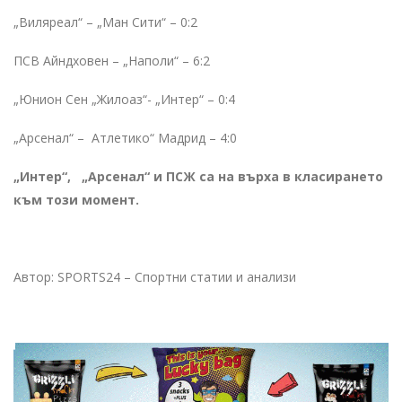
„Виляреал“ – „Ман Сити“ – 0:2
ПСВ Айндховен – „Наполи“ – 6:2
„Юнион Сен „Жилоаз“- „Интер“ – 0:4
„Арсенал“ – Атлетико“ Мадрид – 4:0
„Интер“, „Арсенал“ и ПСЖ са на върха в класирането
към този момент.
Автор: SPORTS24 – Спортни статии и анализи