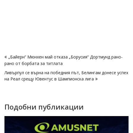
Навигация
„Байерн“ Мюнхен май отказа „Борусия“ Дортмунд рано-
рано от борбата за титлата
Ливърпул се върна на победния път, Белингам донесе успех
на Реал срещу Ювентус в Шампионска лига
Подобни публикации