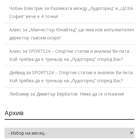
Чобан Електрик
за
Разликата между „Лудогорец“ и „ЦСКА-
София“ вече е 4 точки!
Алекс
за
„Манчестър Юнайтед“ ще има нов изпълнителен
директор съвсем скоро!
Алекс
за
SPORTS24 – Спортни статии и анализи Ви пита:
Кой трябва да е треньор на „Лудогорец“ според Вас?
Дейвид
за
SPORTS24 – Спортни статии и анализи Ви пита:
Кой трябва да е треньор на „Лудогорец“ според Вас?
Любомир
за
Димитър Бербатов: Няма да се откажем!
Архив
Архив