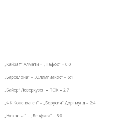
„Кайрат“ Алмати – „Пафос“ – 0:0
„Барселона“ – „Олимпиакос“ – 6:1
„Байер“ Леверкузен – ПСЖ – 2:7
„ФК Копенхаген“ – „Борусия“ Дортмунд – 2:4
„Нюкасъл“ – „Бенфика“ – 3:0