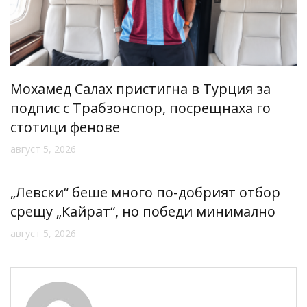
Мохамед Салах пристигна в Турция за
подпис с Трабзонспор, посрещнаха го
стотици фенове
август 5, 2026
„Левски“ беше много по-добрият отбор
срещу „Кайрат“, но победи минимално
август 5, 2026