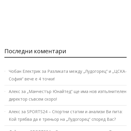
Последни коментари
Чобан Електрик
за
Разликата между „Лудогорец“ и „ЦСКА-
София“ вече е 4 точки!
Алекс
за
„Манчестър Юнайтед“ ще има нов изпълнителен
директор съвсем скоро!
Алекс
за
SPORTS24 – Спортни статии и анализи Ви пита:
Кой трябва да е треньор на „Лудогорец“ според Вас?