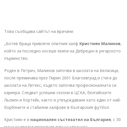
Това съобщава сайтът на врачани:
„Ботев Враца привлече опитния халф
Кристиян Малинов
,
който за последно носеше екипа на Дебрецен в унгарското
първенство.
Роден в Петрич, Малинов започва в школата на Беласица,
после преминава през Пирин 2001 Благоевград и стига до
школата на Литекс, където започва професионалната си
кариера. Следват успешни сезони в ЦСКА, белгийските
Льовен и Кортейк, както и утвърждаване като един от най-
борбените и стабилни халфове в българския футбол.
Кристиян е и
национален състезател на България
, с 30
мача за представителния тим на страната.