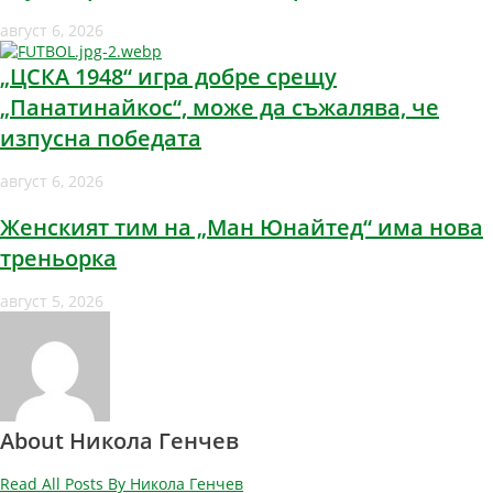
август 6, 2026
„ЦСКА 1948“ игра добре срещу
„Панатинайкос“, може да съжалява, че
изпусна победата
август 6, 2026
Женският тим на „Ман Юнайтед“ има нова
треньорка
август 5, 2026
About Никола Генчев
Read All Posts By Никола Генчев