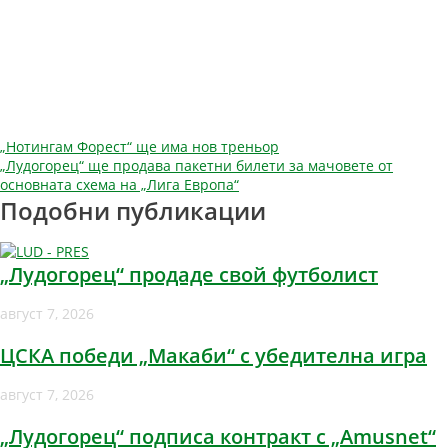
Навигация
„Нотингам Форест“ ще има нов треньор
„Лудогорец“ ще продава пакетни билети за мачовете от
основната схема на „Лига Европа“
Подобни публикации
„Лудогорец“ продаде свой футболист
август 7, 2026
ЦСКА победи „Макаби“ с убедителна игра
август 7, 2026
„Лудогорец“ подписа контракт с „Amusnet“