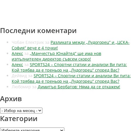
Последни коментари
Чобан Електрик
за
Разликата между „Лудогорец“ и „ЦСКА-
София“ вече е 4 точки!
Алекс
за
„Манчестър Юнайтед“ ще има нов
изпълнителен директор съвсем скоро!
Алекс
за
SPORTS24 – Спортни статии и анализи Ви пита:
Кой трябва да е треньор на „Лудогорец“ според Вас?
Дейвид
за
SPORTS24 – Спортни статии и анализи Ви пита:
Кой трябва да е треньор на „Лудогорец“ според Вас?
Любомир
за
Димитър Бербатов: Няма да се откажем!
Архив
Архив
Категории
Категории