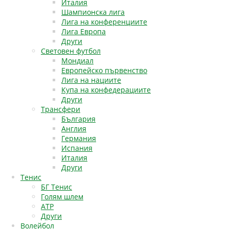
Италия
Шампионска лига
Лига на конференциите
Лига Европа
Други
Световен футбол
Мондиал
Европейско първенство
Лига на нациите
Купа на конфедерациите
Други
Трансфери
България
Англия
Германия
Испания
Италия
Други
Тенис
БГ Тенис
Голям шлем
АТР
Други
Волейбол