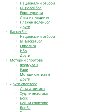
Национални отбори
БГ Волейбол
Евротурнири
Лига на нациите
Плажен волейбол
Други
Баскетбол
Национални отбори
БГ Баскетбол
Евролига
НБА
Други
Моторни спортове
Формула 1
Рали
Мотоциклетизъм
Други
Други спортове
Лека атлетика
Худ. гимнастика
Бокс
Бойни спортове
Борба