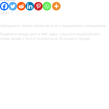
Views: 5
Официално: Илиан Илиев вече не е национален селекционер.
Раздялата между него и БФС идва, след като националният
отбор загуби с по 0:3 съответно от Испания и Грузия.