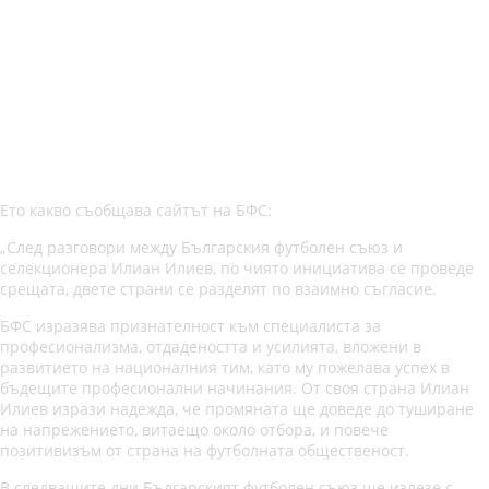
Ето какво съобщава сайтът на БФС:
„След разговори между Българския футболен съюз и
селекционера Илиан Илиев, по чиято инициатива се проведе
срещата, двете страни се разделят по взаимно съгласие.
БФС изразява признателност към специалиста за
професионализма, отдадеността и усилията, вложени в
развитието на националния тим, като му пожелава успех в
бъдещите професионални начинания. От своя страна Илиан
Илиев изрази надежда, че промяната ще доведе до туширане
на напрежението, витаещо около отбора, и повече
позитивизъм от страна на футболната общественост.
В следващите дни Българският футболен съюз ще излезе с