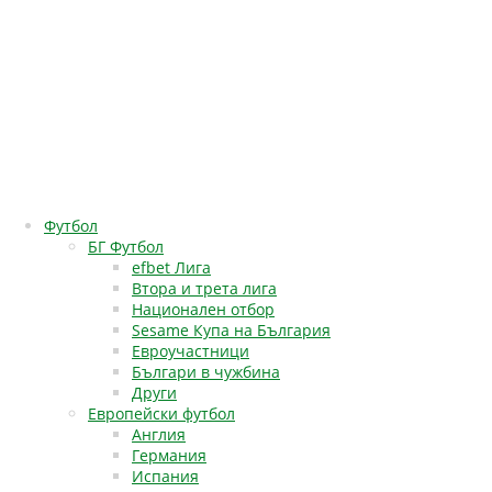
Футбол
БГ Футбол
efbet Лига
Втора и трета лига
Национален отбор
Sesame Купа на България
Евроучастници
Българи в чужбина
Други
Европейски футбол
Англия
Германия
Испания