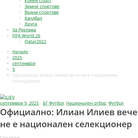
Конен спорт
Зимни спортове
Водни спортове
Хандбал
Други
За Реклама
FIFA World 26
Qatar2022
Начало
2025
септември
9
Официално: Илиан Илиев вече не е национален
селекционер
септември 9, 2025
-
БГ Футбол
,
Национален отбор
,
Футбол
Официално: Илиан Илиев вече
не е национален селекционер
Сподели: