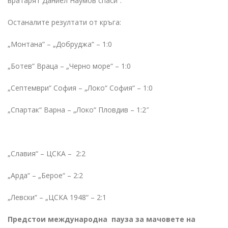
вратарят Даниел Наумов спаси“.
Останалите резултати от кръга:
„Монтана“ – „Добруджа“ – 1:0
„Ботев“ Враца – „Черно море“ – 1:0
„Септември“ София – „Локо“ София“ – 1:0
„Спартак“ Варна – „Локо“ Пловдив – 1:2″
„Славия“ – ЦСКА – 2:2
„Арда“ – „Берое“ – 2:2
„Левски“ – „ЦСКА 1948“ – 2:1
Предстои международна пауза за мачовете на