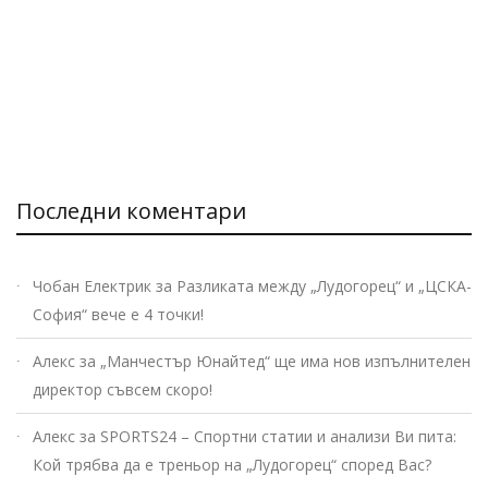
Последни коментари
Чобан Електрик
за
Разликата между „Лудогорец“ и „ЦСКА-
София“ вече е 4 точки!
Алекс
за
„Манчестър Юнайтед“ ще има нов изпълнителен
директор съвсем скоро!
Алекс
за
SPORTS24 – Спортни статии и анализи Ви пита:
Кой трябва да е треньор на „Лудогорец“ според Вас?