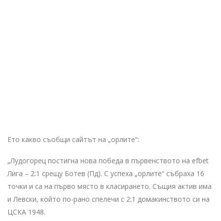
Ето какво съобщи сайтът на „орлите“:
„Лудогорец постигна нова победа в първенството на efbet
Лига – 2:1 срещу Ботев (Пд). С успеха „орлите“ събраха 16
точки и са на първо място в класирането. Същия актив има
и Левски, който по-рано спелечи с 2:1 домакинството си на
ЦСКА 1948.