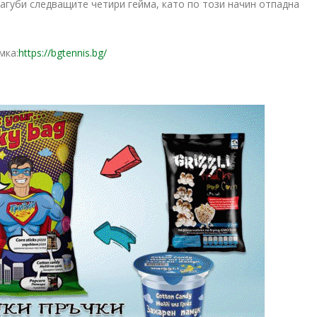
загуби следващите четири гейма, като по този начин отпадна
мка:
https://bgtennis.bg/