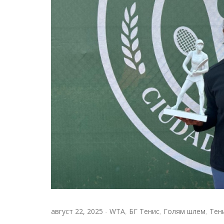
август 22, 2025
-
WTA
,
БГ Тенис
,
Голям шлем
,
Тен