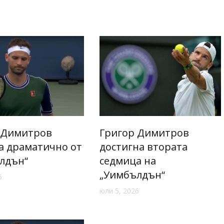
 Димитров
Григор Димитров
а драматично от
достигна втората
лдън“
седмица на
„Уимбълдън“
6
юли 5, 2026