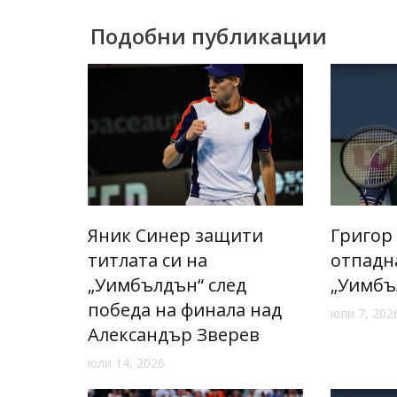
Подобни публикации
Яник Синер защити
Григор
титлата си на
отпадн
„Уимбълдън“ след
„Уимбъ
победа на финала над
юли 7, 202
Александър Зверев
юли 14, 2026