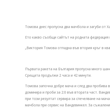
Томова днес пропусна два мачбола и загуби от Х
Ето какво съобщи сайтът на родната федерация 
„Виктория Томова отпадна във втория кръг в кв
Първата ракета на България пропусна много шансов
Срещата продължи 2 часа и 42 минути.
Томова започна добре мача и след два пробива в 
доминира и проби за 2:0 във втората част. Вандеви
при този резултат сервира за спечелване на мача
мачбола при сервис на Вандевинкел. За съжаление