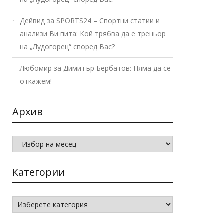
Дейвид
за
SPORTS24 – Спортни статии и
анализи Ви пита: Кой трябва да е треньор
на „Лудогорец“ според Вас?
Любомир
за
Димитър Бербатов: Няма да се
откажем!
Архив
Архив
Категории
Категории