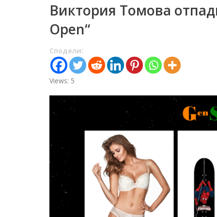
Виктория Томова отпад
Open“
Сподели:
Views: 5