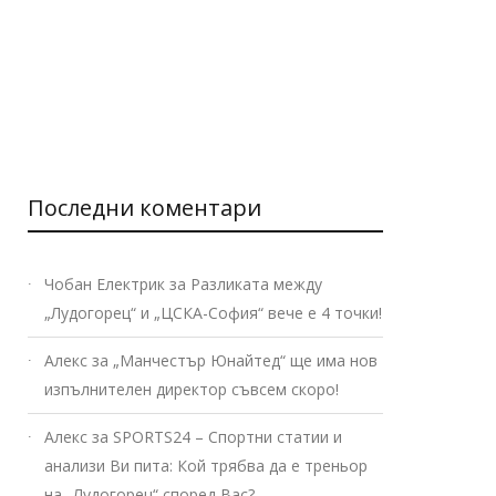
Последни коментари
Чобан Електрик
за
Разликата между
„Лудогорец“ и „ЦСКА-София“ вече е 4 точки!
Алекс
за
„Манчестър Юнайтед“ ще има нов
изпълнителен директор съвсем скоро!
Алекс
за
SPORTS24 – Спортни статии и
анализи Ви пита: Кой трябва да е треньор
на „Лудогорец“ според Вас?