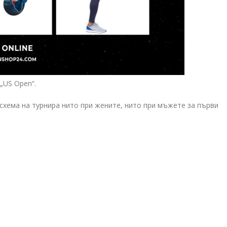
„US Open“.
схема на турнира нито при жените, нито при мъжете за първи