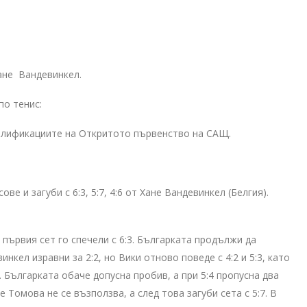
ане Вандевинкел.
по тенис:
алификациите на Откритото първенство на САЩ.
е и загуби с 6:3, 5:7, 4:6 от Хане Вандевинкел (Белгия).
първия сет го спечели с 6:3. Българката продължи да
нкел изравни за 2:2, но Вики отново поведе с 4:2 и 5:3, като
. Българката обаче допусна пробив, а при 5:4 пропусна два
 Томова не се възползва, а след това загуби сета с 5:7. В