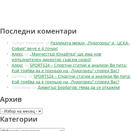
Последни коментари
Чобан Електрик
за
Разликата между „Лудогорец“ и „ЦСКА-
София“ вече е 4 точки!
Алекс
за
„Манчестър Юнайтед“ ще има нов
изпълнителен директор съвсем скоро!
Алекс
за
SPORTS24 – Спортни статии и анализи Ви пита:
Кой трябва да е треньор на „Лудогорец“ според Вас?
Дейвид
за
SPORTS24 – Спортни статии и анализи Ви пита:
Кой трябва да е треньор на „Лудогорец“ според Вас?
Любомир
за
Димитър Бербатов: Няма да се откажем!
Архив
Архив
Категории
Категории