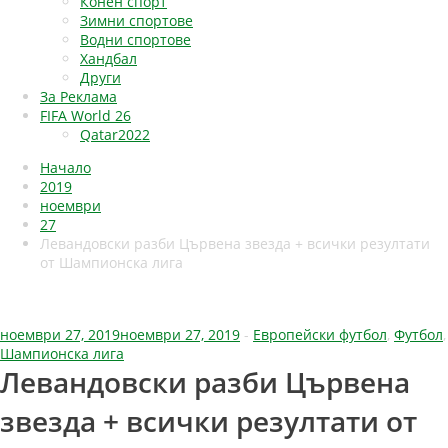
Конен спорт
Зимни спортове
Водни спортове
Хандбал
Други
За Реклама
FIFA World 26
Qatar2022
Начало
2019
ноември
27
Левандовски разби Цървена звезда + всички резултати
от Шампионска лига
ноември 27, 2019
ноември 27, 2019
-
Европейски футбол
,
Футбол
,
Шампионска лига
Левандовски разби Цървена
звезда + всички резултати от