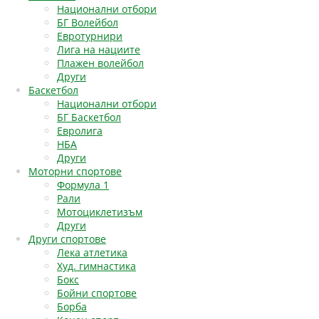
Национални отбори
БГ Волейбол
Евротурнири
Лига на нациите
Плажен волейбол
Други
Баскетбол
Национални отбори
БГ Баскетбол
Евролига
НБА
Други
Моторни спортове
Формула 1
Рали
Мотоциклетизъм
Други
Други спортове
Лека атлетика
Худ. гимнастика
Бокс
Бойни спортове
Борба