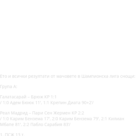
Ето и всички резултати от мачовете в Шампионска лига снощи:
Група А:
Галатасарай – Брюж КР 1:1
/ 1:0 Адем Бююк 11′, 1:1 Крепин Диата 90+2’/
Реал Мадрид – Пари Сен Жермен КР 2:2
/ 1:0 Карим Бензема 17′, 2:0 Карим Бензема 79′, 2:1 Килиан
Мбапе 81′, 2:2 Пабло Сарабия 83’/
1. ПСЖ 13 т.