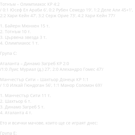
Тотнъм – Олимпиакос КР 4:2
/ 0:1 Юсеф Ел Араби 6′, 0:2 Рубен Семедо 19′, 1:2 Деле Али 45+1′,
2:2 Хари Кейн 47′, 3:2 Серж Орие 73′, 4:2 Хари Кейн 77’/
1. Байерн Мюнхен 15 т.
2. Тотнъм 10 т.
3. Цървена звезда 3 т.
4. Олимпиакос 1 т.
Група С:
Аталанта – Динамо Загреб КР 2:0
/1:0 Луис Муриал (д.) 27′, 2:0 Алехандро Гомес 47’/
Манчестър Сити – Шахтьор Донецк КР 1:1
/ 1:0 Илкай Гюндоган 56′, 1:1 Манор Соломон 69’/
1. Манчестър Сити 11 т.
2. Шахтьор 6 т.
3. Динамо Загреб 5 т.
4. Аталанта 4 т.
Ето и всички мачове, които ще се играят днес:
Група Е: