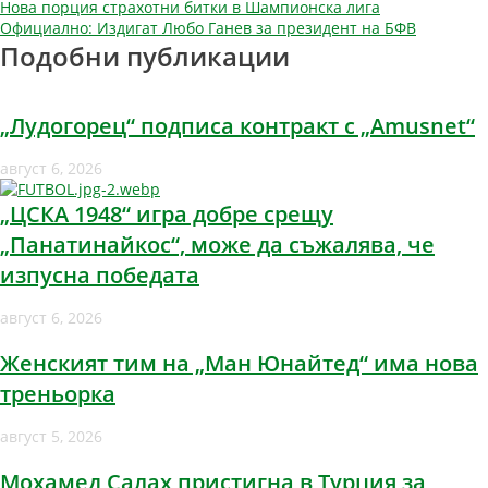
Навигация
Нова порция страхотни битки в Шампионска лига
Официално: Издигат Любо Ганев за президент на БФВ
Подобни публикации
„Лудогорец“ подписа контракт с „Amusnet“
август 6, 2026
„ЦСКА 1948“ игра добре срещу
„Панатинайкос“, може да съжалява, че
изпусна победата
август 6, 2026
Женският тим на „Ман Юнайтед“ има нова
треньорка
август 5, 2026
Мохамед Салах пристигна в Турция за