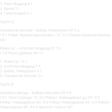
2. Реал Мадрид 8 т.
3. Брюж 3 т.
4. Галатасарай 2 т.
Група D:
Локомотив Москва – Байер Леверкузен КР 0:2
/ 0:1 Рифат Жемалетдинов (авт.) 11′, 0:2 Юлиан Баумгартлингер
54’/
Ювентус – Атлетико Мадрид КР 1:0
/ 1:0 Пауло Дибала 45+1’/
1. Ювентус 13 т.
2. Атлетико Мадрид 7 т.
3. Байер Леверкузен 6 т.
4. Локомотив Москва 3 т.
Група В:
Цървена звезда – Байерн Мюнхен КР 0:6
/ 0:1 Леон Горецка 14′, 0:2 Роберт Левандовски (д.) 53′, 0:3
Роберт Левандовски 60′, 0:4 Роберт Левандовски 64′, 0:4 Роберт
Левандовски 68′, 0:6 Корентен Толисо 90’/