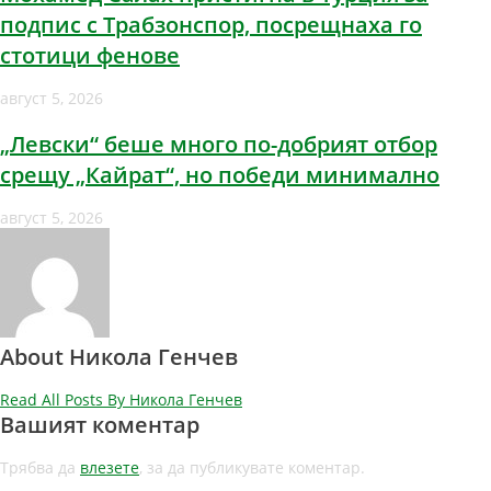
подпис с Трабзонспор, посрещнаха го
стотици фенове
август 5, 2026
„Левски“ беше много по-добрият отбор
срещу „Кайрат“, но победи минимално
август 5, 2026
About Никола Генчев
Read All Posts By Никола Генчев
Вашият коментар
Трябва да
влезете
, за да публикувате коментар.