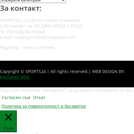
За контакт:
SPORTS24 – Спортни статии и анализи
Собственост на: ЕН ДЖИ ТРЕЙД 7 ЕООД
гр. Разград, България
e-mail: nikolagenchev818@gmail.com
Редактор – Никола Генчев
Copyright © SPORTS24 | All rights reserved.
| WEB DESIGN BY:
RAZGRAD WEB
Този сайт използва "бисквитки", за да работи оптимално за Вас.
Съгласен съм
Отказ
Политика за поверителност и бисквитки
Close