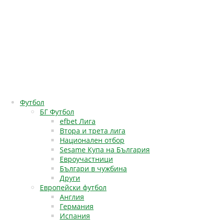
Футбол
БГ Футбол
efbet Лига
Втора и трета лига
Национален отбор
Sesame Купа на България
Евроучастници
Българи в чужбина
Други
Европейски футбол
Англия
Германия
Испания