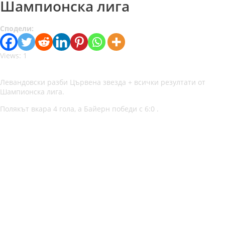
Шампионска лига
Сподели:
Views: 1
Левандовски разби Цървена звезда + всички резултати от
Шампионска лига.
Полякът вкара 4 гола, а Байерн победи с 6:0 .