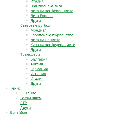
Италия
Шампионска лига
Лига на конференциите
Лига Европа
Други
Световен футбол
Мондиал
Европейско първенство
Лига на нациите
Купа на конфедерациите
Други
Трансфери
България
Англия
Германия
Испания
Италия
Други
Тенис
БГ Тенис
Голям шлем
АТР
Други
Волейбол