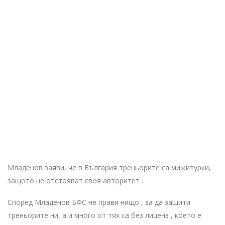
Младенов заяви, че в България треньорите са мижитурки,
защото не отстояват своя авторитет .
Според Младенов БФС не прави нищо , за да защити
треньорите ни, а и много от тях са без лиценз , което е