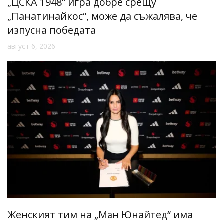
„ЦСКА 1948“ игра добре срещу
„Панатинайкос“, може да съжалява, че
изпусна победата
август 6, 2026
Женският тим на „Ман Юнайтед“ има