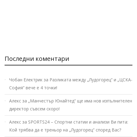
Последни коментари
Чобан Електрик
за
Разликата между „Лудогорец“ и „ЦСКА-
София“ вече е 4 точки!
Алекс
за
„Манчестър Юнайтед“ ще има нов изпълнителен
директор съвсем скоро!
Алекс
за
SPORTS24 – Спортни статии и анализи Ви пита:
Кой трябва да е треньор на „Лудогорец“ според Вас?