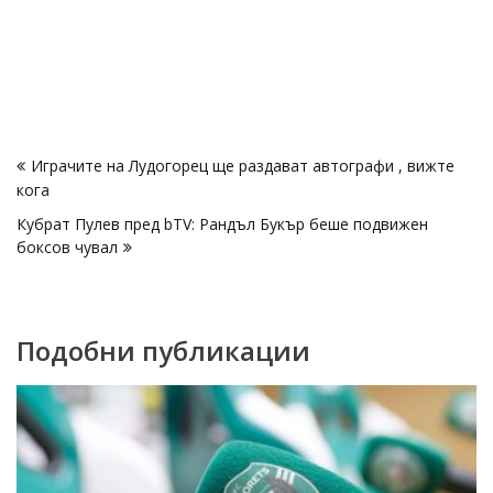
Навигация
Играчите на Лудогорец ще раздават автографи , вижте
кога
Кубрат Пулев пред bTV: Рандъл Букър беше подвижен
боксов чувал
Подобни публикации