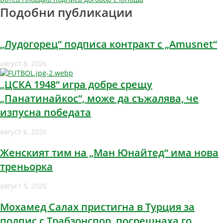
Подобни публикации
„Лудогорец“ подписа контракт с „Amusnet“
август 6, 2026
„ЦСКА 1948“ игра добре срещу
„Панатинайкос“, може да съжалява, че
изпусна победата
август 6, 2026
Женският тим на „Ман Юнайтед“ има нова
треньорка
август 5, 2026
Мохамед Салах пристигна в Турция за
подпис с Трабзонспор, посрещнаха го