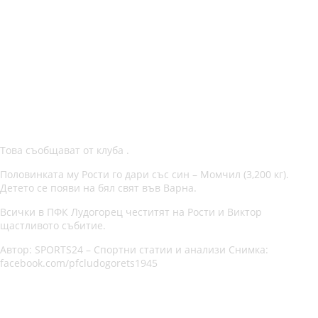
Това съобщават от клуба .
Половинката му Рости го дари със син – Момчил (3,200 кг).
Детето се появи на бял свят във Варна.
Всички в ПФК Лудогорец честитят на Рости и Виктор
щастливото събитие.
Автор: SPORTS24 – Спортни статии и анализи Снимка:
facebook.com/pfcludogorets1945