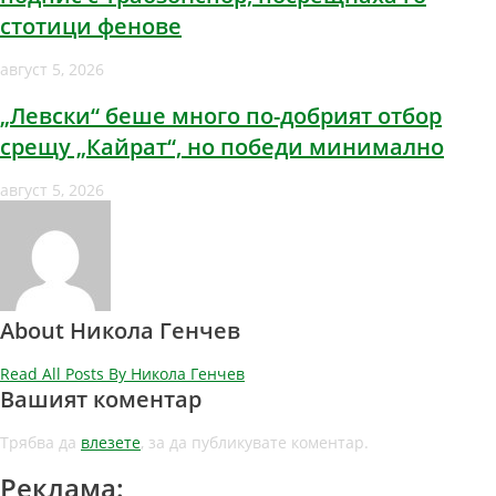
стотици фенове
август 5, 2026
„Левски“ беше много по-добрият отбор
срещу „Кайрат“, но победи минимално
август 5, 2026
About Никола Генчев
Read All Posts By Никола Генчев
Вашият коментар
Трябва да
влезете
, за да публикувате коментар.
Реклама: