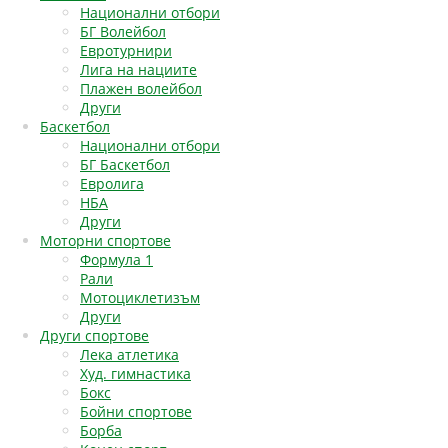
Национални отбори
БГ Волейбол
Евротурнири
Лига на нациите
Плажен волейбол
Други
Баскетбол
Национални отбори
БГ Баскетбол
Евролига
НБА
Други
Моторни спортове
Формула 1
Рали
Мотоциклетизъм
Други
Други спортове
Лека атлетика
Худ. гимнастика
Бокс
Бойни спортове
Борба