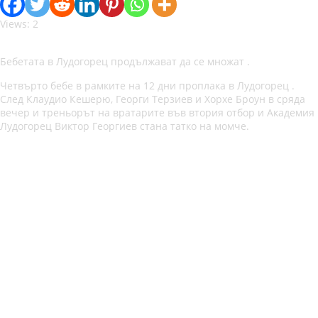
Views: 2
Бебетата в Лудогорец продължават да се множат .
Четвърто бебе в рамките на 12 дни проплака в Лудогорец .
След Клаудио Кешерю, Георги Терзиев и Хорхе Броун в сряда
вечер и треньорът на вратарите във втория отбор и Академия
Лудогорец Виктор Георгиев стана татко на момче.