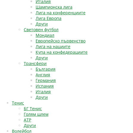
Италия
Шампионска лига
Лига на конференциите
Лига Европа
Други
Световен футбол
Мондиал
Европейско първенство
Лига на нациите
Купа на конфедерациите
Други
Трансфери
България
Англия
Германия
Испания
Италия
Други
Тенис
БГ Тенис
Голям шлем
АТР
Други
Волейбол