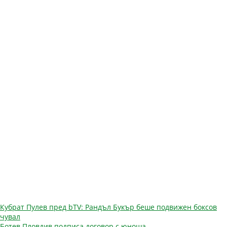
Навигация
Кубрат Пулев пред bTV: Рандъл Букър беше подвижен боксов
чувал
Ботев Пловдив подписа договор с юноша