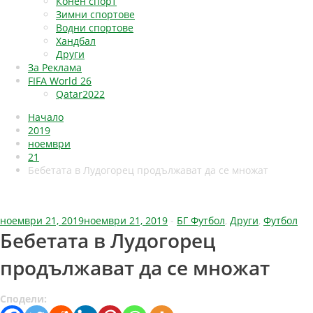
Конен спорт
Зимни спортове
Водни спортове
Хандбал
Други
За Реклама
FIFA World 26
Qatar2022
Начало
2019
ноември
21
Бебетата в Лудогорец продължават да се множат
ноември 21, 2019
ноември 21, 2019
-
БГ Футбол
,
Други
,
Футбол
Бебетата в Лудогорец
продължават да се множат
Сподели: