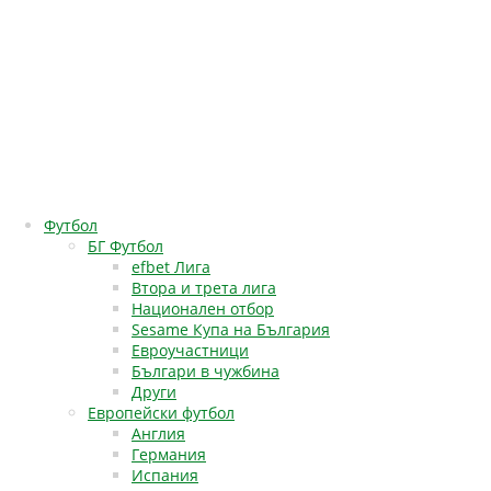
Футбол
БГ Футбол
efbet Лига
Втора и трета лига
Национален отбор
Sesame Купа на България
Евроучастници
Българи в чужбина
Други
Европейски футбол
Англия
Германия
Испания