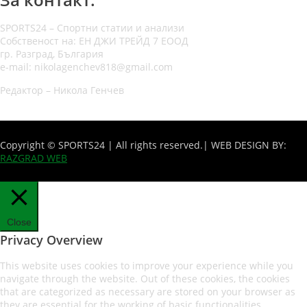
SPORTS24 – Спортни статии и анализи
Собственост на: ЕН ДЖИ ТРЕЙД 7 ЕООД
гр. Разград, България
e-mail: nikolagenchev818@gmail.com
Редактор – Никола Генчев
Copyright © SPORTS24 | All rights reserved.
| WEB DESIGN BY:
RAZGRAD WEB
Close
Privacy Overview
This website uses cookies to improve your experience while you
navigate through the website. Out of these cookies, the cookies
that are categorized as necessary are stored on your browser as
they are essential for the working of basic functionalities
...