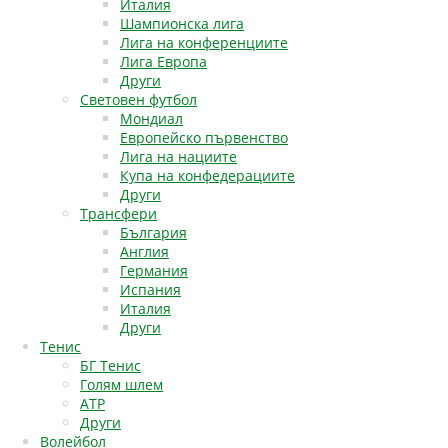
Италия
Шампионска лига
Лига на конференциите
Лига Европа
Други
Световен футбол
Мондиал
Европейско първенство
Лига на нациите
Купа на конфедерациите
Други
Трансфери
България
Англия
Германия
Испания
Италия
Други
Тенис
БГ Тенис
Голям шлем
АТР
Други
Волейбол