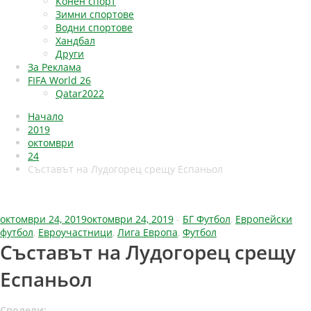
Конен спорт
Зимни спортове
Водни спортове
Хандбал
Други
За Реклама
FIFA World 26
Qatar2022
Начало
2019
октомври
24
Съставът на Лудогорец срещу Еспаньол
октомври 24, 2019
октомври 24, 2019
-
БГ Футбол
,
Европейски
футбол
,
Евроучастници
,
Лига Европа
,
Футбол
Съставът на Лудогорец срещу
Еспаньол
Сподели: