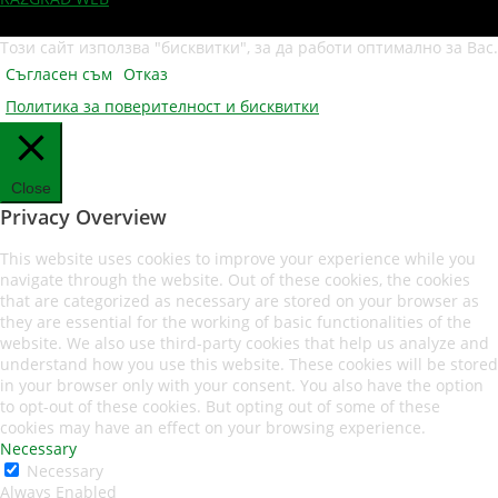
Този сайт използва "бисквитки", за да работи оптимално за Вас.
Съгласен съм
Отказ
Политика за поверителност и бисквитки
Close
Privacy Overview
This website uses cookies to improve your experience while you
navigate through the website. Out of these cookies, the cookies
that are categorized as necessary are stored on your browser as
they are essential for the working of basic functionalities of the
website. We also use third-party cookies that help us analyze and
understand how you use this website. These cookies will be stored
in your browser only with your consent. You also have the option
to opt-out of these cookies. But opting out of some of these
cookies may have an effect on your browsing experience.
Necessary
Necessary
Always Enabled