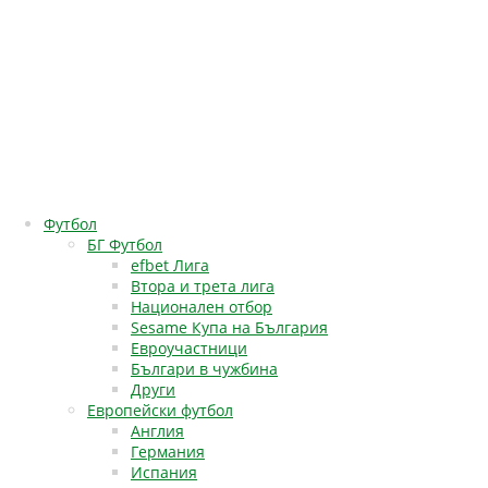
Футбол
БГ Футбол
efbet Лига
Втора и трета лига
Национален отбор
Sesame Купа на България
Евроучастници
Българи в чужбина
Други
Европейски футбол
Англия
Германия
Испания