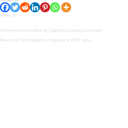
Views: 0
Стана ясен съставът на Лудогорец срещу Еспаньол .
Мачът от Лига Европа стартира в 19:55 часа .