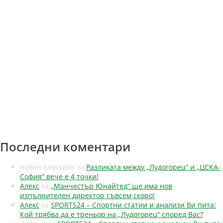
Последни коментари
Чобан Електрик
за
Разликата между „Лудогорец“ и „ЦСКА-
София“ вече е 4 точки!
Алекс
за
„Манчестър Юнайтед“ ще има нов
изпълнителен директор съвсем скоро!
Алекс
за
SPORTS24 – Спортни статии и анализи Ви пита:
Кой трябва да е треньор на „Лудогорец“ според Вас?