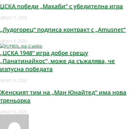
ЦСКА победи „Макаби“ с убедителна игра
август 7, 2026
„Лудогорец“ подписа контракт с „Amusnet“
август 6, 2026
„ЦСКА 1948“ игра добре срещу
„Панатинайкос“, може да съжалява, че
изпусна победата
август 6, 2026
Женският тим на „Ман Юнайтед“ има нова
треньорка
август 5, 2026