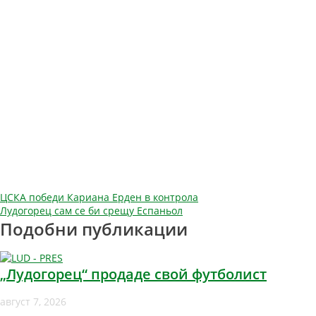
Навигация
ЦСКА победи Кариана Ерден в контрола
Лудогорец сам се би срещу Еспаньол
Подобни публикации
„Лудогорец“ продаде свой футболист
август 7, 2026