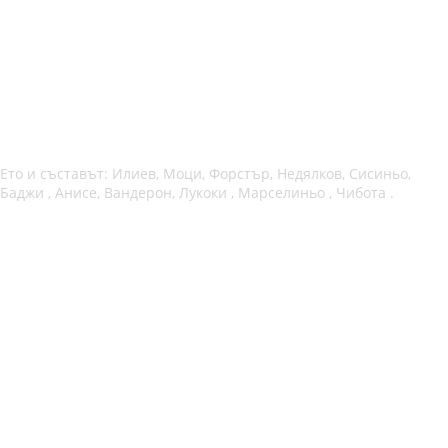
Ето и съставът: Илиев, Моци, Форстър, Недялков, Сисиньо,
Баджи , Анисе, Вандерон, Лукоки , Марселиньо , Чибота .