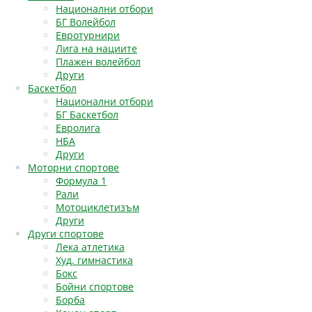
Национални отбори
БГ Волейбол
Евротурнири
Лига на нациите
Плажен волейбол
Други
Баскетбол
Национални отбори
БГ Баскетбол
Евролига
НБА
Други
Моторни спортове
Формула 1
Рали
Мотоциклетизъм
Други
Други спортове
Лека атлетика
Худ. гимнастика
Бокс
Бойни спортове
Борба