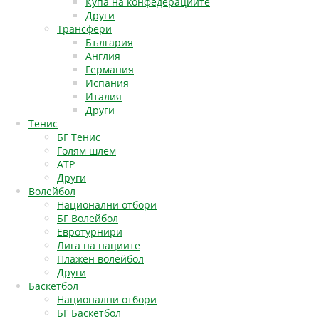
Купа на конфедерациите
Други
Трансфери
България
Англия
Германия
Испания
Италия
Други
Тенис
БГ Тенис
Голям шлем
АТР
Други
Волейбол
Национални отбори
БГ Волейбол
Евротурнири
Лига на нациите
Плажен волейбол
Други
Баскетбол
Национални отбори
БГ Баскетбол