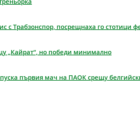
треньорка
ис с Трабзонспор, посрещнаха го стотици ф
щу „Кайрат“, но победи минимално
пуска първия мач на ПАОК срещу белгийски