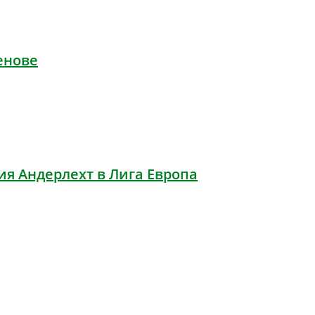
енове
я Андерлехт в Лига Европа