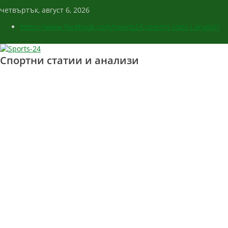
четвъртък, август 6, 2026
https://www.facebook.com/sports24.sportni.statii.i.analizi/
Спортни статии и анализи