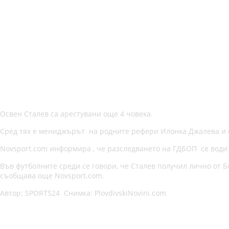
Освен Сталев са арестувани още 4 човека.
Сред тях е мениджърът на родните рефери Илонка Джалева и 
Novsport.com информира , че разследването на ГДБОП се води
Във футболните среди се говори, че Сталев получил лично от 
съобщава още Novsport.com.
Автор: SPORTS24 Снимка: PlovdivskiNovini.com