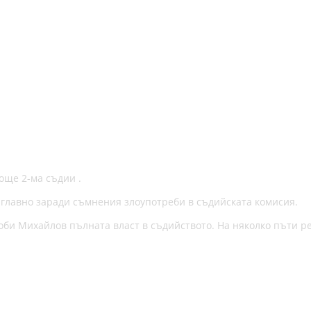
още 2-ма съдии .
 главно заради съмнения злоупотреби в съдийската комисия.
Боби Михайлов пълната власт в съдийството. На няколко пъти р