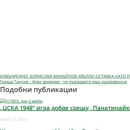
Навигация
ИЗВЪНРЕДНО: БОРИСЛАВ МИХАЙЛОВ ХВЪРЛИ ОСТАВКА КАТО П
Гриша Ганчев : Днес видяхме , че държавата има държавници
Подобни публикации
„ЦСКА 1948“ игра добре срещу „Панатинайк
август 6, 2026