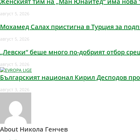
Женският тим на „Ман Юнайтед“ има нова 
август 5, 2026
Мохамед Салах пристигна в Турция за подп
август 5, 2026
„Левски“ беше много по-добрият отбор сре
август 5, 2026
Българският национал Кирил Десподов про
август 3, 2026
About Никола Генчев