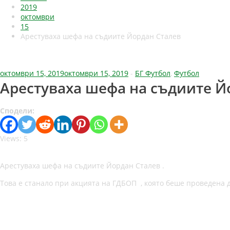
2019
октомври
15
Арестуваха шефа на съдиите Йордан Сталев
октомври 15, 2019
октомври 15, 2019
-
БГ Футбол
,
Футбол
Арестуваха шефа на съдиите Й
Сподели:
Views: 5
Арестуваха шефа на съдиите Йордан Сталев .
Това е станало при акцията на ГДБОП , която беше проведена д