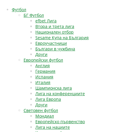
Футбол
БГ Футбол
efbet Лига
Втора и трета лига
Национален отбор
Sesame Купа на България
Евроучастници
Българи в чужбина
Други
Европейски футбол
Англия
Германия
Испания
Италия
Шампионска лига
Лига на конференциите
Лига Европа
Други
Световен футбол
Мондиал
Европейско първенство
Лига на нациите