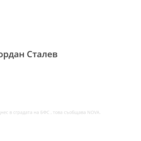
ордан Сталев
нес в сградата на БФС , това съобщава NOVA.