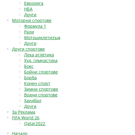
Евролига
НБА
Други
Моторни спортове
Формула 1
Рали
Мотоциклетизъм
Други
Други спортове
Лека атлетика
Худ. гимнастика
Бокс
Бойни спортове
Борба
Конен спорт
Зимни спортове
Водни спортове
Хандбал
Други
За Реклама
FIFA World 26
Qatar2022
Начало