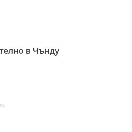
телно в Чънду
та.