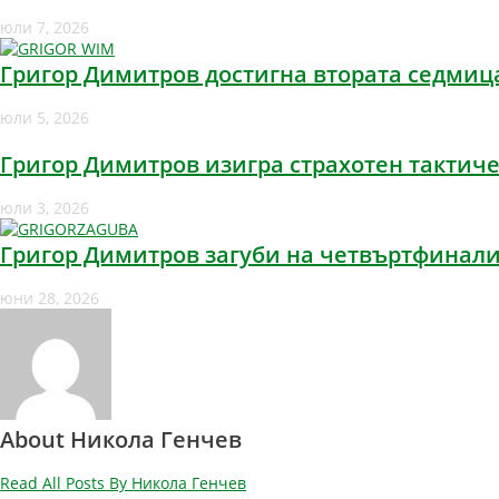
юли 7, 2026
Григор Димитров достигна втората седмиц
юли 5, 2026
Григор Димитров изигра страхотен тактиче
юли 3, 2026
Григор Димитров загуби на четвъртфинали
юни 28, 2026
About Никола Генчев
Read All Posts By Никола Генчев