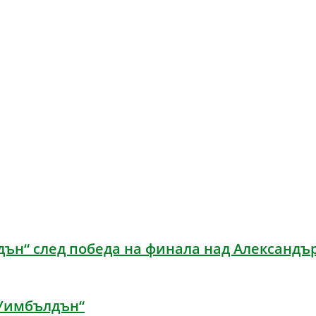
дън“ след победа на финала над Александъ
„Уимбълдън“