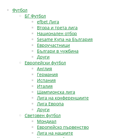
Футбол
БГ Футбол
efbet Лига
Втора и трета лига
Национален отбор
Sesame Купа на България
Евроучастници
Българи в чужбина
Други
Европейски футбол
Англия
Германия
Испания
Италия
Шампионска лига
Лига на конференциите
Лига Европа
Други
Световен футбол
Мондиал
Европейско първенство
Лига на нациите