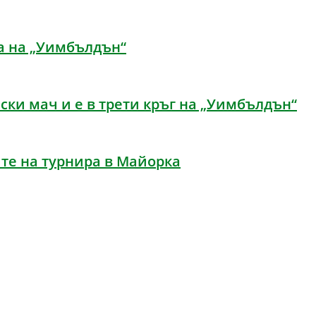
а на „Уимбълдън“
ски мач и е в трети кръг на „Уимбълдън“
те на турнира в Майорка