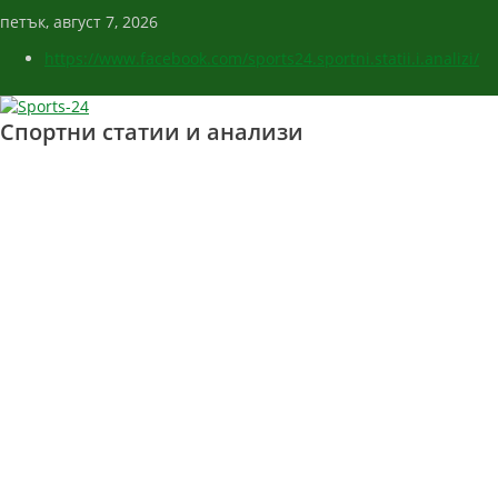
петък, август 7, 2026
https://www.facebook.com/sports24.sportni.statii.i.analizi/
Спортни статии и анализи