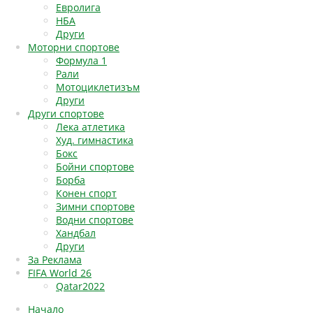
Евролига
НБА
Други
Моторни спортове
Формула 1
Рали
Мотоциклетизъм
Други
Други спортове
Лека атлетика
Худ. гимнастика
Бокс
Бойни спортове
Борба
Конен спорт
Зимни спортове
Водни спортове
Хандбал
Други
За Реклама
FIFA World 26
Qatar2022
Начало