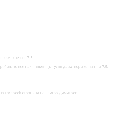
о измъкне със 7:5.
робив, но все пак нашенецът успя да затвори мача при 7:5.
на Facebook страница на Григор Димитров