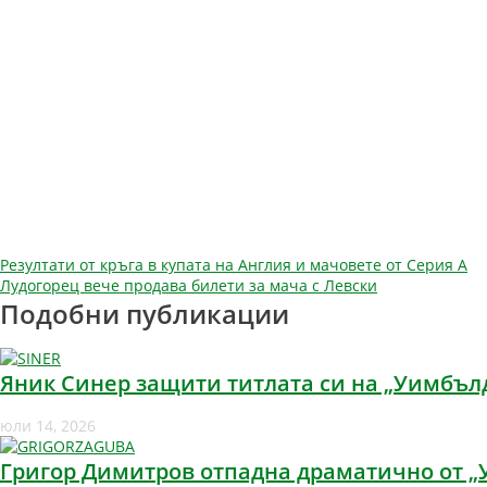
Навигация
Резултати от кръга в купата на Англия и мачовете от Серия А
Лудогорец вече продава билети за мача с Левски
Подобни публикации
Яник Синер защити титлата си на „Уимбъл
юли 14, 2026
Григор Димитров отпадна драматично от 