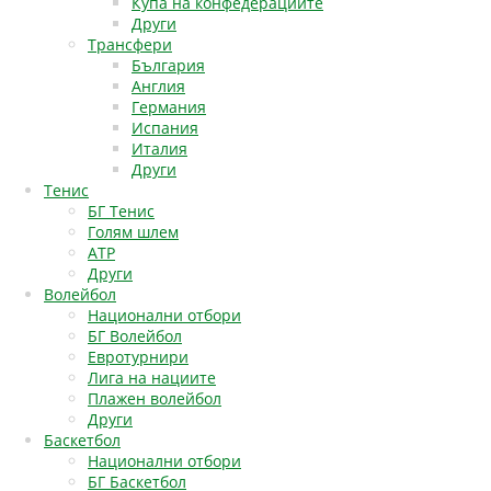
Купа на конфедерациите
Други
Трансфери
България
Англия
Германия
Испания
Италия
Други
Тенис
БГ Тенис
Голям шлем
АТР
Други
Волейбол
Национални отбори
БГ Волейбол
Евротурнири
Лига на нациите
Плажен волейбол
Други
Баскетбол
Национални отбори
БГ Баскетбол