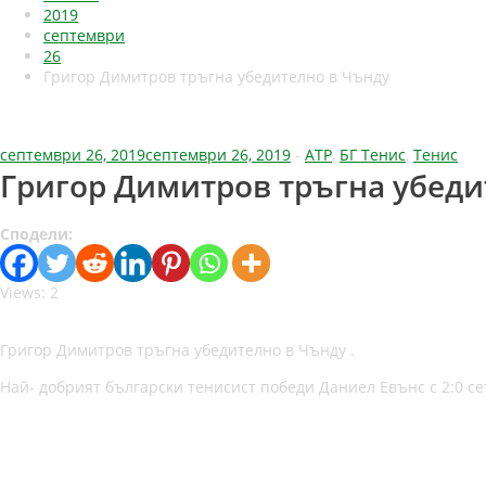
2019
септември
26
Григор Димитров тръгна убедително в Чънду
септември 26, 2019
септември 26, 2019
-
АТР
,
БГ Тенис
,
Тенис
Григор Димитров тръгна убеди
Сподели:
Views: 2
Григор Димитров тръгна убедително в Чънду .
Най- добрият български тенисист победи Даниел Евънс с 2:0 се