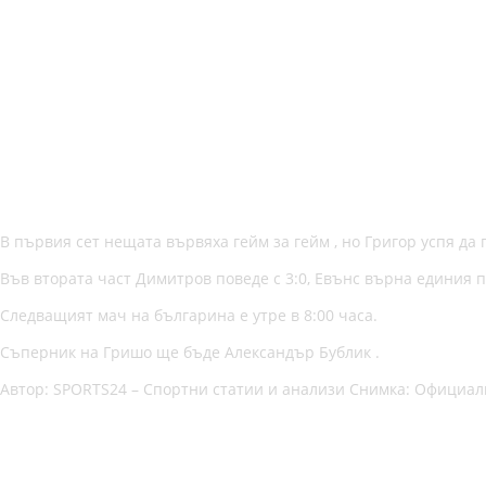
В първия сет нещата вървяха гейм за гейм , но Григор успя да г
Във втората част Димитров поведе с 3:0, Евънс върна единия п
Следващият мач на българина е утре в 8:00 часа.
Съперник на Гришо ще бъде Александър Бублик .
Автор: SPORTS24 – Спортни статии и анализи Снимка: Официал