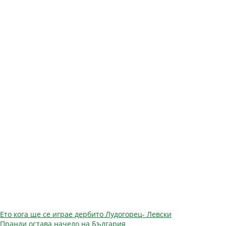
Навигация
Ето кога ще се играе дербито Лудогорец- Левски
Пранди остава начело на България