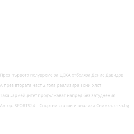
През първото полувреме за ЦСКА отбеляза Денис Давидов .
А през втората част 2 гола реализира Тони Улот.
Така „армейците“ продължават напред без затуднения.
Автор: SPORTS24 – Спортни статии и анализи Снимка: cska.bg