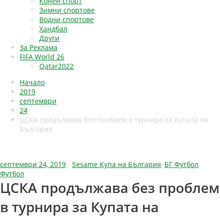
Конен спорт
Зимни спортове
Водни спортове
Хандбал
Други
За Реклама
FIFA World 26
Qatar2022
Начало
2019
септември
24
ЦСКА продължава без проблем в турнира за Купата на
България
септември 24, 2019
-
Sesame Купа на България
,
БГ Футбол
,
Футбол
ЦСКА продължава без проблем
в турнира за Купата на