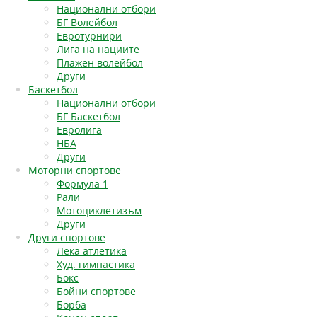
Национални отбори
БГ Волейбол
Евротурнири
Лига на нациите
Плажен волейбол
Други
Баскетбол
Национални отбори
БГ Баскетбол
Евролига
НБА
Други
Моторни спортове
Формула 1
Рали
Мотоциклетизъм
Други
Други спортове
Лека атлетика
Худ. гимнастика
Бокс
Бойни спортове
Борба