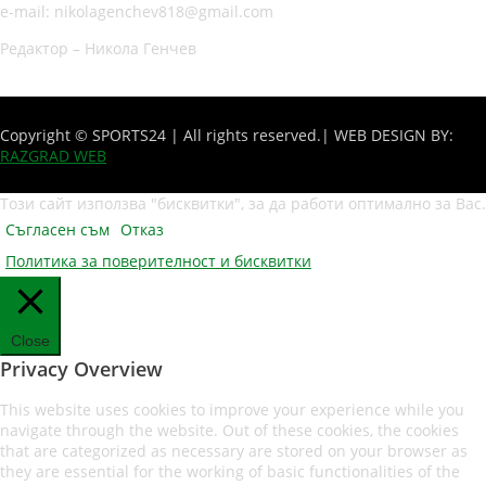
e-mail: nikolagenchev818@gmail.com
Редактор – Никола Генчев
Copyright © SPORTS24 | All rights reserved.
| WEB DESIGN BY:
RAZGRAD WEB
Този сайт използва "бисквитки", за да работи оптимално за Вас.
Съгласен съм
Отказ
Политика за поверителност и бисквитки
Close
Privacy Overview
This website uses cookies to improve your experience while you
navigate through the website. Out of these cookies, the cookies
that are categorized as necessary are stored on your browser as
they are essential for the working of basic functionalities of the