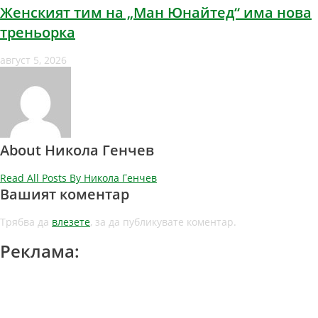
Женският тим на „Ман Юнайтед“ има нова
треньорка
август 5, 2026
About Никола Генчев
Read All Posts By Никола Генчев
Вашият коментар
Трябва да
влезете
, за да публикувате коментар.
Реклама: