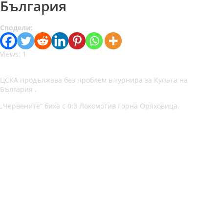
България
Сподели:
Views: 1
ЦСКА продължава без проблем в турнира за Купата на
България .
„Червените“ биха с 0:3 Локомотив Горна Оряховица.