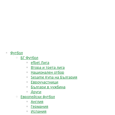
Футбол
БГ Футбол
efbet Лига
Втора и трета лига
Национален отбор
Sesame Купа на България
Евроучастници
Българи в чужбина
Други
Европейски футбол
Англия
Германия
Испания