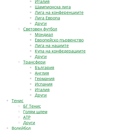
Италия
Шампионска лига
Лига на конференциите
Лига Европа
Други
Световен футбол
Мондиал
Европейско първенство
Лига на нациите
Купа на конфедерациите
Други
Трансфери
България
Англия
Германия
Испания
Италия
Други
Тенис
БГ Тенис
Голям шлем
АТР
Други
Волейбол