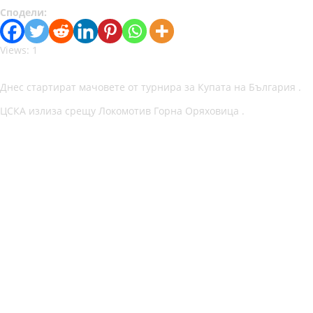
Сподели:
Views: 1
Днес стартират мачовете от турнира за Купата на България .
ЦСКА излиза срещу Локомотив Горна Оряховица .