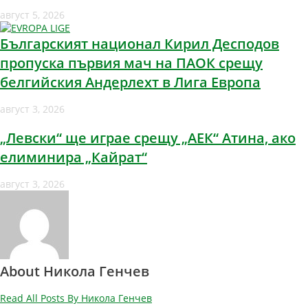
август 5, 2026
Българският национал Кирил Десподов
пропуска първия мач на ПАОК срещу
белгийския Андерлехт в Лига Европа
август 3, 2026
„Левски“ ще играе срещу „АЕК“ Атина, ако
елиминира „Кайрат“
август 3, 2026
About Никола Генчев
Read All Posts By Никола Генчев