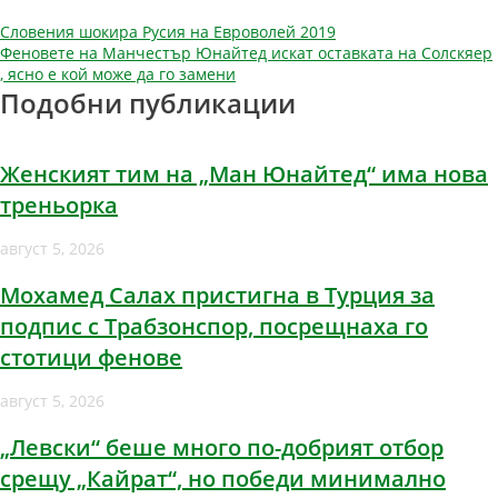
Навигация
Словения шокира Русия на Евроволей 2019
Феновете на Манчестър Юнайтед искат оставката на Солскяер
, ясно е кой може да го замени
Подобни публикации
Женският тим на „Ман Юнайтед“ има нова
треньорка
август 5, 2026
Мохамед Салах пристигна в Турция за
подпис с Трабзонспор, посрещнаха го
стотици фенове
август 5, 2026
„Левски“ беше много по-добрият отбор
срещу „Кайрат“, но победи минимално