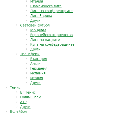
Италия
Шампионска лига
Лига на конференциите
Лига Европа
Други
Световен футбол
Мондиал
Европейско първенство
Лига на нациите
Купа на конфедерациите
Други
Трансфери
България
Англия
Германия
Испания
Италия
Други
Тенис
БГ Тенис
Голям шлем
АТР
Други
Волейбол