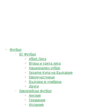
Футбол
БГ Футбол
efbet Лига
Втора и трета лига
Национален отбор
Sesame Купа на България
Евроучастници
Българи в чужбина
Други
Европейски футбол
Англия
Германия
Испания