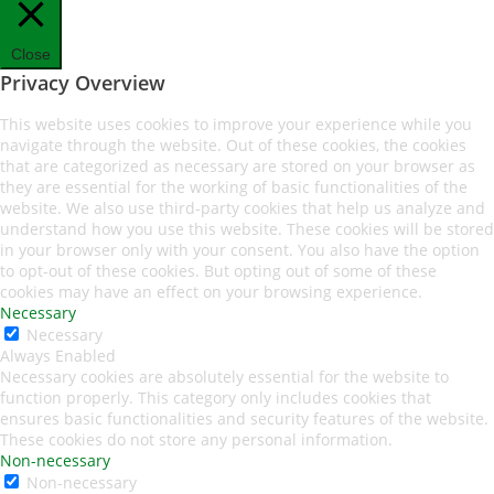
Close
Privacy Overview
This website uses cookies to improve your experience while you
navigate through the website. Out of these cookies, the cookies
that are categorized as necessary are stored on your browser as
they are essential for the working of basic functionalities of the
website. We also use third-party cookies that help us analyze and
understand how you use this website. These cookies will be stored
in your browser only with your consent. You also have the option
to opt-out of these cookies. But opting out of some of these
cookies may have an effect on your browsing experience.
Necessary
Necessary
Always Enabled
Necessary cookies are absolutely essential for the website to
function properly. This category only includes cookies that
ensures basic functionalities and security features of the website.
These cookies do not store any personal information.
Non-necessary
Non-necessary