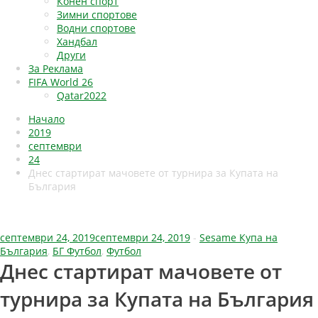
Конен спорт
Зимни спортове
Водни спортове
Хандбал
Други
За Реклама
FIFA World 26
Qatar2022
Начало
2019
септември
24
Днес стартират мачовете от турнира за Купата на
България
септември 24, 2019
септември 24, 2019
-
Sesame Купа на
България
,
БГ Футбол
,
Футбол
Днес стартират мачовете от
турнира за Купата на България