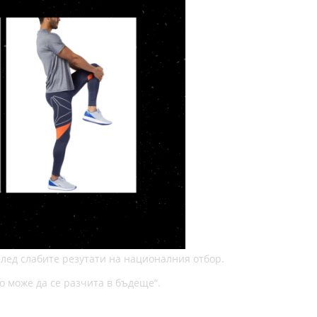
лед слабите резутати на националния отбор.
о може да се разчита в бъдеще“.