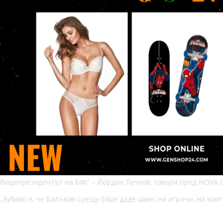
Вицепрезидентът на БФС – Йордан Лечков, говори пред NOVA с
„Хубаво е, че Балъков срещу Ейре даде шанс на играчи, на коит