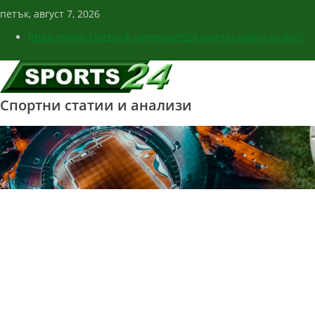
петък, август 7, 2026
https://www.facebook.com/sports24.sportni.statii.i.analizi/
Спортни статии и анализи