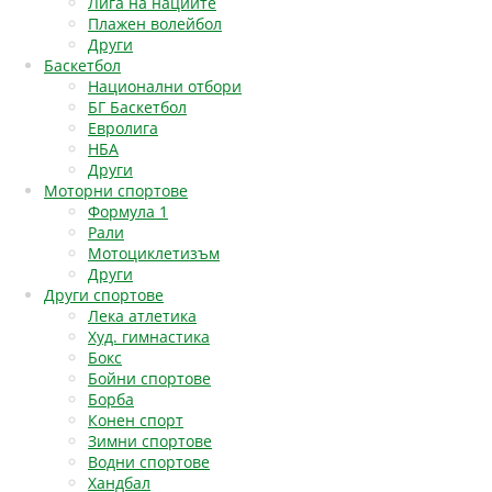
Лига на нациите
Плажен волейбол
Други
Баскетбол
Национални отбори
БГ Баскетбол
Евролига
НБА
Други
Моторни спортове
Формула 1
Рали
Мотоциклетизъм
Други
Други спортове
Лека атлетика
Худ. гимнастика
Бокс
Бойни спортове
Борба
Конен спорт
Зимни спортове
Водни спортове
Хандбал