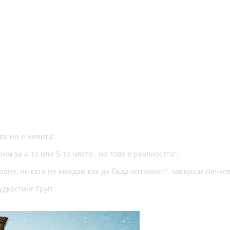
а ни е нивото“.
им за 4-то или 5-то място , но това е реалността“.
ране, но сега не виждам как да бъда оптимист“, завърши Лечко
удкастинг Груп