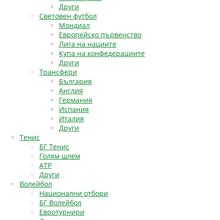
Други
Световен футбол
Мондиал
Европейско първенство
Лига на нациите
Купа на конфедерациите
Други
Трансфери
България
Англия
Германия
Испания
Италия
Други
Тенис
БГ Тенис
Голям шлем
АТР
Други
Волейбол
Национални отбори
БГ Волейбол
Евротурнири