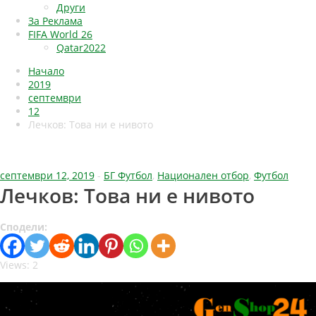
Други
За Реклама
FIFA World 26
Qatar2022
Начало
2019
септември
12
Лечков: Това ни е нивото
септември 12, 2019
-
БГ Футбол
,
Национален отбор
,
Футбол
Лечков: Това ни е нивото
Сподели:
Views: 2