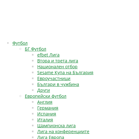
Футбол
БГ Футбол
efbet Лига
Втора и трета лига
Национален отбор
Sesame Купа на България
Евроучастници
Българи в чужбина
Други
Европейски футбол
Англия
Германия
Испания
Италия
Шампионска лига
Лига на конференциите
Лига Европа