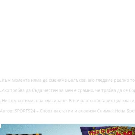
„Към момента няма да сменяме Балъков, ако гледаме реално тов
„Ако трябва да бъда честен за мен е срамно, че трябва да се бор
„Не съм оптимист за класиране. В началото поставих цял класи
Автор: SPORTS24 – Спортни статии и анализи Снимка: Нова Бро