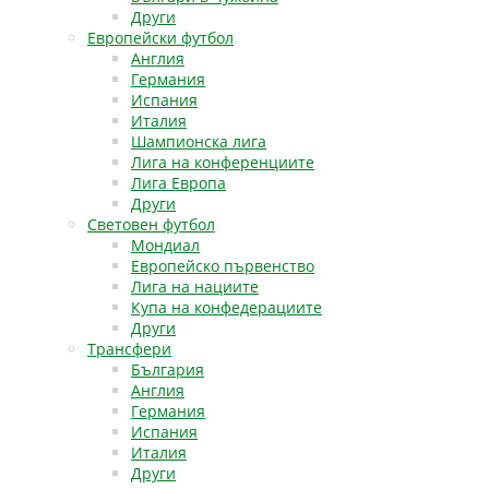
Други
Европейски футбол
Англия
Германия
Испания
Италия
Шампионска лига
Лига на конференциите
Лига Европа
Други
Световен футбол
Мондиал
Европейско първенство
Лига на нациите
Купа на конфедерациите
Други
Трансфери
България
Англия
Германия
Испания
Италия
Други