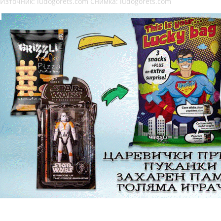
Източник: ludogorets.com Снимка: ludogorets.com