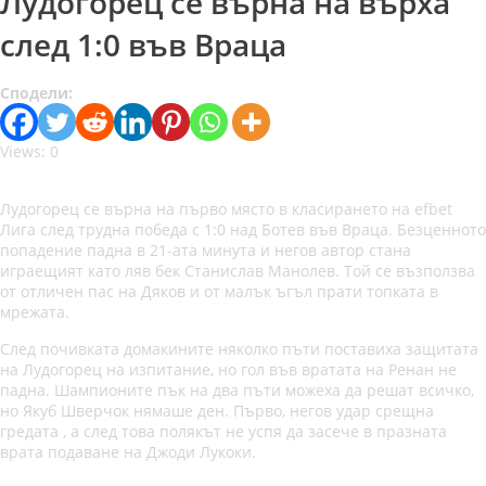
Лудогорец се върна на върха
след 1:0 във Враца
Сподели:
Views: 0
Лудогорец се върна на първо място в класирането на efbet
Лига след трудна победа с 1:0 над Ботев във Враца. Безценното
попадение падна в 21-ата минута и негов автор стана
играещият като ляв бек Станислав Манолев. Той се възползва
от отличен пас на Дяков и от малък ъгъл прати топката в
мрежата.
След почивката домакините няколко пъти поставиха защитата
на Лудогорец на изпитание, но гол във вратата на Ренан не
падна. Шампионите пък на два пъти можеха да решат всичко,
но Якуб Шверчок нямаше ден. Първо, негов удар срещна
гредата , а след това полякът не успя да засече в празната
врата подаване на Джоди Лукоки.