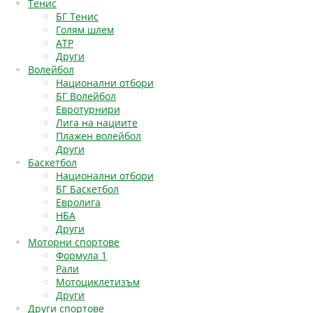
Тенис
БГ Тенис
Голям шлем
АТР
Други
Волейбол
Национални отбори
БГ Волейбол
Евротурнири
Лига на нациите
Плажен волейбол
Други
Баскетбол
Национални отбори
БГ Баскетбол
Евролига
НБА
Други
Моторни спортове
Формула 1
Рали
Мотоциклетизъм
Други
Други спортове