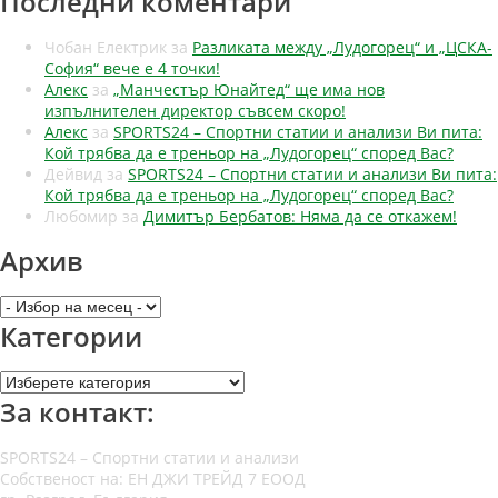
Последни коментари
Чобан Електрик
за
Разликата между „Лудогорец“ и „ЦСКА-
София“ вече е 4 точки!
Алекс
за
„Манчестър Юнайтед“ ще има нов
изпълнителен директор съвсем скоро!
Алекс
за
SPORTS24 – Спортни статии и анализи Ви пита:
Кой трябва да е треньор на „Лудогорец“ според Вас?
Дейвид
за
SPORTS24 – Спортни статии и анализи Ви пита:
Кой трябва да е треньор на „Лудогорец“ според Вас?
Любомир
за
Димитър Бербатов: Няма да се откажем!
Архив
Архив
Категории
Категории
За контакт:
SPORTS24 – Спортни статии и анализи
Собственост на: ЕН ДЖИ ТРЕЙД 7 ЕООД