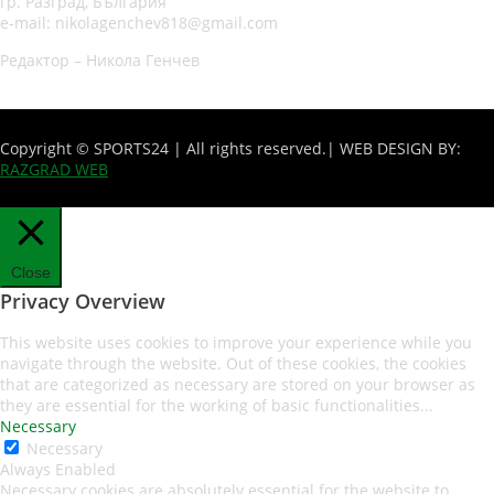
гр. Разград, България
e-mail: nikolagenchev818@gmail.com
Редактор – Никола Генчев
Copyright © SPORTS24 | All rights reserved.
| WEB DESIGN BY:
RAZGRAD WEB
Close
Privacy Overview
This website uses cookies to improve your experience while you
navigate through the website. Out of these cookies, the cookies
that are categorized as necessary are stored on your browser as
they are essential for the working of basic functionalities
...
Necessary
Necessary
Always Enabled
Necessary cookies are absolutely essential for the website to