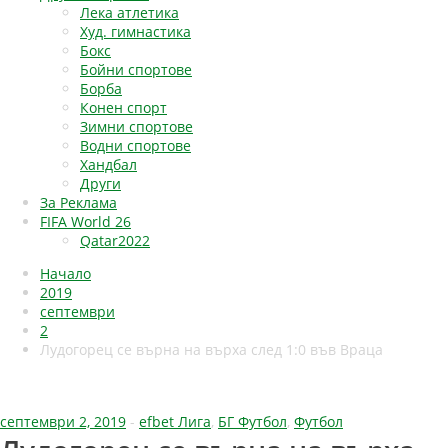
Лека атлетика
Худ. гимнастика
Бокс
Бойни спортове
Борба
Конен спорт
Зимни спортове
Водни спортове
Хандбал
Други
За Реклама
FIFA World 26
Qatar2022
Начало
2019
септември
2
Лудогорец се върна на върха след 1:0 във Враца
септември 2, 2019
-
efbet Лига
,
БГ Футбол
,
Футбол