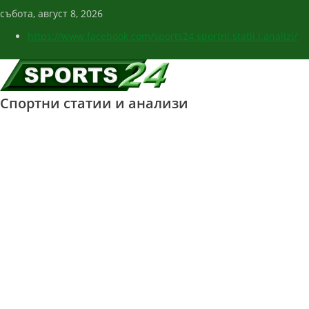
събота, август 8, 2026
https://www.facebook.com/sports24.sportni.statii.i.analizi/
Спортни статии и анализи