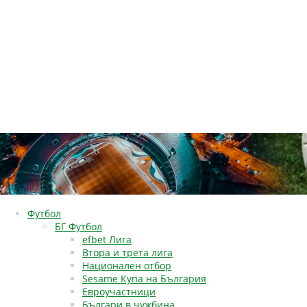
Футбол
БГ Футбол
efbet Лига
Втора и трета лига
Национален отбор
Sesame Купа на България
Евроучастници
Българи в чужбина