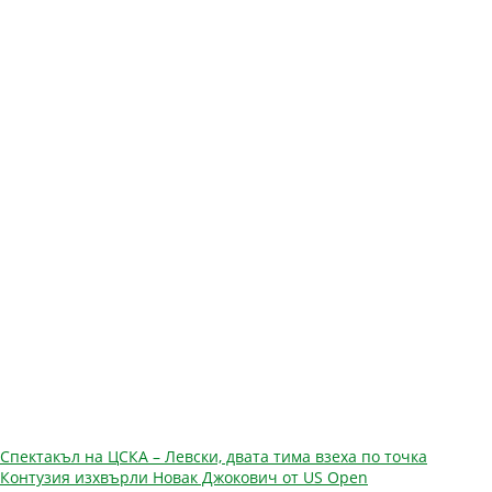
Навигация
Спектакъл на ЦСКА – Левски, двата тима взеха по точка
Контузия изхвърли Новак Джокович от US Open