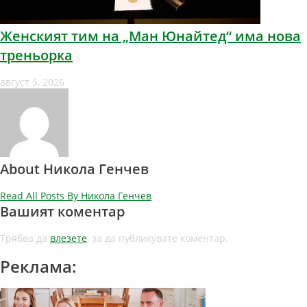
Женският тим на „Ман Юнайтед“ има нова
треньорка
август 5, 2026
About Никола Генчев
Read All Posts By Никола Генчев
Вашият коментар
Трябва да
влезете
, за да публикувате коментар.
Реклама: