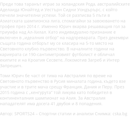
Преди това таранът играе за холандския Рода, австралийските
Аделаида Юнайтед и Уестърн Сидни Уондърърс, с който
печели значителни успехи. Той се разписва 5 пъти в
Азиатската шампионска лига, спомагайки за завоюването на
трофея през 2014 г. Именно Юрич вкарва решаващия гол за
триумфа над Ал-Хилал. Като индивидуално признание е
включен в „идеалния отбор“ на надпреварата. През декември
същата година отборът му се класира на 5-то място на
Световното клубно първенство. В началните години на
кариерата си 190-сантиметровият футболист е обличал
екипите и на Кроатия Сесвете, Локомотив Загреб и Интер
Запрешич.
Томи Юрич бе част от тима на Австралия по време на
Световното първенство в Русия миналата година, където взе
участие и в трите мача срещу Франция, Дания и Перу. През
2015 година с „кенгурута“ той ликува като победител в
континенталния шампионат на Азия. За Австралия
нападателят има досега 41 двубоя и 8 попадения.
Автор: SPORTS24 – Спортни статии и анализи Снимка: cska.bg