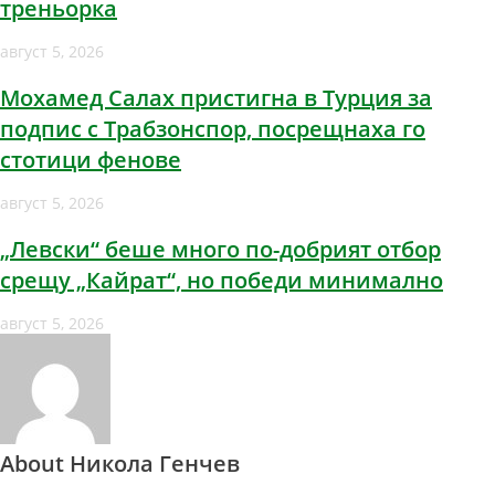
треньорка
август 5, 2026
Мохамед Салах пристигна в Турция за
подпис с Трабзонспор, посрещнаха го
стотици фенове
август 5, 2026
„Левски“ беше много по-добрият отбор
срещу „Кайрат“, но победи минимално
август 5, 2026
About Никола Генчев