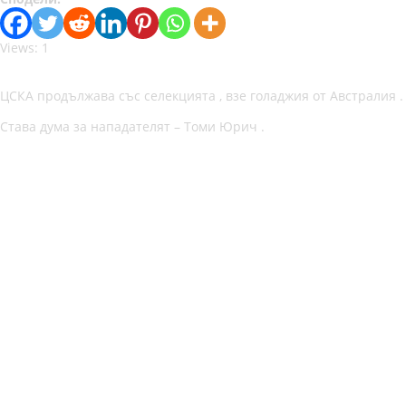
Views: 1
ЦСКА продължава със селекцията , взе голаджия от Австралия .
Става дума за нападателят – Томи Юрич .