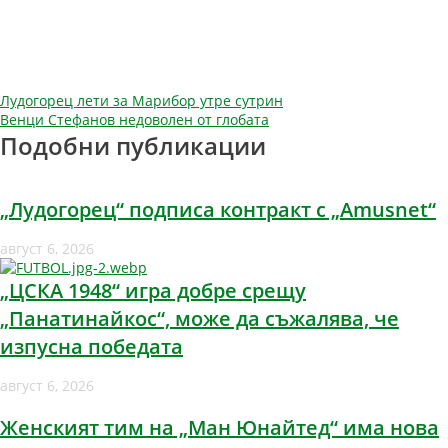
Навигация
Лудогорец лети за Марибор утре сутрин
Венци Стефанов недоволен от глобата
Подобни публикации
„Лудогорец“ подписа контракт с „Amusnet“
август 6, 2026
„ЦСКА 1948“ игра добре срещу
„Панатинайкос“, може да съжалява, че
изпусна победата
август 6, 2026
Женският тим на „Ман Юнайтед“ има нова