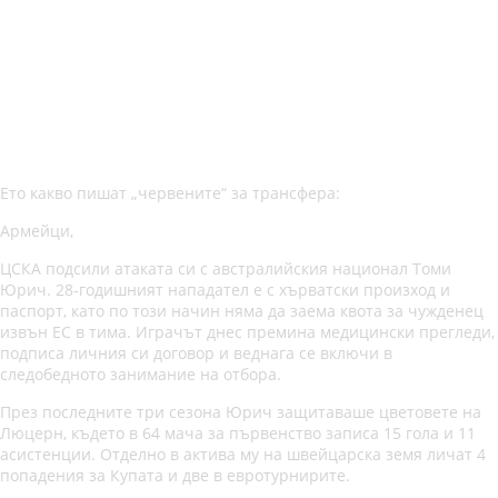
Ето какво пишат „червените“ за трансфера:
Армейци,
ЦСКА подсили атаката си с австралийския национал Томи
Юрич. 28-годишният нападател е с хърватски произход и
паспорт, като по този начин няма да заема квота за чужденец
извън ЕС в тима. Играчът днес премина медицински прегледи,
подписа личния си договор и веднага се включи в
следобедното занимание на отбора.
През последните три сезона Юрич защитаваше цветовете на
Люцерн, където в 64 мача за първенство записа 15 гола и 11
асистенции. Отделно в актива му на швейцарска земя личат 4
попадения за Купата и две в евротурнирите.