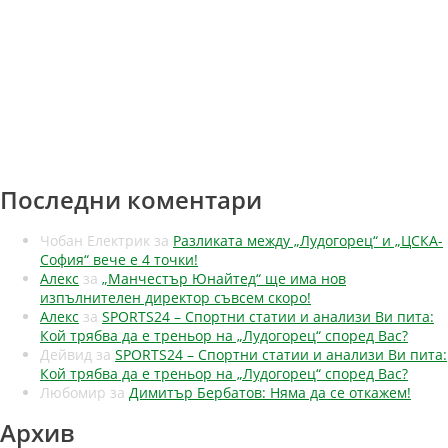
Последни коментари
Чобан Електрик
за
Разликата между „Лудогорец“ и „ЦСКА-
София“ вече е 4 точки!
Алекс
за
„Манчестър Юнайтед“ ще има нов
изпълнителен директор съвсем скоро!
Алекс
за
SPORTS24 – Спортни статии и анализи Ви пита:
Кой трябва да е треньор на „Лудогорец“ според Вас?
Дейвид
за
SPORTS24 – Спортни статии и анализи Ви пита:
Кой трябва да е треньор на „Лудогорец“ според Вас?
Любомир
за
Димитър Бербатов: Няма да се откажем!
Архив