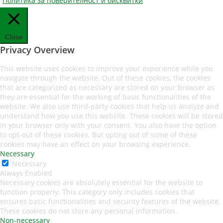
Политика за поверителност и бисквитки
Close
Privacy Overview
This website uses cookies to improve your experience while you
navigate through the website. Out of these cookies, the cookies
that are categorized as necessary are stored on your browser as
they are essential for the working of basic functionalities of the
website. We also use third-party cookies that help us analyze and
understand how you use this website. These cookies will be stored
in your browser only with your consent. You also have the option
to opt-out of these cookies. But opting out of some of these
cookies may have an effect on your browsing experience.
Necessary
Necessary
Always Enabled
Necessary cookies are absolutely essential for the website to
function properly. This category only includes cookies that
ensures basic functionalities and security features of the website.
These cookies do not store any personal information.
Non-necessary