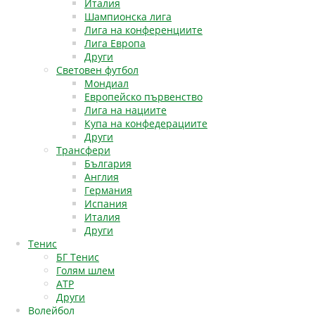
Италия
Шампионска лига
Лига на конференциите
Лига Европа
Други
Световен футбол
Мондиал
Европейско първенство
Лига на нациите
Купа на конфедерациите
Други
Трансфери
България
Англия
Германия
Испания
Италия
Други
Тенис
БГ Тенис
Голям шлем
АТР
Други
Волейбол