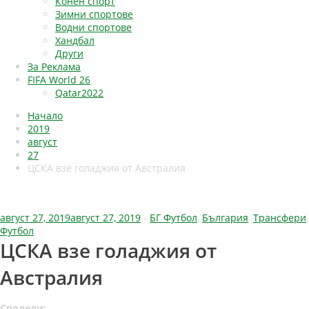
Конен спорт
Зимни спортове
Водни спортове
Хандбал
Други
За Реклама
FIFA World 26
Qatar2022
Начало
2019
август
27
ЦСКА взе голаджия от Австралия
август 27, 2019
август 27, 2019
-
БГ Футбол
,
България
,
Трансфери
,
Футбол
ЦСКА взе голаджия от
Австралия
Сподели: