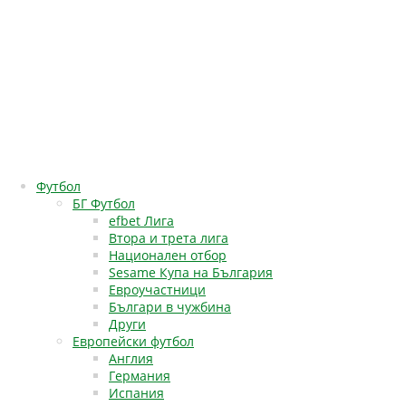
Футбол
БГ Футбол
efbet Лига
Втора и трета лига
Национален отбор
Sesame Купа на България
Евроучастници
Българи в чужбина
Други
Европейски футбол
Англия
Германия
Испания