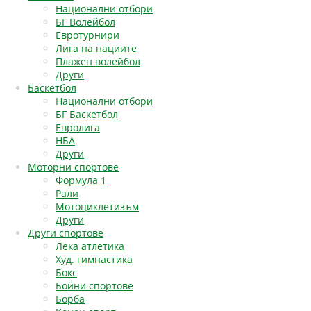
Национални отбори
БГ Волейбол
Евротурнири
Лига на нациите
Плажен волейбол
Други
Баскетбол
Национални отбори
БГ Баскетбол
Евролига
НБА
Други
Моторни спортове
Формула 1
Рали
Мотоциклетизъм
Други
Други спортове
Лека атлетика
Худ. гимнастика
Бокс
Бойни спортове
Борба