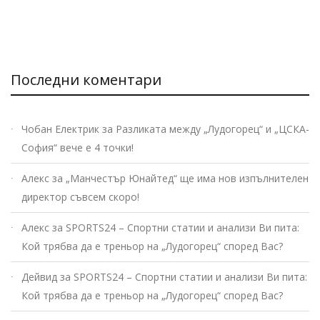
Последни коментари
Чобан Електрик
за
Разликата между „Лудогорец“ и „ЦСКА-
София“ вече е 4 точки!
Алекс
за
„Манчестър Юнайтед“ ще има нов изпълнителен
директор съвсем скоро!
Алекс
за
SPORTS24 – Спортни статии и анализи Ви пита:
Кой трябва да е треньор на „Лудогорец“ според Вас?
Дейвид
за
SPORTS24 – Спортни статии и анализи Ви пита:
Кой трябва да е треньор на „Лудогорец“ според Вас?