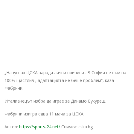
„Напуснах ЦСКА заради лични причини . В София не съм на
100% щастлив , адаптацията не беше проблем“, каза
Фабрини.
Италианецът избра да играе за Динамо Букурещ.
Фабрини изигра едва 11 мача за ЦСКА.
Автор:
https://sports-24.net/
Снимка: cska.bg