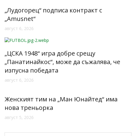
„Лудогорец“ подписа контракт с
„Amusnet“
август 6, 2026
„ЦСКА 1948“ игра добре срещу
„Панатинайкос“, може да съжалява, че
изпусна победата
август 6, 2026
Женският тим на „Ман Юнайтед“ има
нова треньорка
август 5, 2026