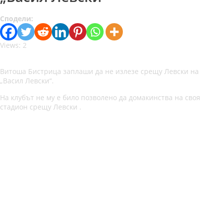
Сподели:
Views: 2
Витоша Бистрица заплаши да не излезе срещу Левски на
„Васил Левски“.
На клубът не му е било позволено да домакинства на своя
стадион срещу Левски .