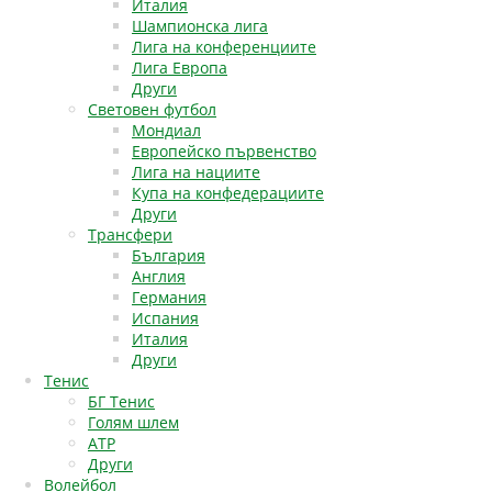
Италия
Шампионска лига
Лига на конференциите
Лига Европа
Други
Световен футбол
Мондиал
Европейско първенство
Лига на нациите
Купа на конфедерациите
Други
Трансфери
България
Англия
Германия
Испания
Италия
Други
Тенис
БГ Тенис
Голям шлем
АТР
Други
Волейбол