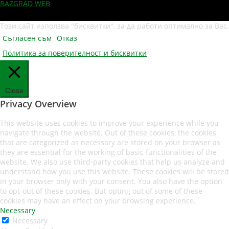
RAZGRAD WEB
Този сайт използва "бисквитки", за да работи оптимално за Вас.
Съгласен съм
Отказ
Политика за поверителност и бисквитки
Close
Privacy Overview
This website uses cookies to improve your experience while you
navigate through the website. Out of these cookies, the cookies
that are categorized as necessary are stored on your browser as
they are essential for the working of basic functionalities of the
website. We also use third-party cookies that help us analyze and
understand how you use this website. These cookies will be stored
in your browser only with your consent. You also have the option
to opt-out of these cookies. But opting out of some of these
cookies may have an effect on your browsing experience.
Necessary
Necessary