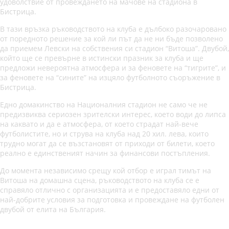
удоволствие от провеждането на мачове на стадиона в
Бистрица.
В тази връзка ръководството на клуба е дълбоко разочаровано
от поредното решение за кой ли път да не ни бъде позволено
да приемем Левски на собствения си стадион “Витоша”. Двубой,
който ще се превърне в истински празник за клуба и ще
предложи невероятна атмосфера и за феновете на “тигрите”, и
за феновете на “сините” на изцяло футболното съоръжение в
Бистрица.
Едно домакинство на Националния стадион не само че не
предизвиква сериозен зрителски интерес, което води до липса
на каквато и да е атмосфера, от което страдат най-вече
футболистите, но и струва на клуба над 20 хил. лева, които
трудно могат да се възстановят от приходи от билети, което
реално е единственият начин за финансови постъпления.
До момента независимо срещу кой отбор е играл тимът на
Витоша на домашна сцена, ръководството на клуба се е
справяло отлично с организацията и е предоставяло едни от
най-добрите условия за подготовка и провеждане на футболен
двубой от елита на България.