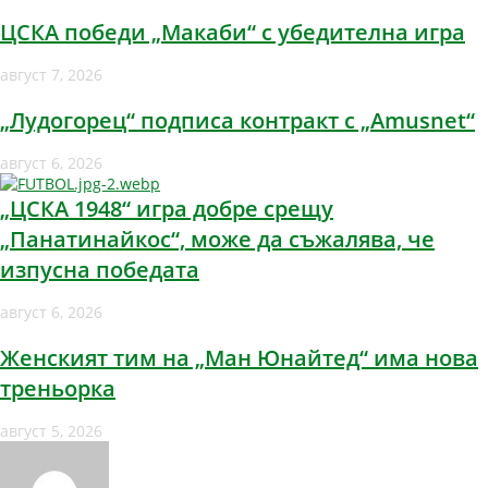
ЦСКА победи „Макаби“ с убедителна игра
август 7, 2026
„Лудогорец“ подписа контракт с „Amusnet“
август 6, 2026
„ЦСКА 1948“ игра добре срещу
„Панатинайкос“, може да съжалява, че
изпусна победата
август 6, 2026
Женският тим на „Ман Юнайтед“ има нова
треньорка
август 5, 2026