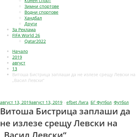
Конен спорт
Зимни спортове
Водни спортове
Хандбал
Други
За Реклама
FIFA World 26
Qatar2022
Начало
2019
август
13
Витоша Бистрица заплаши да не излезе срещу Левски на
„Васил Левски“
август 13, 2019
август 13, 2019
-
efbet Лига
,
БГ Футбол
,
Футбол
Витоша Бистрица заплаши да
не излезе срещу Левски на
„Васил Левски“