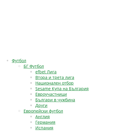
Футбол
БГ Футбол
efbet Лига
Втора и трета лига
Национален отбор
Sesame Купа на България
Евроучастници
Българи в чужбина
Други
Европейски футбол
Англия
Германия
Испания