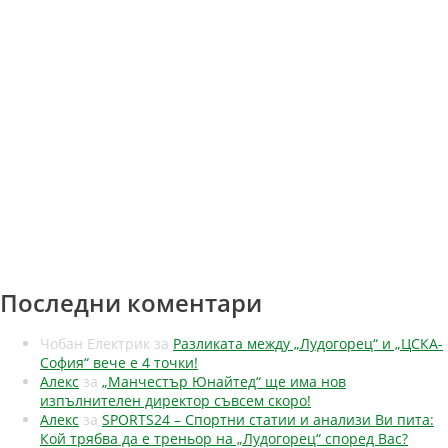
Последни коментари
Чобан Електрик
за
Разликата между „Лудогорец“ и „ЦСКА-
София“ вече е 4 точки!
Алекс
за
„Манчестър Юнайтед“ ще има нов
изпълнителен директор съвсем скоро!
Алекс
за
SPORTS24 – Спортни статии и анализи Ви пита:
Кой трябва да е треньор на „Лудогорец“ според Вас?