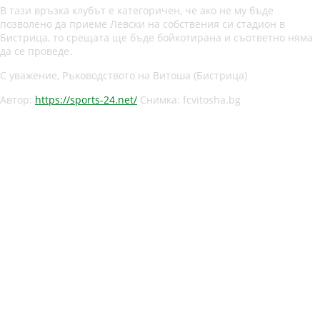
В тази връзка клубът е категоричен, че ако не му бъде
позволено да приеме Левски на собствения си стадион в
Бистрица, то срещата ще бъде бойкотирана и съответно няма
да се проведе.
С уважение, Ръководството на Витоша (Бистрица)
Автор:
https://sports-24.net/
Снимка: fcvitosha.bg