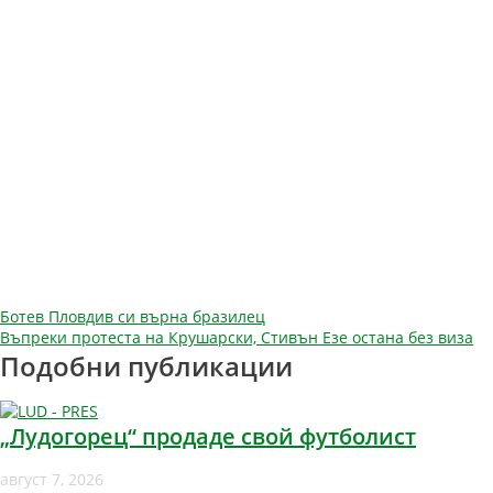
Навигация
Ботев Пловдив си върна бразилец
Въпреки протеста на Крушарски, Стивън Езе остана без виза
Подобни публикации
„Лудогорец“ продаде свой футболист
август 7, 2026