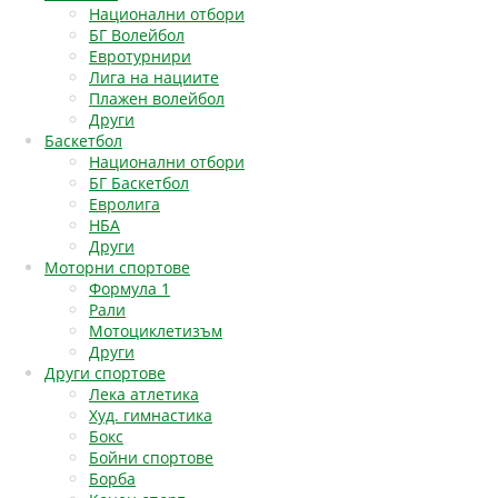
Национални отбори
БГ Волейбол
Евротурнири
Лига на нациите
Плажен волейбол
Други
Баскетбол
Национални отбори
БГ Баскетбол
Евролига
НБА
Други
Моторни спортове
Формула 1
Рали
Мотоциклетизъм
Други
Други спортове
Лека атлетика
Худ. гимнастика
Бокс
Бойни спортове
Борба