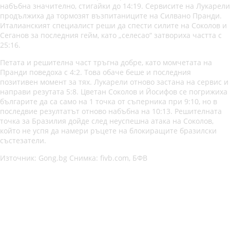
набъбна значително, стигайки до 14:19. Сервисите на Лукарели
продължиха да тормозят възпитаниците на Силвано Пранди.
Италианският специалист реши да спести силите на Соколов и
Сеганов за последния гейм, като „селесао“ затвориха частта с
25:16.
Петата и решителна част тръгна добре, като момчетата на
Пранди поведоха с 4:2. Това обаче беше и последния
позитивен момент за тях. Лукарели отново застана на сервис и
направи резутата 5:8. Цветан Соколов и Йосифов се погрижиха
българите да са само на 1 точка от съперника при 9:10, но в
последвие резултатът отново набъбна на 10:13. Решителната
точка за Бразилия дойде след неуспешна атака на Соколов,
който не успя да намери ръцете на блокиращите бразилски
състезатели.
Източник: Gong.bg Снимка: fivb.com, БФВ