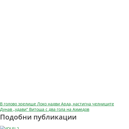
Навигация
В голово зрелище Локо надви Арда, настигна челниците
Дунав „удави“ Витоша с два гола на Ахмедов
Подобни публикации