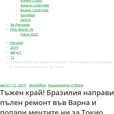
Конен спорт
Зимни спортове
Водни спортове
Хандбал
Други
За Реклама
FIFA World 26
Qatar2022
Начало
2019
август
12
Тъжен край! Бразилия направи пълен ремонт във Варна
и попари мечтите ни за Токио
август 12, 2019
-
Волейбол
,
Национални отбори
Тъжен край! Бразилия направи
пълен ремонт във Варна и
попари мечтите ни за Токио