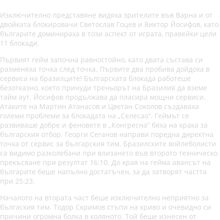
Изключително представяне видяха зрителите във Варна и от
двойката блокировачи Светослав Гоцев и Виктор Йосифов, като
българите доминираха в този аспект от играта, правейки цели
11 блокади.
Първият гейм започна равностойно, като двата състава си
разменяха точка след точка. Първите два пробива дойдоха в
сервиса на бразилците! Българската блокада работеше
безотказно, което принуди треньорът на Бразилия да вземе
тайм аут. Йосифов продължава да пласира мощни сервиси.
Атаките на Мартин Атанасов и Цветан Соколов създаваха
големи проблеми за блокадата на „Селесао“. Геймът се
развиваше добре и феновете в „Конгресна“ бяха на крака за
българския отбор. Георги Сеганов направи поредна директна
точка от сервис за българския тим. Бразилските войлеболисти
са видимо разколебани при влизането във второто техническо
прекъсване при резултат 16:10. До края на гейма авансът на
българите беше напълно достатъчен, за да затворят частта
при 25:23.
Началото на втората част беше изключително неприятно за
бългаския тим. Тодор Скримов стъпи на криво и очевидно си
причини огромна болка в коляното. Той беше изнесен от