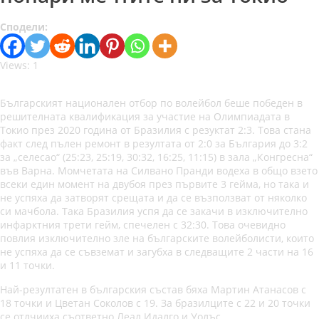
Сподели:
Views: 1
Българският национален отбор по волейбол беше победен в
решителната квалификация за участие на Олимпиадата в
Токио през 2020 година от Бразилия с резуктат 2:3. Това стана
факт след пълен ремонт в резултата от 2:0 за България до 3:2
за „селесао“ (25:23, 25:19, 30:32, 16:25, 11:15) в зала „Конгресна“
във Варна. Момчетата на Силвано Пранди водеха в общо взето
всеки един момент на двубоя през първите 3 гейма, но така и
не успяха да затворят срещата и да се възползват от няколко
си мачбола. Така Бразилия успя да се закачи в изключително
инфарктния трети гейм, спечелен с 32:30. Това очевидно
повлия изключително зле на българските волейболисти, които
не успяха да се съвземат и загубха в следващите 2 части на 16
и 11 точки.
Най-резултатен в българския състав бяха Мартин Атанасов с
18 точки и Цветан Соколов с 19. За бразилците с 22 и 20 точки
се отлчииха съответно Леал Идалго и Уолъс.