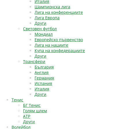
Италия
Шампионска лига
Лига на конференциите
Лига Европа
Други
Световен футбол
Мондиал
Европейско първенство
Лига на нациите
Купа на конфедерациите
Други
Трансфери
България
Англия
Германия
Испания
Италия
Други
Тенис
БГ Тенис
Голям шлем
АТР
Други
Волейбол