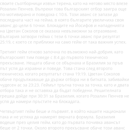
своите съотборници извън терена, като на негово място влезе
Розалин Пенчев. Въпреки това българският отбор заигра още
по-мотивирано и поведоха с 10:6. Този аванс се запази до
последната част на гейма, в която българите увеличиха своя
аванс до цели 6 точки. Блокадите на Йосифов и нападенията
на Цветан Соколов се оказаха невъзможни за отразяване.
България затвори гейма с тези 6 точки аванс при резултат
25:19, с което се приближи на само гейм от така важния успех.
Третият гейм отново започна по възможно най-добрия, като
българският тим поведе с 8:4 до първото техническо
прекъсване. Нещата обаче се обърнаха и Бразилия за пръв
път успя да изравни и поведе. Това стана след второто
техническо, когато резултатът стана 19:19. Цветан Соколов
обаче продължаваше да държи отбора ни в битката, забивайки
чудесен ас за 23:23. Геймът тръгна точка за точка, като и двата
отбора така и не оставяха да бъдат победени. Решителната
грешка дойде при 30:31 за Бразилия, когато Розалин Пенчев не
успя да намери пръстите на блокадата.
Четвъртият гейм беше и първият, в който нашите национали
така и не успяха да намерят вярната формула. Бразилия
водеше през целия гейм, като до първата почивка авансът
беше от 2 точки. Около второто прекъсване обаче този аванс