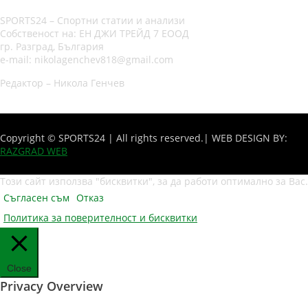
SPORTS24 – Спортни статии и анализи
Собственост на: ЕН ДЖИ ТРЕЙД 7 ЕООД
гр. Разград, България
e-mail: nikolagenchev818@gmail.com
Редактор – Никола Генчев
Copyright © SPORTS24 | All rights reserved.
| WEB DESIGN BY:
RAZGRAD WEB
Този сайт използва "бисквитки", за да работи оптимално за Вас.
Съгласен съм
Отказ
Политика за поверителност и бисквитки
Close
Privacy Overview