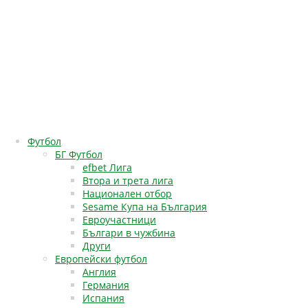
Футбол
БГ Футбол
efbet Лига
Втора и трета лига
Национален отбор
Sesame Купа на България
Евроучастници
Българи в чужбина
Други
Европейски футбол
Англия
Германия
Испания