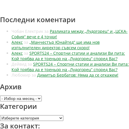
Последни коментари
Чобан Електрик
за
Разликата между „Лудогорец“ и „ЦСКА-
София“ вече е 4 точки!
Алекс
за
„Манчестър Юнайтед“ ще има нов
изпълнителен директор съвсем скоро!
Алекс
за
SPORTS24 – Спортни статии и анализи Ви пита:
Кой трябва да е треньор на „Лудогорец“ според Вас?
Дейвид
за
SPORTS24 – Спортни статии и анализи Ви пита:
Кой трябва да е треньор на „Лудогорец“ според Вас?
Любомир
за
Димитър Бербатов: Няма да се откажем!
Архив
Архив
Категории
Категории
За контакт: