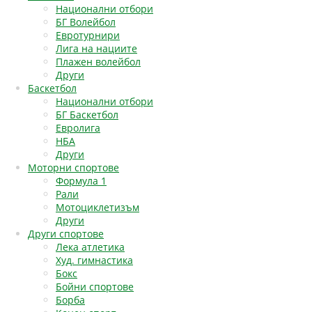
Национални отбори
БГ Волейбол
Евротурнири
Лига на нациите
Плажен волейбол
Други
Баскетбол
Национални отбори
БГ Баскетбол
Евролига
НБА
Други
Моторни спортове
Формула 1
Рали
Мотоциклетизъм
Други
Други спортове
Лека атлетика
Худ. гимнастика
Бокс
Бойни спортове
Борба