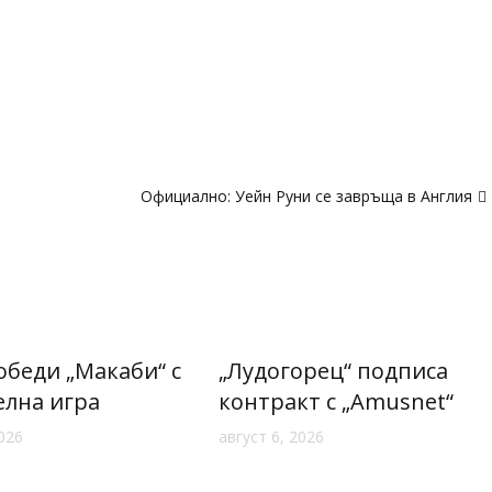
Официално: Уейн Руни се завръща в Англия
обеди „Макаби“ с
„Лудогорец“ подписа
елна игра
контракт с „Amusnet“
2026
август 6, 2026