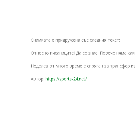
Снимката е придружена със следния текст:
Относно писаниците! Да се знае! Повече няма какв
Неделев от много време е спряган за трансфер къ
Автор:
https://sports-24.net/