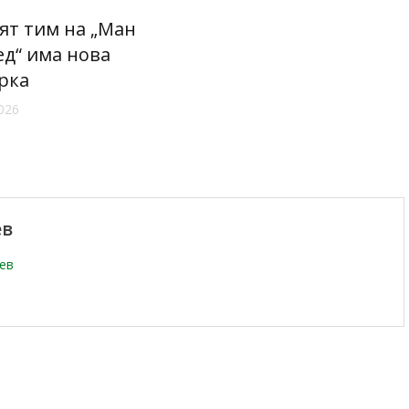
ят тим на „Ман
д“ има нова
рка
2026
ев
чев