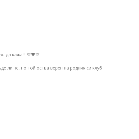
о да кажа!!! 💛🖤💛
де ли не, но той оства верен на родния си клуб