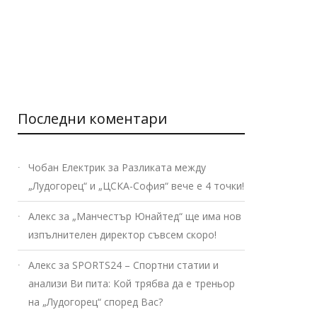
Последни коментари
Чобан Електрик
за
Разликата между
„Лудогорец“ и „ЦСКА-София“ вече е 4 точки!
Алекс
за
„Манчестър Юнайтед“ ще има нов
изпълнителен директор съвсем скоро!
Алекс
за
SPORTS24 – Спортни статии и
анализи Ви пита: Кой трябва да е треньор
на „Лудогорец“ според Вас?