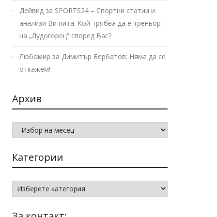
Дейвид
за
SPORTS24 – Спортни статии и
анализи Ви пита: Кой трябва да е треньор
на „Лудогорец“ според Вас?
Любомир
за
Димитър Бербатов: Няма да се
откажем!
Архив
Архив
Категории
Категории
За контакт: