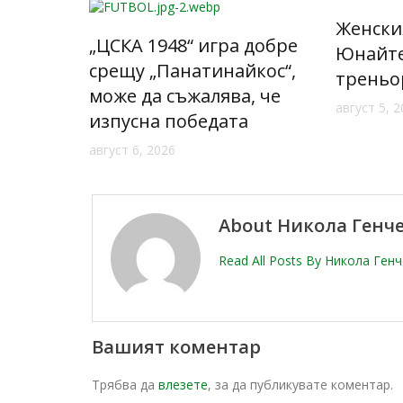
Женски
„ЦСКА 1948“ игра добре
Юнайте
срещу „Панатинайкос“,
треньо
може да съжалява, че
август 5, 
изпусна победата
август 6, 2026
About Никола Генч
Read All Posts By Никола Ген
Вашият коментар
Трябва да
влезете
, за да публикувате коментар.