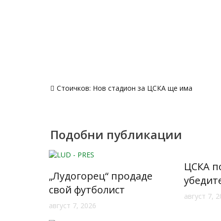
Навигация
Стоичков: Нов стадион за ЦСКА ще има
Подобни публикации
ЦСКА п
„Лудогорец“ продаде
убедит
свой футболист
август 7, 
август 7, 2026