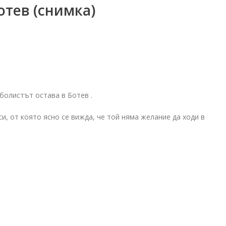
отев (снимка)
болистът остава в Ботев .
и, от която ясно се вижда, че той няма желание да ходи в