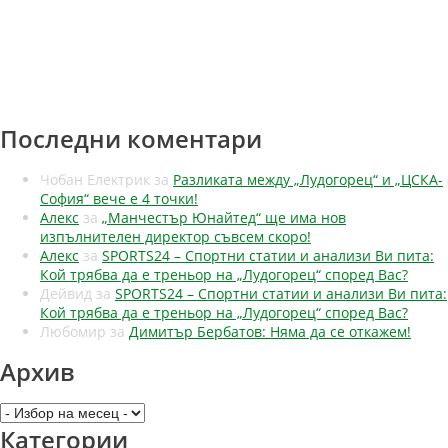
Последни коментари
Чобан Електрик
за
Разликата между „Лудогорец“ и „ЦСКА-
София“ вече е 4 точки!
Алекс
за
„Манчестър Юнайтед“ ще има нов
изпълнителен директор съвсем скоро!
Алекс
за
SPORTS24 – Спортни статии и анализи Ви пита:
Кой трябва да е треньор на „Лудогорец“ според Вас?
Дейвид
за
SPORTS24 – Спортни статии и анализи Ви пита:
Кой трябва да е треньор на „Лудогорец“ според Вас?
Любомир
за
Димитър Бербатов: Няма да се откажем!
Архив
Архив
Категории