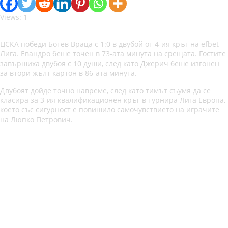
Views: 1
ЦСКА победи Ботев Враца с 1:0 в двубой от 4-ия кръг на efbet
Лига. Евандро беше точен в 73-ата минута на срещата. Гостите
завършиха двубоя с 10 души, след като Джерич беше изгонен
за втори жълт картон в 86-ата минута.
Двубоят дойде точно навреме, след като тимът съумя да се
класира за 3-ия квалификационен кръг в турнира Лига Европа,
което със сигурност е повишило самочувствието на играчите
на Люпко Петрович.