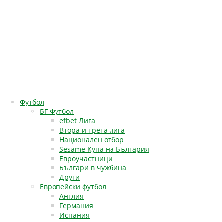
Футбол
БГ Футбол
efbet Лига
Втора и трета лига
Национален отбор
Sesame Купа на България
Евроучастници
Българи в чужбина
Други
Европейски футбол
Англия
Германия
Испания