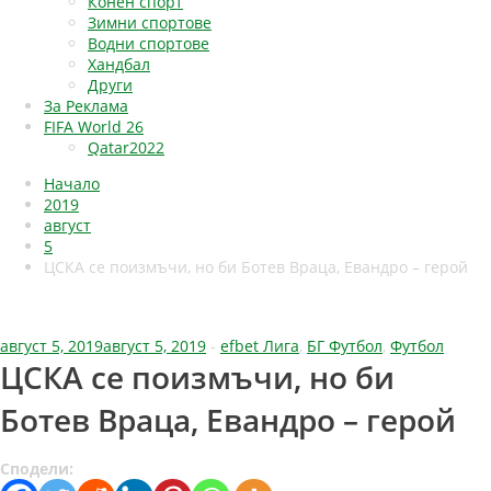
Конен спорт
Зимни спортове
Водни спортове
Хандбал
Други
За Реклама
FIFA World 26
Qatar2022
Начало
2019
август
5
ЦСКА се поизмъчи, но би Ботев Враца, Евандро – герой
август 5, 2019
август 5, 2019
-
efbet Лига
,
БГ Футбол
,
Футбол
ЦСКА се поизмъчи, но би
Ботев Враца, Евандро – герой
Сподели: