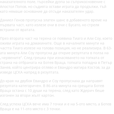
наказателното поле, търсейки дузпа за съприкосновение с
Апостол Попов, но съдията остави играта да продължи, тъй
като нямаше основание да отсъди наказателен удар.
Даниел Генов пропусна златен шанс в добавеното време на
първата част, като излезе очи в очи с Бусато, но стреля
встрани от вратата.
През втората част на терена се появиха Тиаго и Али Соу, което
оживи играта на домакините. Още в началните минути на
частта Тиаго излезе на голова позиция, но не реализира. В 63-
ата минута Али Соу пропусна да открие резултата в полза на
„червените“. След грешка при изнасяването на топката от
страна на отбраната на Ботев Враца, топката попадна в Петър
Занев, който центрира отляво и Евандро матира Костов, за да
изведе ЦСКА напред в резултата.
До края на двубоя Евандро и Соу пропуснаха да направят
резултата категоричен. В 86-ата минута на срещата Ботев
Враца остана с 10 души на терена, след като Ждерич беше
изгонен за втори жълт картон.
След успеха ЦСКА вече има 7 точки и е на 5-ото място, а Ботев
Враца е на 11-ото място с 3 точки.