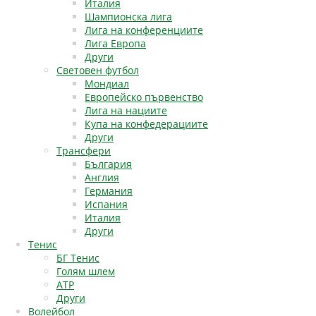
Италия
Шампионска лига
Лига на конференциите
Лига Европа
Други
Световен футбол
Мондиал
Европейско първенство
Лига на нациите
Купа на конфедерациите
Други
Трансфери
България
Англия
Германия
Испания
Италия
Други
Тенис
БГ Тенис
Голям шлем
АТР
Други
Волейбол