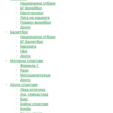
Национални отбори
БГ Волейбол
Евротурнири
Лига на нациите
Плажен волейбол
Други
Баскетбол
Национални отбори
БГ Баскетбол
Евролига
НБА
Други
Моторни спортове
Формула 1
Рали
Мотоциклетизъм
Други
Други спортове
Лека атлетика
Худ. гимнастика
Бокс
Бойни спортове
Борба