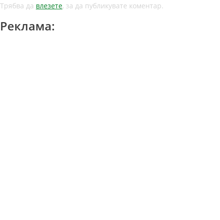
Трябва да
влезете
, за да публикувате коментар.
Реклама: