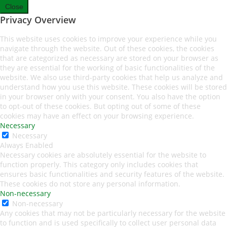
Close
Privacy Overview
This website uses cookies to improve your experience while you
navigate through the website. Out of these cookies, the cookies
that are categorized as necessary are stored on your browser as
they are essential for the working of basic functionalities of the
website. We also use third-party cookies that help us analyze and
understand how you use this website. These cookies will be stored
in your browser only with your consent. You also have the option
to opt-out of these cookies. But opting out of some of these
cookies may have an effect on your browsing experience.
Necessary
Necessary
Always Enabled
Necessary cookies are absolutely essential for the website to
function properly. This category only includes cookies that
ensures basic functionalities and security features of the website.
These cookies do not store any personal information.
Non-necessary
Non-necessary
Any cookies that may not be particularly necessary for the website
to function and is used specifically to collect user personal data