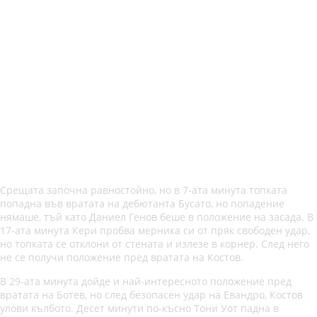
Срещата започна равностойно, но в 7-ата минута топката
попадна във вратата на дебютанта Бусато, но попадение
нямаше, тъй като Даниел Генов беше в положение на засада. В
17-ата минута Кери пробва мерника си от пряк свободен удар,
но топката се отклони от стената и излезе в корнер. След него
не се получи положение пред вратата на Костов.
В 29-ата минута дойде и най-интересното положение пред
вратата на Ботев, но след безопасен удар на Евандро, Костов
улови кълбото. Десет минути по-късно Тони Уот падна в