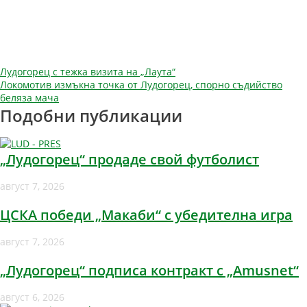
Навигация
Лудогорец с тежка визита на „Лаута“
Локомотив измъкна точка от Лудогорец, спорно съдийство
беляза мача
Подобни публикации
„Лудогорец“ продаде свой футболист
август 7, 2026
ЦСКА победи „Макаби“ с убедителна игра
август 7, 2026
„Лудогорец“ подписа контракт с „Amusnet“
август 6, 2026