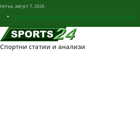
петък, август 7, 2026
https://www.facebook.com/sports24.sportni.statii.i.analizi/
Спортни статии и анализи