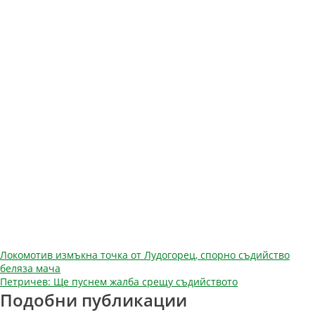
Навигация
Локомотив измъкна точка от Лудогорец, спорно съдийство
беляза мача
Петричев: Ще пуснем жалба срещу съдийството
Подобни публикации