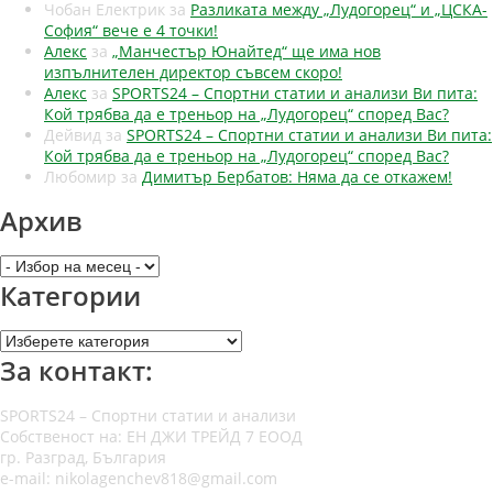
Чобан Електрик
за
Разликата между „Лудогорец“ и „ЦСКА-
София“ вече е 4 точки!
Алекс
за
„Манчестър Юнайтед“ ще има нов
изпълнителен директор съвсем скоро!
Алекс
за
SPORTS24 – Спортни статии и анализи Ви пита:
Кой трябва да е треньор на „Лудогорец“ според Вас?
Дейвид
за
SPORTS24 – Спортни статии и анализи Ви пита:
Кой трябва да е треньор на „Лудогорец“ според Вас?
Любомир
за
Димитър Бербатов: Няма да се откажем!
Архив
Архив
Категории
Категории
За контакт:
SPORTS24 – Спортни статии и анализи
Собственост на: ЕН ДЖИ ТРЕЙД 7 ЕООД
гр. Разград, България
e-mail: nikolagenchev818@gmail.com