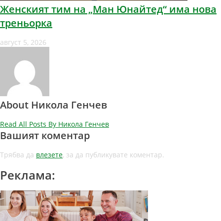
Женският тим на „Ман Юнайтед“ има нова
треньорка
август 5, 2026
About Никола Генчев
Read All Posts By Никола Генчев
Вашият коментар
Трябва да
влезете
, за да публикувате коментар.
Реклама: