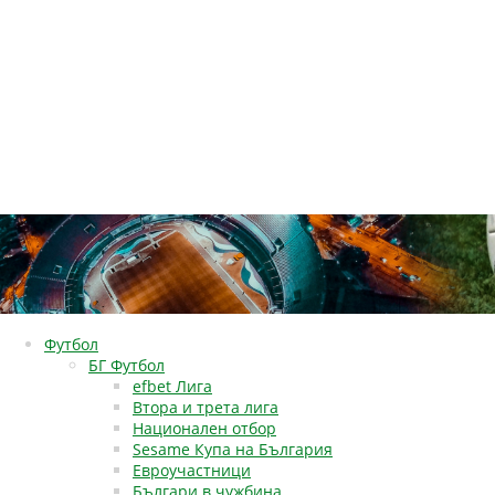
Футбол
БГ Футбол
efbet Лига
Втора и трета лига
Национален отбор
Sesame Купа на България
Евроучастници
Българи в чужбина