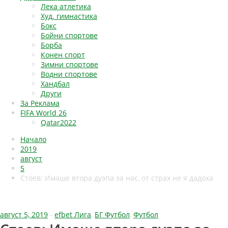
Лека атлетика
Худ. гимнастика
Бокс
Бойни спортове
Борба
Конен спорт
Зимни спортове
Водни спортове
Хандбал
Други
За Реклама
FIFA World 26
Qatar2022
Начало
2019
август
5
Стоев: Имаше втора дузпа за нас, от страх не я дадоха
август 5, 2019
-
efbet Лига
,
БГ Футбол
,
Футбол