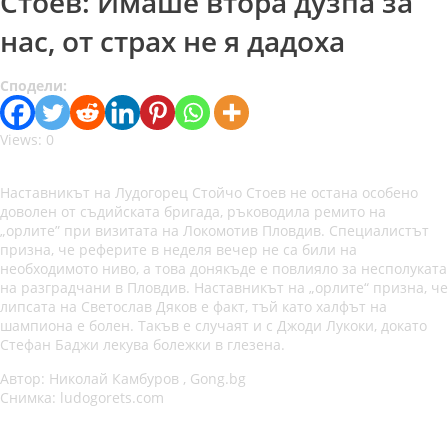
Стоев: Имаше втора дузпа за
нас, от страх не я дадоха
Сподели:
Views: 0
Наставникът на Лудогорец Стойчо Стоев не остана особено
доволен от съдийската бригада, ръководила ремито на
„орлите” при визитата на Локомотив Пловдив. Специалистът
призна, че реферите в неделя вечер не са били на
необходимото ниво, а това донякъде е повлияло за несполуката
на разградчани в Пловдив. Наставникът на „орлите“ призна, че
липсата на Светослав Дяков е факт, тъй като халфът на
шампиона е болен. Такъв е случаят и с Джоди Лукоки, докато
Стефан Баджи лекува болежки в глезена.
Автор: Николай Камбуров , Gong.bg
Снимка: ludogorets.com