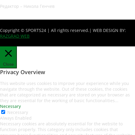
Редактор – Никола Генчев
Copyright © SPORTS24 | All rights reserved.
| WEB DESIGN BY:
RAZGRAD WEB
Close
Privacy Overview
This website uses cookies to improve your experience while you
navigate through the website. Out of these cookies, the cookies
that are categorized as necessary are stored on your browser as
they are essential for the working of basic functionalities
...
Necessary
Necessary
Always Enabled
Necessary cookies are absolutely essential for the website to
function properly. This category only includes cookies that