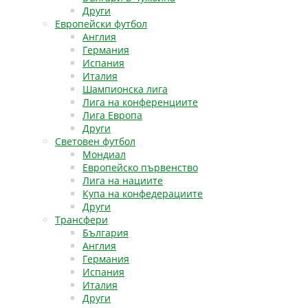
Други
Европейски футбол
Англия
Германия
Испания
Италия
Шампионска лига
Лига на конференциите
Лига Европа
Други
Световен футбол
Мондиал
Европейско първенство
Лига на нациите
Купа на конфедерациите
Други
Трансфери
България
Англия
Германия
Испания
Италия
Други