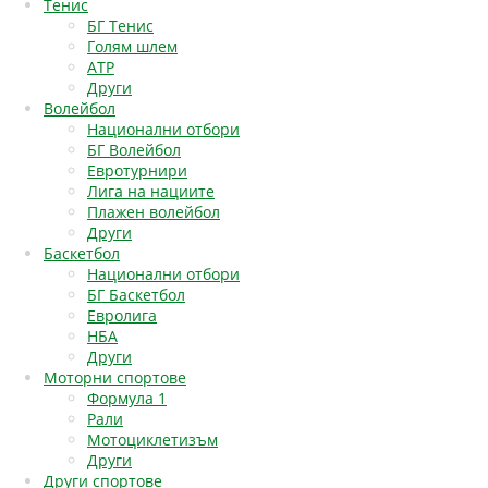
Тенис
БГ Тенис
Голям шлем
АТР
Други
Волейбол
Национални отбори
БГ Волейбол
Евротурнири
Лига на нациите
Плажен волейбол
Други
Баскетбол
Национални отбори
БГ Баскетбол
Евролига
НБА
Други
Моторни спортове
Формула 1
Рали
Мотоциклетизъм
Други
Други спортове