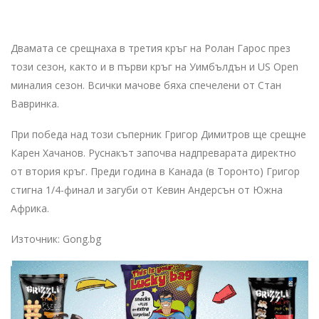
Двамата се срещнаха в третия кръг на Ролан Гарос през
този сезон, както и в първи кръг на Уимбълдън и US Open
миналия сезон. Всички мачове бяха спечелени от Стан
Вавринка.
При победа над този съперник Григор Димитров ще срещне
Карен Хачанов. Руснакът започва надпреварата директно
от втория кръг. Преди година в Канада (в Торонто) Григор
стигна 1/4-финал и загуби от Кевин Андерсън от Южна
Африка.
Източник: Gong.bg