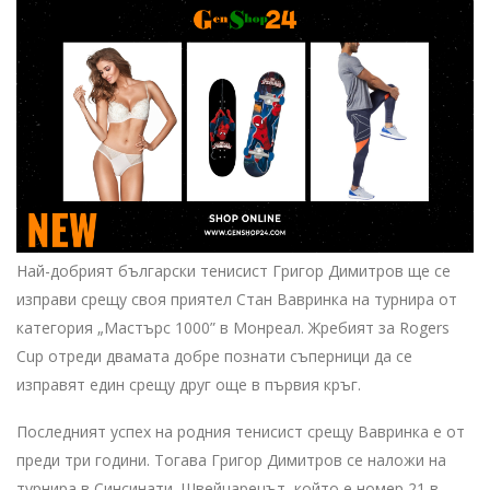
Най-добрият български тенисист Григор Димитров ще се
изправи срещу своя приятел Стан Вавринка на турнира от
категория „Мастърс 1000” в Монреал. Жребият за Rogers
Cup отреди двамата добре познати съперници да се
изправят един срещу друг още в първия кръг.
Последният успех на родния тенисист срещу Вавринка е от
преди три години. Тогава Григор Димитров се наложи на
турнира в Синсинати. Швейцарецът, който е номер 21 в