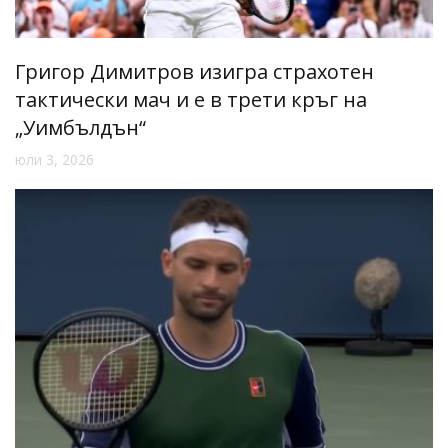
Григор Димитров изигра страхотен
тактически мач и е в трети кръг на
„Уимбълдън“
юли 3, 2026