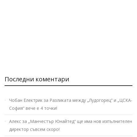
Последни коментари
Чобан Електрик
за
Разликата между „Лудогорец“ и „ЦСКА-
София“ вече е 4 точки!
Алекс
за
„Манчестър Юнайтед“ ще има нов изпълнителен
директор съвсем скоро!