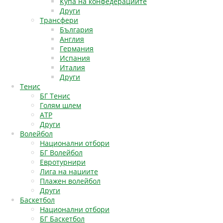
Купа на конфедерациите
Други
Трансфери
България
Англия
Германия
Испания
Италия
Други
Тенис
БГ Тенис
Голям шлем
АТР
Други
Волейбол
Национални отбори
БГ Волейбол
Евротурнири
Лига на нациите
Плажен волейбол
Други
Баскетбол
Национални отбори
БГ Баскетбол