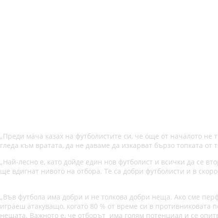
„Преди мача казах на футболистите си, че още от началото не 
гледа към вратата, да не даваме да изкарват бързо топката от 
„Най-лесно е, като дойде един нов футболист и всички да се вт
ще вдигнат нивото на отбора. Те са добри футболисти и в скоро
„Във футбола има добри и не толкова добри неща. Ако сме перф
играеш атакуващо, когато 80 % от време си в противниковата п
нещата. Важното е, че отборът има голям потенциал и се опитв