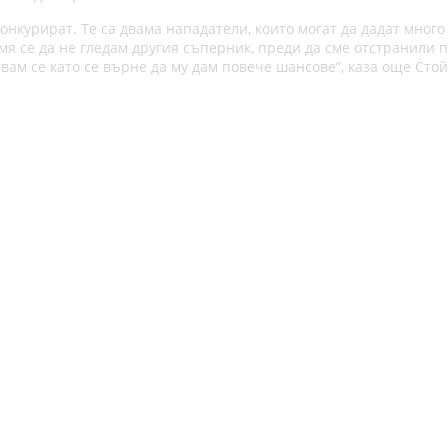
нкурират. Те са двама нападатели, които могат да дадат много
мя се да не гледам другия съперник, преди да сме отстранили 
вам се като се върне да му дам повече шансове”, каза още Стой