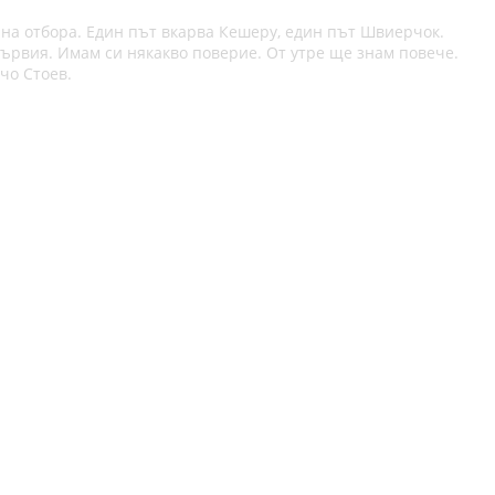
 на отбора. Един път вкарва Кешеру, един път Швиерчок.
първия. Имам си някакво поверие. От утре ще знам повече.
чо Стоев.