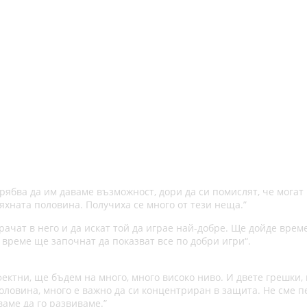
трябва да им даваме възможност, дори да си помислят, че могат
тяхната половина. Получиха се много от тези неща.”
орачат в него и да искат той да играе най-добре. Ще дойде врем
 време ще започнат да показват все по добри игри“.
ектни, ще бъдем на много, много високо ниво. И двете грешки,
оловина, много е важно да си концентриран в защита. Не сме п
аме да го развиваме.”