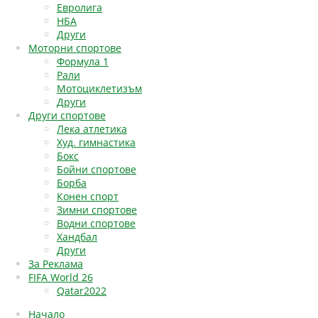
Евролига
НБА
Други
Моторни спортове
Формула 1
Рали
Мотоциклетизъм
Други
Други спортове
Лека атлетика
Худ. гимнастика
Бокс
Бойни спортове
Борба
Конен спорт
Зимни спортове
Водни спортове
Хандбал
Други
За Реклама
FIFA World 26
Qatar2022
Начало