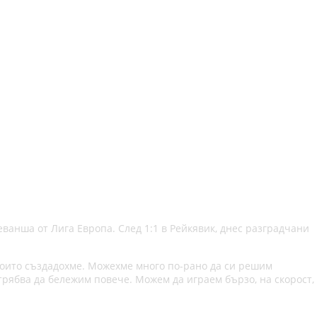
ванша от Лига Европа. След 1:1 в Рейкявик, днес разградчани
 които създадохме. Можехме много по-рано да си решим
рябва да бележим повече. Можем да играем бързо, на скорост,