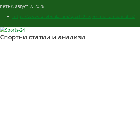
петък, август 7, 2026
https://www.facebook.com/sports24.sportni.statii.i.analizi/
Спортни статии и анализи