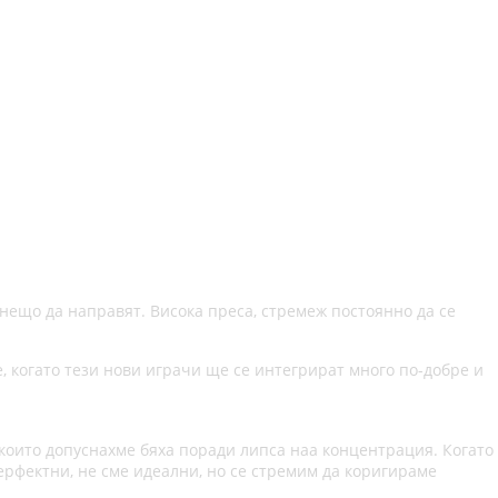
 нещо да направят. Висока преса, стремеж постоянно да се
е, когато тези нови играчи ще се интегрират много по-добре и
 които допуснахме бяха поради липса наа концентрация. Когато
ерфектни, не сме идеални, но се стремим да коригираме