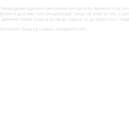
“Имам двама идеални централни нападатели. Важното е да се ко
Важно я да я има тази конкуренция. Нищо не знам за ТНС. Стре
Доминик Янков отива в Ботев до зимата, за да трупа опит. Надя
Източник: Gong.bg Снимка: ludogorets.com