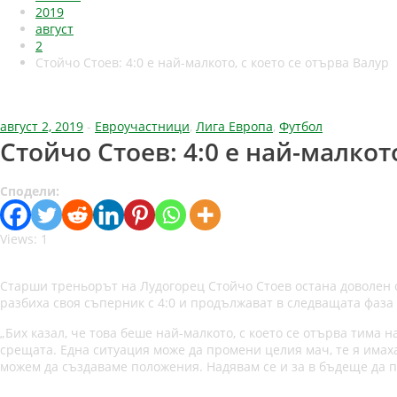
2019
август
2
Стойчо Стоев: 4:0 е най-малкото, с което се отърва Валур
август 2, 2019
-
Евроучастници
,
Лига Европа
,
Футбол
Стойчо Стоев: 4:0 е най-малкото
Сподели:
Views: 1
Старши треньорът на Лудогорец Стойчо Стоев остана доволен о
разбиха своя съперник с 4:0 и продължават в следващата фаза
„Бих казал, че това беше най-малкото, с което се отърва тима
срещата. Една ситуация може да промени целия мач, те я имах
можем да създаваме положения. Надявам се и за в бъдеще да п