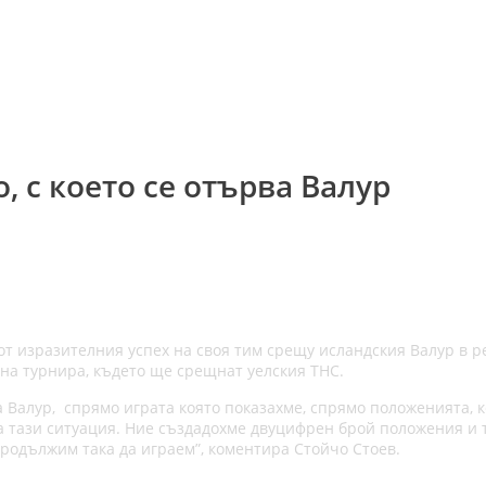
, с което се отърва Валур
т изразителния успех на своя тим срещу исландския Валур в ре
 на турнира, където ще срещнат уелския ТНС.
 на Валур, спрямо играта която показахме, спрямо положенията,
а тази ситуация. Ние създадохме двуцифрен брой положения и т
родължим така да играем”, коментира Стойчо Стоев.