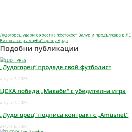
Навигация
Лудогорец удари с яростна жестокост Валур и продължава в ЛЕ
Витоша се „самоуби“ срещу Арда
Подобни публикации
„Лудогорец“ продаде свой футболист
август 7, 2026
ЦСКА победи „Макаби“ с убедителна игра
август 7, 2026
„Лудогорец“ подписа контракт с „Amusnet“
август 6, 2026