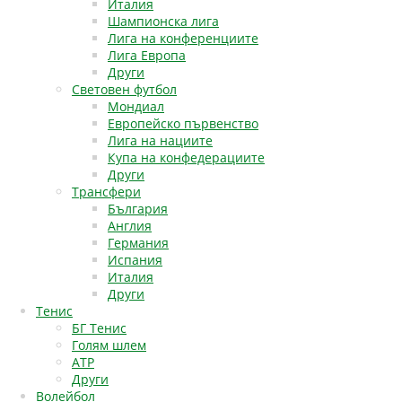
Италия
Шампионска лига
Лига на конференциите
Лига Европа
Други
Световен футбол
Мондиал
Европейско първенство
Лига на нациите
Купа на конфедерациите
Други
Трансфери
България
Англия
Германия
Испания
Италия
Други
Тенис
БГ Тенис
Голям шлем
АТР
Други
Волейбол