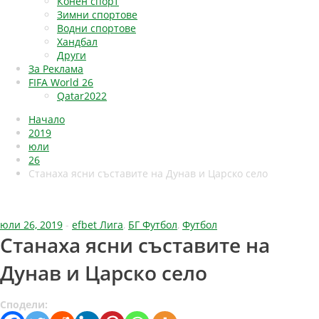
Конен спорт
Зимни спортове
Водни спортове
Хандбал
Други
За Реклама
FIFA World 26
Qatar2022
Начало
2019
юли
26
Станаха ясни съставите на Дунав и Царско село
юли 26, 2019
-
efbet Лига
,
БГ Футбол
,
Футбол
Станаха ясни съставите на
Дунав и Царско село
Сподели: