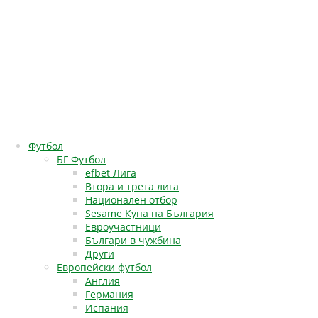
Футбол
БГ Футбол
efbet Лига
Втора и трета лига
Национален отбор
Sesame Купа на България
Евроучастници
Българи в чужбина
Други
Европейски футбол
Англия
Германия
Испания