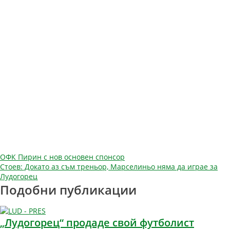
Навигация
ОФК Пирин с нов основен спонсор
Стоев: Докато аз съм треньор, Марселиньо няма да играе за
Лудогорец
Подобни публикации
„Лудогорец“ продаде свой футболист