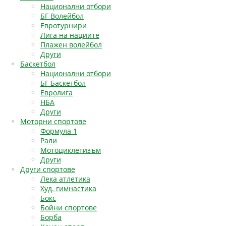
Национални отбори
БГ Волейбол
Евротурнири
Лига на нациите
Плажен волейбол
Други
Баскетбол
Национални отбори
БГ Баскетбол
Евролига
НБА
Други
Моторни спортове
Формула 1
Рали
Мотоциклетизъм
Други
Други спортове
Лека атлетика
Худ. гимнастика
Бокс
Бойни спортове
Борба