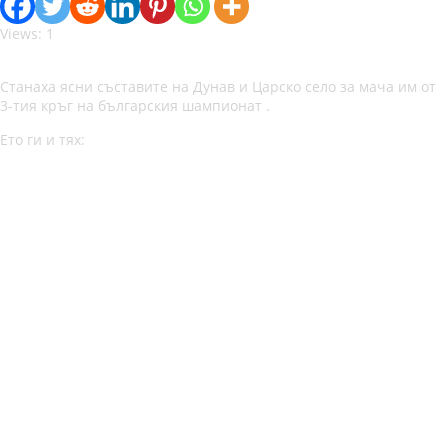
Views: 1
Станаха ясни съставите на Дунав и Царско село за мача им от
3-тия кръг на българския шампионат .
Ето ги и тях: