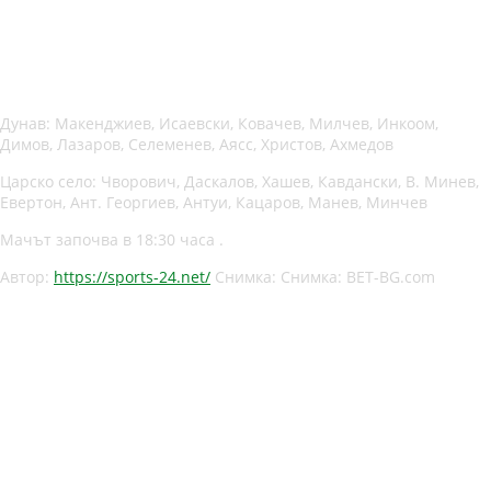
Дунав: Макенджиев, Исаевски, Ковачев, Милчев, Инкоом,
Димов, Лазаров, Селеменев, Аясс, Христов, Ахмедов
Царско село: Чворович, Даскалов, Хашев, Кавдански, В. Минев,
Евертон, Ант. Георгиев, Антуи, Кацаров, Манев, Минчев
Мачът започва в 18:30 часа .
Автор:
https://sports-24.net/
Снимка: Снимка: BET-BG.com