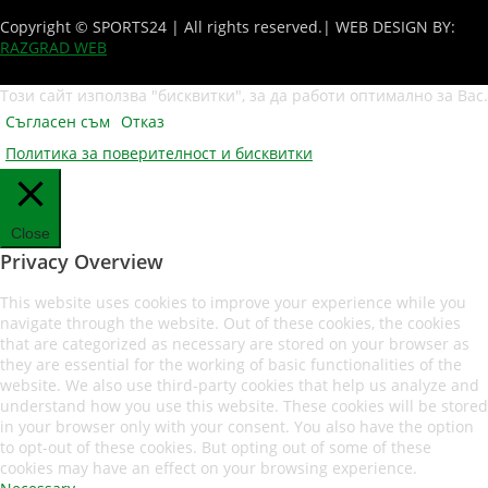
Copyright © SPORTS24 | All rights reserved.
| WEB DESIGN BY:
RAZGRAD WEB
Този сайт използва "бисквитки", за да работи оптимално за Вас.
Съгласен съм
Отказ
Политика за поверителност и бисквитки
Close
Privacy Overview
This website uses cookies to improve your experience while you
navigate through the website. Out of these cookies, the cookies
that are categorized as necessary are stored on your browser as
they are essential for the working of basic functionalities of the
website. We also use third-party cookies that help us analyze and
understand how you use this website. These cookies will be stored
in your browser only with your consent. You also have the option
to opt-out of these cookies. But opting out of some of these
cookies may have an effect on your browsing experience.