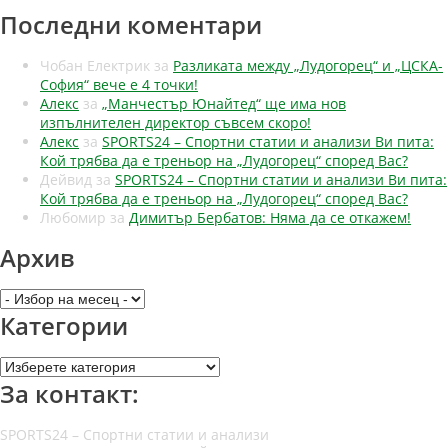
Последни коментари
Чобан Електрик
за
Разликата между „Лудогорец“ и „ЦСКА-
София“ вече е 4 точки!
Алекс
за
„Манчестър Юнайтед“ ще има нов
изпълнителен директор съвсем скоро!
Алекс
за
SPORTS24 – Спортни статии и анализи Ви пита:
Кой трябва да е треньор на „Лудогорец“ според Вас?
Дейвид
за
SPORTS24 – Спортни статии и анализи Ви пита:
Кой трябва да е треньор на „Лудогорец“ според Вас?
Любомир
за
Димитър Бербатов: Няма да се откажем!
Архив
Архив
Категории
Категории
За контакт:
SPORTS24 – Спортни статии и анализи