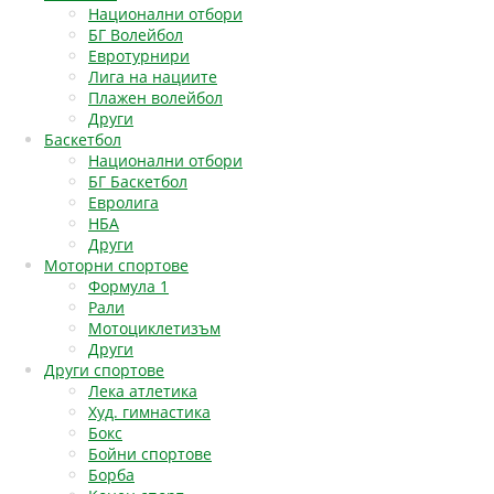
Национални отбори
БГ Волейбол
Евротурнири
Лига на нациите
Плажен волейбол
Други
Баскетбол
Национални отбори
БГ Баскетбол
Евролига
НБА
Други
Моторни спортове
Формула 1
Рали
Мотоциклетизъм
Други
Други спортове
Лека атлетика
Худ. гимнастика
Бокс
Бойни спортове
Борба