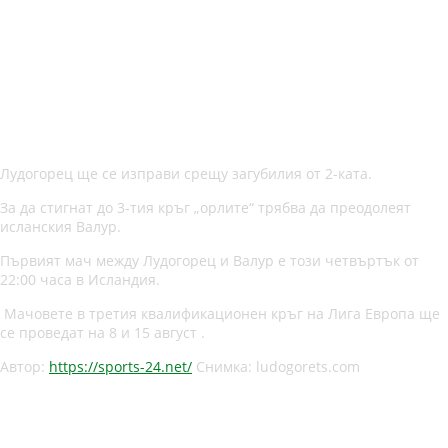
Лудогорец ще се изправи срещу загубилия от 2-ката.
За да стигнат до 3-тия кръг „орлите“ трябва да преодолеят
исланския Валур.
Първият мач между Лудогорец и Валур е този четвъртък от
22:00 часа в Исландия.
Мачовете в третия квалификационен кръг на Лига Европа ще
се проведат на 8 и 15 август .
Автор:
https://sports-24.net/
Снимка: ludogorets.com