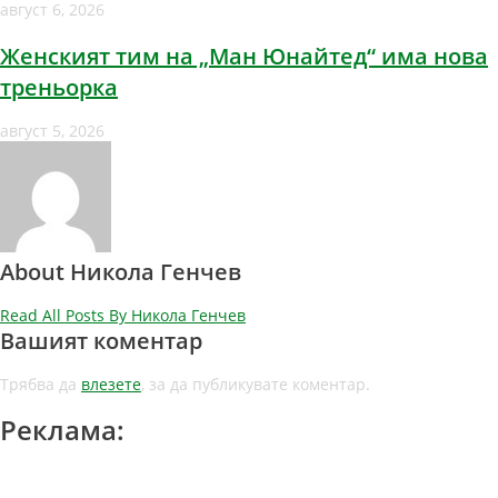
август 6, 2026
Женският тим на „Ман Юнайтед“ има нова
треньорка
август 5, 2026
About Никола Генчев
Read All Posts By Никола Генчев
Вашият коментар
Трябва да
влезете
, за да публикувате коментар.
Реклама: