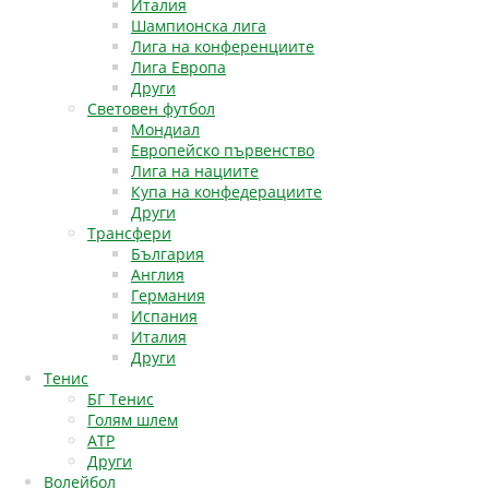
Италия
Шампионска лига
Лига на конференциите
Лига Европа
Други
Световен футбол
Мондиал
Европейско първенство
Лига на нациите
Купа на конфедерациите
Други
Трансфери
България
Англия
Германия
Испания
Италия
Други
Тенис
БГ Тенис
Голям шлем
АТР
Други
Волейбол