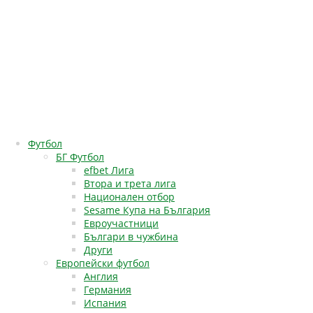
Футбол
БГ Футбол
efbet Лига
Втора и трета лига
Национален отбор
Sesame Купа на България
Евроучастници
Българи в чужбина
Други
Европейски футбол
Англия
Германия
Испания