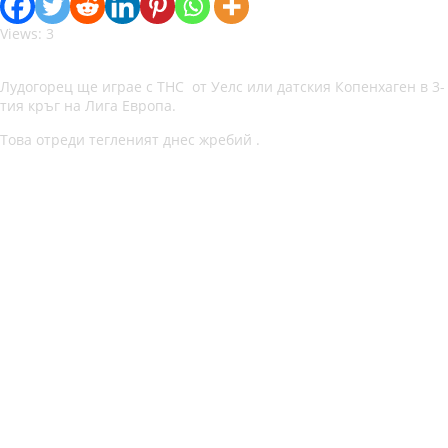
Views: 3
Лудогорец ще играе с ТНС от Уелс или датския Копенхаген в 3-
тия кръг на Лига Европа.
Това отреди тегленият днес жребий .