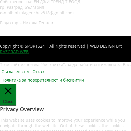
Собственост на: ЕН ДЖИ ТРЕЙД 7 ЕООД
гр. Разград, България
e-mail: nikolagenchev818@gmail.com
Редактор – Никола Генчев
Copyright © SPORTS24 | All rights reserved.
| WEB DESIGN BY:
RAZGRAD WEB
Този сайт използва "бисквитки", за да работи оптимално за Вас.
Съгласен съм
Отказ
Политика за поверителност и бисквитки
Close
Privacy Overview
This website uses cookies to improve your experience while you
navigate through the website. Out of these cookies, the cookies