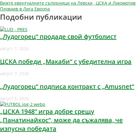
Вижте евентуалните съперници на Левски , ЦСКА и Локомотив
Пловдив в Лига Европа
Подобни публикации
„Лудогорец“ продаде свой футболист
август 7, 2026
ЦСКА победи „Макаби“ с убедителна игра
август 7, 2026
„Лудогорец“ подписа контракт с „Amusnet“
август 6, 2026
„ЦСКА 1948“ игра добре срещу
„Панатинайкос“, може да съжалява, че
изпусна победата