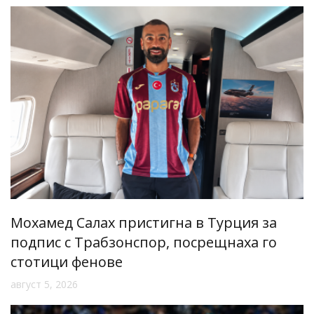
Мохамед Салах пристигна в Турция за
подпис с Трабзонспор, посрещнаха го
стотици фенове
август 5, 2026