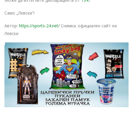
Може да изтеглите декларацията от
ТУК
!
Само „Левски“!
Автор:
https://sports-24.net/
Снимка: официален сайт на
Левски