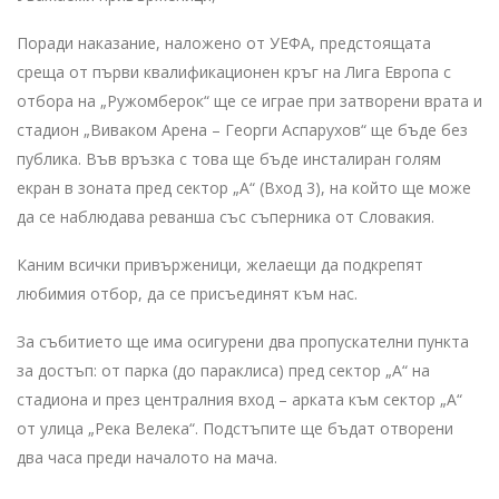
Поради наказание, наложено от УЕФА, предстоящата
среща от първи квалификационен кръг на Лига Европа с
отбора на „Ружомберок“ ще се играе при затворени врата и
стадион „Виваком Арена – Георги Аспарухов“ ще бъде без
публика. Във връзка с това ще бъде инсталиран голям
екран в зоната пред сектор „А“ (Вход 3), на който ще може
да се наблюдава реванша със съперника от Словакия.
Каним всички привърженици, желаещи да подкрепят
любимия отбор, да се присъединят към нас.
За събитието ще има осигурени два пропускателни пункта
за достъп: от парка (до параклиса) пред сектор „А“ на
стадиона и през централния вход – арката към сектор „А“
от улица „Река Велека“. Подстъпите ще бъдат отворени
два часа преди началото на мача.