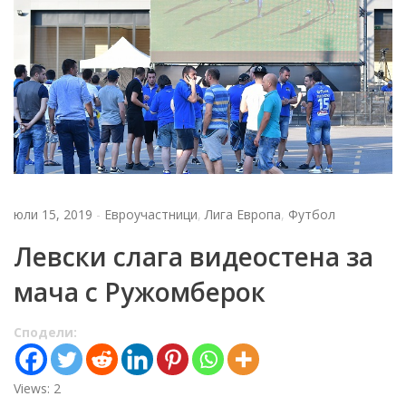
юли 15, 2019
-
Евроучастници
,
Лига Европа
,
Футбол
Левски слага видеостена за
мача с Ружомберок
Сподели:
Views: 2