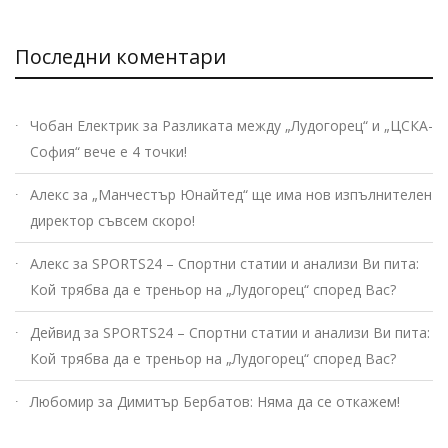
Последни коментари
Чобан Електрик
за
Разликата между „Лудогорец“ и „ЦСКА-
София“ вече е 4 точки!
Алекс
за
„Манчестър Юнайтед“ ще има нов изпълнителен
директор съвсем скоро!
Алекс
за
SPORTS24 – Спортни статии и анализи Ви пита:
Кой трябва да е треньор на „Лудогорец“ според Вас?
Дейвид
за
SPORTS24 – Спортни статии и анализи Ви пита:
Кой трябва да е треньор на „Лудогорец“ според Вас?
Любомир
за
Димитър Бербатов: Няма да се откажем!