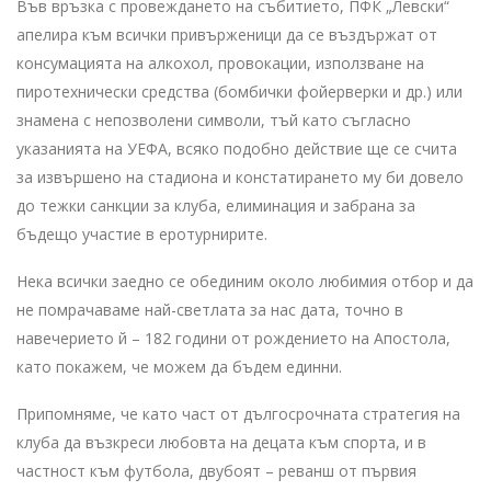
Във връзка с провеждането на събитието, ПФК „Левски“
апелира към всички привърженици да се въздържат от
консумацията на алкохол, провокации, използване на
пиротехнически средства (бомбички фойерверки и др.) или
знамена с непозволени символи, тъй като съгласно
указанията на УЕФА, всяко подобно действие ще се счита
за извършено на стадиона и констатирането му би довело
до тежки санкции за клуба, елиминация и забрана за
бъдещо участие в еротурнирите.
Нека всички заедно се обединим около любимия отбор и да
не помрачаваме най-светлата за нас дата, точно в
навечерието й – 182 години от рождението на Апостола,
като покажем, че можем да бъдем единни.
Припомняме, че като част от дългосрочната стратегия на
клуба да възкреси любовта на децата към спорта, и в
частност към футбола, двубоят – реванш от първия