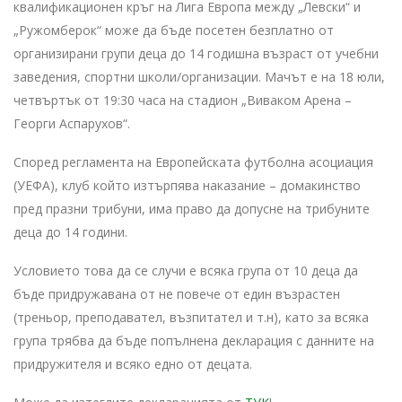
квалификационен кръг на Лига Европа между „Левски“ и
„Ружомберок“ може да бъде посетен безплатно от
организирани групи деца до 14 годишна възраст от учебни
заведения, спортни школи/организации. Мачът е на 18 юли,
четвъртък от 19:30 часа на стадион „Виваком Арена –
Георги Аспарухов“.
Според регламента на Европейската футболна асоциация
(УЕФА), клуб който изтърпява наказание – домакинство
пред празни трибуни, има право да допусне на трибуните
деца до 14 години.
Условието това да се случи е всяка група от 10 деца да
бъде придружавана от не повече от един възрастен
(треньор, преподавател, възпитател и т.н), като за всяка
група трябва да бъде попълнена декларация с данните на
придружителя и всяко едно от децата.