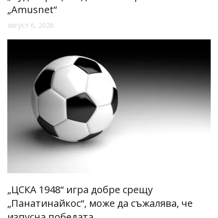
„Amusnet“
август 6, 2026
„ЦСКА 1948“ игра добре срещу
„Панатинайкос“, може да съжалява, че
изпусна победата