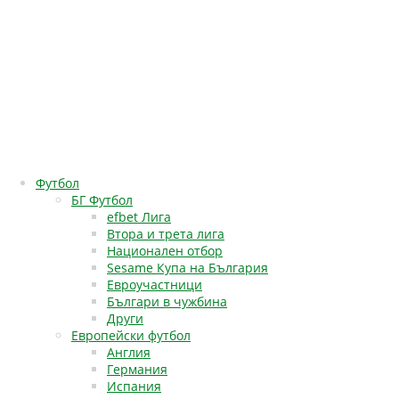
Футбол
БГ Футбол
efbet Лига
Втора и трета лига
Национален отбор
Sesame Купа на България
Евроучастници
Българи в чужбина
Други
Европейски футбол
Англия
Германия
Испания