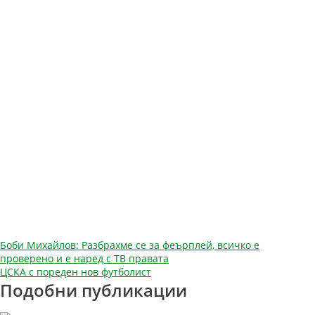
Навигация
Боби Михайлов: Разбрахме се за феърплей, всичко е
проверено и е наред с ТВ правата
ЦСКА с пореден нов футболист
Подобни публикации