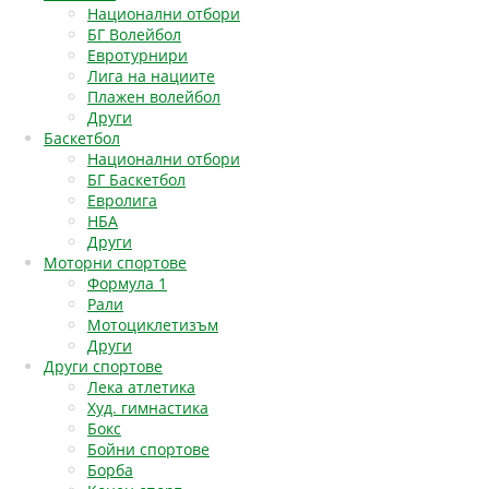
Национални отбори
БГ Волейбол
Евротурнири
Лига на нациите
Плажен волейбол
Други
Баскетбол
Национални отбори
БГ Баскетбол
Евролига
НБА
Други
Моторни спортове
Формула 1
Рали
Мотоциклетизъм
Други
Други спортове
Лека атлетика
Худ. гимнастика
Бокс
Бойни спортове
Борба