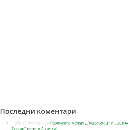
Последни коментари
Чобан Електрик
за
Разликата между „Лудогорец“ и „ЦСКА-
София“ вече е 4 точки!