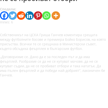
Сподели:
Views: 6
Собственикът на ЦСКА Гриша Ганчев коментира срещата
между футболните босове и премиера Бойко Борисов, на която
присъства. Всички те се срещнаха в Министерски съвет,
където обсъдиха феърплея в българския футбол.
„Договорихме се. Дано да е за последен път и да има
феърплей. Разбрахме се да не се купуват мачове, да не се
купуват съдии, да не се пробиват отбори и така нататък. Да
има пълен феърплей и да победи най-добрият“, лаконичен бе
Ганчев.