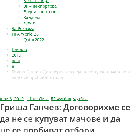
Конен спорт
Зимни спортове
Водни спортове
Хандбал
Други
За Реклама
FIFA World 26
Qatar2022
Начало
2019
юли
8
Гриша Ганчев: Договорихме се да не се купуват мачове и
да не се пробиват отбори
юли 8, 2019
-
efbet Лига
,
БГ Футбол
,
Футбол
Гриша Ганчев: Договорихме се
да не се купуват мачове и да
не се пробиват отбори