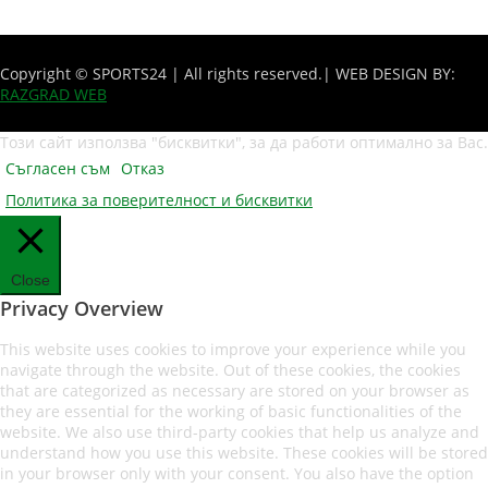
Copyright © SPORTS24 | All rights reserved.
| WEB DESIGN BY:
RAZGRAD WEB
Този сайт използва "бисквитки", за да работи оптимално за Вас.
Съгласен съм
Отказ
Политика за поверителност и бисквитки
Close
Privacy Overview
This website uses cookies to improve your experience while you
navigate through the website. Out of these cookies, the cookies
that are categorized as necessary are stored on your browser as
they are essential for the working of basic functionalities of the
website. We also use third-party cookies that help us analyze and
understand how you use this website. These cookies will be stored
in your browser only with your consent. You also have the option