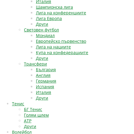
Италия
Шампионска лига
Лига на конференциите
Лига Европа
Други
Световен футбол
Мондиал
Европейско първенство
Лига на нациите
Купа на конфедерациите
Други
Трансфери
България
Англия
Германия
Испания
Италия
Други
Тенис
БГ Тенис
Голям шлем
АТР
Други
Волейбол