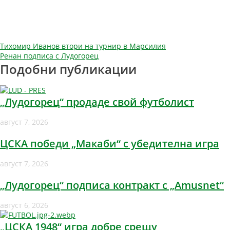
Навигация
Тихомир Иванов втори на турнир в Марсилия
Ренан подписа с Лудогорец
Подобни публикации
„Лудогорец“ продаде свой футболист
август 7, 2026
ЦСКА победи „Макаби“ с убедителна игра
август 7, 2026
„Лудогорец“ подписа контракт с „Amusnet“
август 6, 2026
„ЦСКА 1948“ игра добре срещу