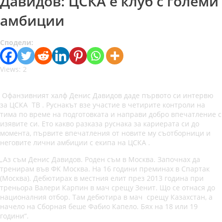
Давидов: ЦСКА е клуб с големи
амбиции
Сподели:
Views: 2
Офанзивният халф Денис Давидов даде първото си интервю
за ЦСКА ТВ . Руснакът взе участие в четирите контроли на
тима по време на подготовката и направи добро впечатление с
изявите си. Ето какво разказа руснака за кариерата си до
момента, първите впечатления от новите му съотборници и
неговите лични амбиции с екипа на ЦСКА .
„Аз съм Денис Давидов. Роден съм в Москва. Започнах да
тренирам във ФК Москва. На 16 години преминах в Спартак
(Москва). Дебютирах в местния елит през 2013 година при
треньора Валери Карпин в мач срещу Зенит. Що се отнася до
националния отбор. Там дебютира в мач срещу Казахстан, а
начело на Сборная беше Фабио Капело. Бях на 18 или 19
години“.