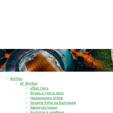
Футбол
БГ Футбол
efbet Лига
Втора и трета лига
Национален отбор
Sesame Купа на България
Евроучастници
Българи в чужбина