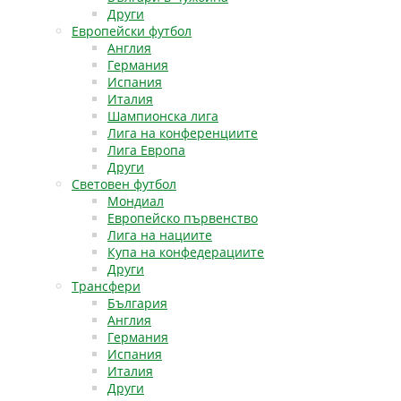
Други
Европейски футбол
Англия
Германия
Испания
Италия
Шампионска лига
Лига на конференциите
Лига Европа
Други
Световен футбол
Мондиал
Европейско първенство
Лига на нациите
Купа на конфедерациите
Други
Трансфери
България
Англия
Германия
Испания
Италия
Други