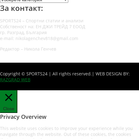
За контакт:
SPORTS24 – Спортни статии и анализи
Собственост на: ЕН ДЖИ ТРЕЙД 7 ЕООД
гр. Разград, България
e-mail: nikolagenchev818@gmail.com
Редактор – Никола Генчев
Copyright © SPORTS24 | All rights reserved.
| WEB DESIGN BY:
RAZGRAD WEB
Close
Privacy Overview
This website uses cookies to improve your experience while you
navigate through the website. Out of these cookies, the cookies