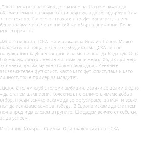
„Това е мечтата на всяко дете и юноша. Но не е важно да
облечеш екипа на родината ти веднъж, а да се задържиш там
за постоянно. Капело е страхотен професионалист, за мен
беше голяма чест, че точно той ми обърна внимание. Беше
много приятно“.
„Много неща за ЦСКА ми е разказвал Ивелин Попов. Много
положителни неща, в които се убедих сам. ЦСКА . е най-
популярният клуб в България и за мен е чест да бъда тук. Още
бях малък, когато Ивелин ми помагаше много. Ходих при него
за съвети, дължа му едно голямо благодаря. Ивелин е
забележителен футболист. Както като футболист, така и като
личност, той е пример за младите“.
„ЦСКА е голям клуб с големи амбиции. Всички се целим в едно
– да станем шампиони. Колективът е отличен, имаме добър
отбор. Преди всичко искаме да се фокусираме за мач и всеки
път да излизаме само за победа. В Европа искаме да стигнем
по-напред и да влезем в групите. Ще дадем всичко от себе си,
за да успеем“.
Източник: Novsport Снимка: Официален сайт на ЦСКА