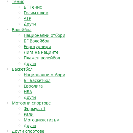
Тенис
БГ Тенис
Голям шлем
АТР
Други
Волейбол
Национални отбори
БГ Волейбол
Евротурнири
Лига на нациите
Плажен волейбол
Други
Баскетбол
Национални отбори
БГ Баскетбол
Евролига
НБА
Други
Моторни спортове
Формула 1
Рали
Мотоциклетизъм
Други
Други спортове