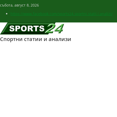
събота, август 8, 2026
https://www.facebook.com/sports24.sportni.statii.i.analizi/
Спортни статии и анализи