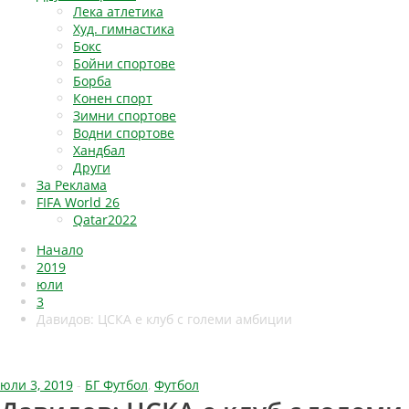
Лека атлетика
Худ. гимнастика
Бокс
Бойни спортове
Борба
Конен спорт
Зимни спортове
Водни спортове
Хандбал
Други
За Реклама
FIFA World 26
Qatar2022
Начало
2019
юли
3
Давидов: ЦСКА е клуб с големи амбиции
юли 3, 2019
-
БГ Футбол
,
Футбол