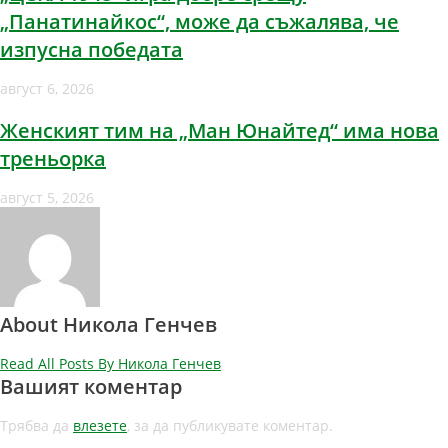
„Панатинайкос“, може да съжалява, че
изпусна победата
август 6, 2026
Женският тим на „Ман Юнайтед“ има нова
треньорка
август 5, 2026
About Никола Генчев
Read All Posts By Никола Генчев
Вашият коментар
Трябва да
влезете
, за да публикувате коментар.