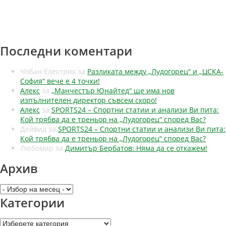
Последни коментари
Чобан Електрик
за
Разликата между „Лудогорец“ и „ЦСКА-
София“ вече е 4 точки!
Алекс
за
„Манчестър Юнайтед“ ще има нов
изпълнителен директор съвсем скоро!
Алекс
за
SPORTS24 – Спортни статии и анализи Ви пита:
Кой трябва да е треньор на „Лудогорец“ според Вас?
Дейвид
за
SPORTS24 – Спортни статии и анализи Ви пита:
Кой трябва да е треньор на „Лудогорец“ според Вас?
Любомир
за
Димитър Бербатов: Няма да се откажем!
Архив
Архив
Категории
Категории