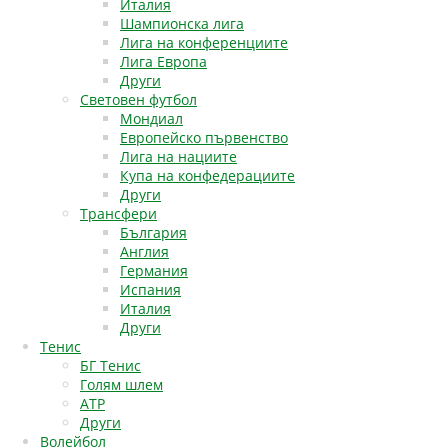
Италия
Шампионска лига
Лига на конференциите
Лига Европа
Други
Световен футбол
Мондиал
Европейско първенство
Лига на нациите
Купа на конфедерациите
Други
Трансфери
България
Англия
Германия
Испания
Италия
Други
Тенис
БГ Тенис
Голям шлем
АТР
Други
Волейбол