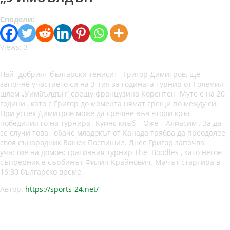
Сподели:
Views: 3
Най- добрият български тенисит– Григор Димитров, ще
започне участието си на 3-тия за годината турнир от Големия
шлем „Уимбълдън“ срещу французина Корентен Муте е на 20
години , като с Григор до момента нямат срещи по между си.
При успех Димитров може да срешне във втори кръг
победилия го на турнира „Куинс клъб – Оже – Алиасим . За да
се случи това , обаче младокът от Канада трябва да преодолее
своя сънародник Вашек Поспишил. Днес Григор започва
участие на домонстративния турнир The Boodles , като негов
съпрерник е сърбинът Филип Крайнович. Мачът стартира в
16:30 българско време.
Автор:
https://sports-24.net/