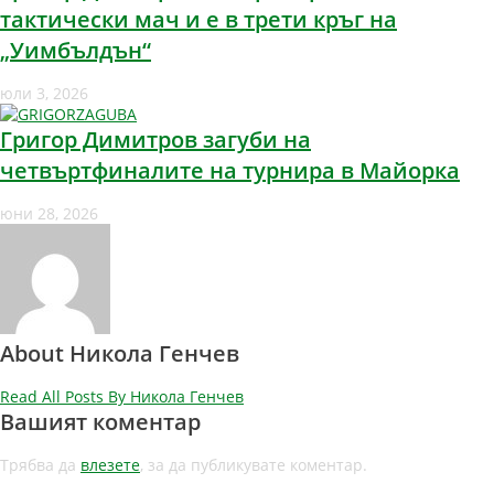
тактически мач и е в трети кръг на
„Уимбълдън“
юли 3, 2026
Григор Димитров загуби на
четвъртфиналите на турнира в Майорка
юни 28, 2026
About Никола Генчев
Read All Posts By Никола Генчев
Вашият коментар
Трябва да
влезете
, за да публикувате коментар.