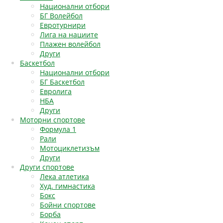
Национални отбори
БГ Волейбол
Евротурнири
Лига на нациите
Плажен волейбол
Други
Баскетбол
Национални отбори
БГ Баскетбол
Евролига
НБА
Други
Моторни спортове
Формула 1
Рали
Мотоциклетизъм
Други
Други спортове
Лека атлетика
Худ. гимнастика
Бокс
Бойни спортове
Борба