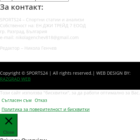
За контакт:
SPORTS24 – Спортни статии и анализи
Собственост на: ЕН ДЖИ ТРЕЙД 7 ЕООД
гр. Разград, България
e-mail: nikolagenchev818@gmail.com
Редактор – Никола Генчев
Copyright © SPORTS24 | All rights reserved.
| WEB DESIGN BY:
RAZGRAD WEB
Този сайт използва "бисквитки", за да работи оптимално за Вас.
Съгласен съм
Отказ
Политика за поверителност и бисквитки
Close