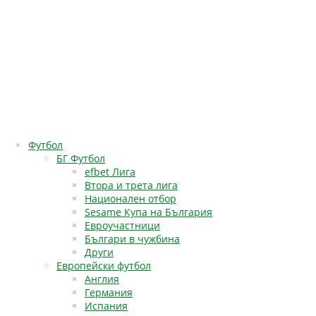
Футбол
БГ Футбол
efbet Лига
Втора и трета лига
Национален отбор
Sesame Купа на България
Евроучастници
Българи в чужбина
Други
Европейски футбол
Англия
Германия
Испания