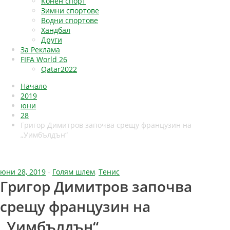
Конен спорт
Зимни спортове
Водни спортове
Хандбал
Други
За Реклама
FIFA World 26
Qatar2022
Начало
2019
юни
28
Григор Димитров започва срещу французин на
„Уимбълдън“
юни 28, 2019
-
Голям шлем
,
Тенис
Григор Димитров започва
срещу французин на
„Уимбълдън“