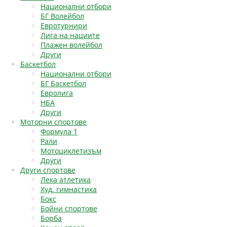
Национални отбори
БГ Волейбол
Евротурнири
Лига на нациите
Плажен волейбол
Други
Баскетбол
Национални отбори
БГ Баскетбол
Евролига
НБА
Други
Моторни спортове
Формула 1
Рали
Мотоциклетизъм
Други
Други спортове
Лека атлетика
Худ. гимнастика
Бокс
Бойни спортове
Борба