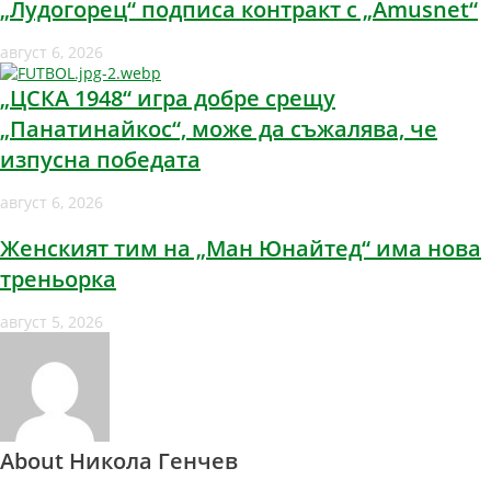
„Лудогорец“ подписа контракт с „Amusnet“
август 6, 2026
„ЦСКА 1948“ игра добре срещу
„Панатинайкос“, може да съжалява, че
изпусна победата
август 6, 2026
Женският тим на „Ман Юнайтед“ има нова
треньорка
август 5, 2026
About Никола Генчев