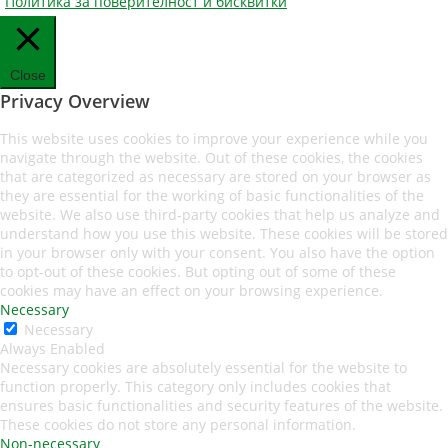
Политика за поверителност и бисквитки
Close
Privacy Overview
This website uses cookies to improve your experience while you
navigate through the website. Out of these cookies, the cookies
that are categorized as necessary are stored on your browser as
they are essential for the working of basic functionalities of the
website. We also use third-party cookies that help us analyze and
understand how you use this website. These cookies will be stored
in your browser only with your consent. You also have the option
to opt-out of these cookies. But opting out of some of these
cookies may have an effect on your browsing experience.
Necessary
Necessary
Always Enabled
Necessary cookies are absolutely essential for the website to
function properly. This category only includes cookies that
ensures basic functionalities and security features of the website.
These cookies do not store any personal information.
Non-necessary