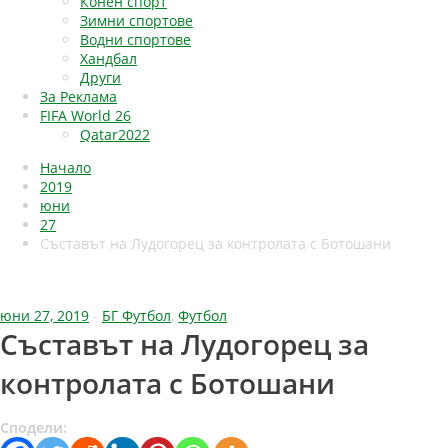
Конен спорт
Зимни спортове
Водни спортове
Хандбал
Други
За Реклама
FIFA World 26
Qatar2022
Начало
2019
юни
27
Съставът на Лудогорец за контролата с Ботошани
юни 27, 2019
-
БГ Футбол
,
Футбол
Съставът на Лудогорец за
контролата с Ботошани
Сподели: