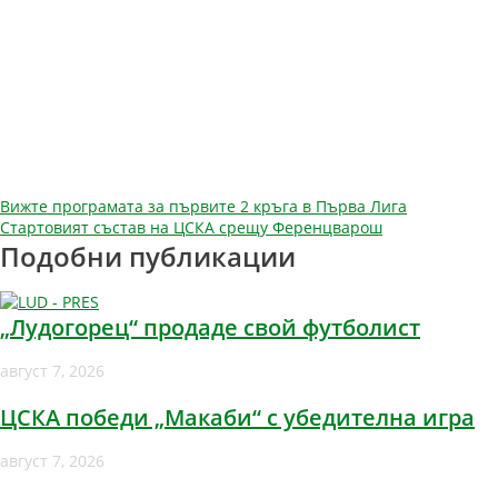
Навигация
Вижте програмата за първите 2 кръга в Първа Лига
Стартовият състав на ЦСКА срещу Ференцварош
Подобни публикации
„Лудогорец“ продаде свой футболист
август 7, 2026
ЦСКА победи „Макаби“ с убедителна игра
август 7, 2026