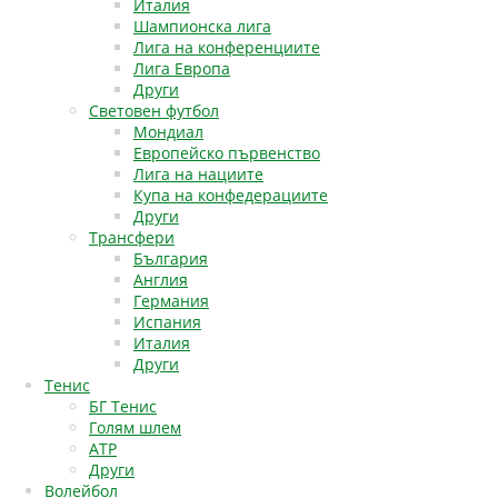
Италия
Шампионска лига
Лига на конференциите
Лига Европа
Други
Световен футбол
Мондиал
Европейско първенство
Лига на нациите
Купа на конфедерациите
Други
Трансфери
България
Англия
Германия
Испания
Италия
Други
Тенис
БГ Тенис
Голям шлем
АТР
Други
Волейбол