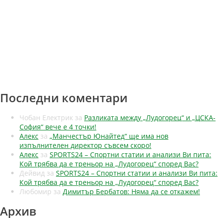
Последни коментари
Чобан Електрик
за
Разликата между „Лудогорец“ и „ЦСКА-
София“ вече е 4 точки!
Алекс
за
„Манчестър Юнайтед“ ще има нов
изпълнителен директор съвсем скоро!
Алекс
за
SPORTS24 – Спортни статии и анализи Ви пита:
Кой трябва да е треньор на „Лудогорец“ според Вас?
Дейвид
за
SPORTS24 – Спортни статии и анализи Ви пита:
Кой трябва да е треньор на „Лудогорец“ според Вас?
Любомир
за
Димитър Бербатов: Няма да се откажем!
Архив