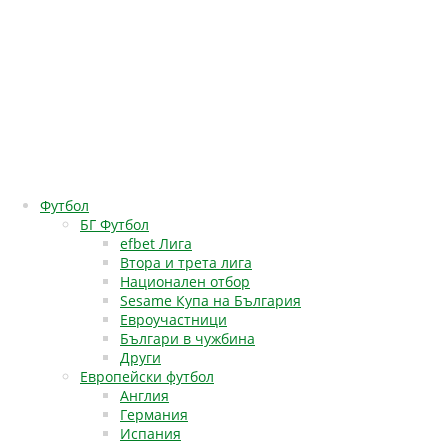
Футбол
БГ Футбол
efbet Лига
Втора и трета лига
Национален отбор
Sesame Купа на България
Евроучастници
Българи в чужбина
Други
Европейски футбол
Англия
Германия
Испания