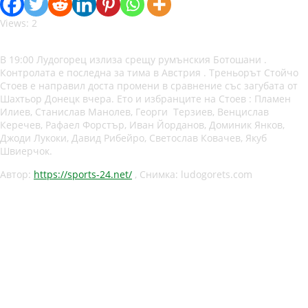
Views: 2
В 19:00 Лудогорец излиза срещу румънския Ботошани .
Контролата е последна за тима в Австрия . Треньорът Стойчо
Стоев е направил доста промени в сравнение със загубата от
Шахтьор Донецк вчера. Ето и избранците на Стоев : Пламен
Илиев, Станислав Манолев, Георги Терзиев, Венцислав
Керечев, Рафаел Форстър, Иван Йорданов, Доминик Янков,
Джоди Лукоки, Давид Рибейро, Светослав Ковачев, Якуб
Швиерчок.
Автор:
https://sports-24.net/
, Снимка: ludogorets.com