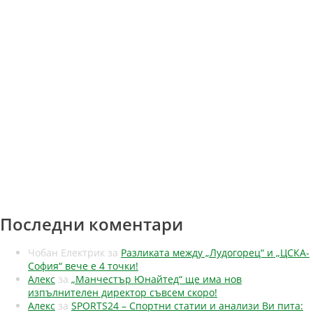
Последни коментари
Чобан Електрик
за
Разликата между „Лудогорец“ и „ЦСКА-
София“ вече е 4 точки!
Алекс
за
„Манчестър Юнайтед“ ще има нов
изпълнителен директор съвсем скоро!
Алекс
за
SPORTS24 – Спортни статии и анализи Ви пита: