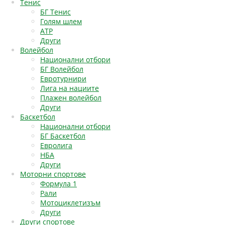
Тенис
БГ Тенис
Голям шлем
АТР
Други
Волейбол
Национални отбори
БГ Волейбол
Евротурнири
Лига на нациите
Плажен волейбол
Други
Баскетбол
Национални отбори
БГ Баскетбол
Евролига
НБА
Други
Моторни спортове
Формула 1
Рали
Мотоциклетизъм
Други
Други спортове