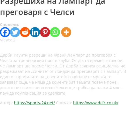
Разрешиха на Лампарт да
преговаря с Челси
Сподели:
Views: 2
Дарби Каунти разреши на Франк Лампарт да преговоря с
Челси за треньорския пост в клуба. От доста време се говори,
че Лампарт ще поеме Челси. От Дарби заявиха официално, че
разрешават на „сините“ от Лондон да преговарят с Лампарт. В
един от профилите на „овените“в социалните мрежи те
заявяват още, че няма да коментират темата повече поне,
докато не се изясни всичко.Челси ще трябва да плати 4 млн.
паунда компенсация за сделката.
Автор:
https://sports-24.net/
.Снимка:
https://www.dcfc.co.uk/