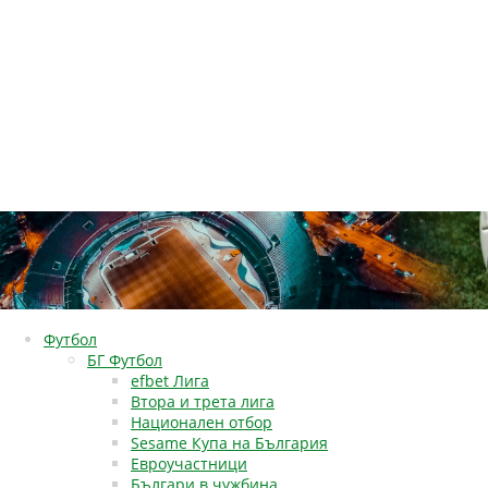
Футбол
БГ Футбол
efbet Лига
Втора и трета лига
Национален отбор
Sesame Купа на България
Евроучастници
Българи в чужбина