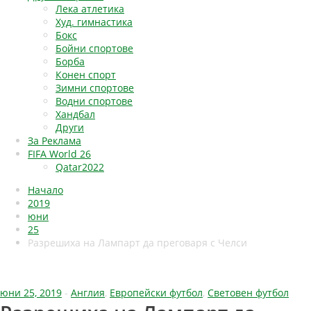
Лека атлетика
Худ. гимнастика
Бокс
Бойни спортове
Борба
Конен спорт
Зимни спортове
Водни спортове
Хандбал
Други
За Реклама
FIFA World 26
Qatar2022
Начало
2019
юни
25
Разрешиха на Лампарт да преговаря с Челси
юни 25, 2019
-
Англия
,
Европейски футбол
,
Световен футбол