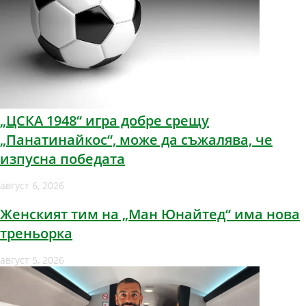
„ЦСКА 1948“ игра добре срещу
„Панатинайкос“, може да съжалява, че
изпусна победата
август 6, 2026
Женският тим на „Ман Юнайтед“ има нова
треньорка
август 5, 2026