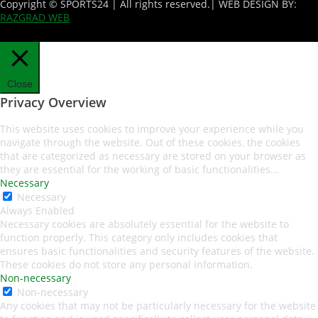
Copyright © SPORTS24 | All rights reserved.
| WEB DESIGN BY:
RAZGRAD WEB
Close
Privacy Overview
This website uses cookies to improve your experience while you
navigate through the website. Out of these cookies, the cookies
that are categorized as necessary are stored on your browser as
they are essential for the working of basic functionalities
...
Necessary
Necessary
Always Enabled
Necessary cookies are absolutely essential for the website to
function properly. This category only includes cookies that
ensures basic functionalities and security features of the website.
These cookies do not store any personal information.
Non-necessary
Non-necessary
Any cookies that may not be particularly necessary for the website