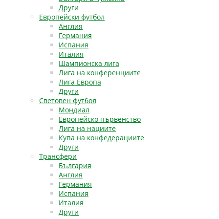
Други
Европейски футбол
Англия
Германия
Испания
Италия
Шампионска лига
Лига на конференциите
Лига Европа
Други
Световен футбол
Мондиал
Европейско първенство
Лига на нациите
Купа на конфедерациите
Други
Трансфери
България
Англия
Германия
Испания
Италия
Други