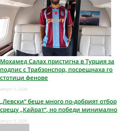
Мохамед Салах пристигна в Турция за
подпис с Трабзонспор, посрещнаха го
стотици фенове
август 5, 2026
„Левски“ беше много по-добрият отбор
срещу „Кайрат“, но победи минимално
август 5, 2026