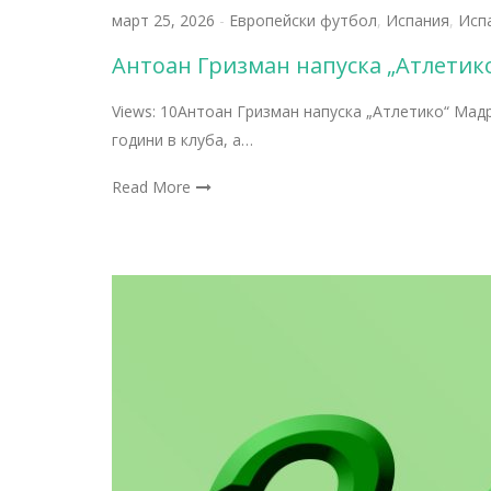
март 25, 2026
-
Европейски футбол
,
Испания
,
Исп
Антоан Гризман напуска „Атлетико
Views: 10Антоан Гризман напуска „Атлетико“ Мадр
години в клуба, а…
Read More