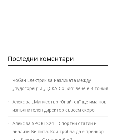
Последни коментари
Чобан Електрик
за
Разликата между
„Лудогорец“ и „ЦСКА-София“ вече е 4 точки!
Алекс
за
„Манчестър Юнайтед“ ще има нов
изпълнителен директор съвсем скоро!
Алекс
за
SPORTS24 – Спортни статии и
анализи Ви пита: Кой трябва да е треньор
на „Лудогорец“ според Вас?