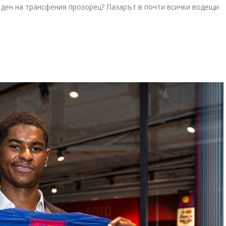
я ден на трансфения прозорец? Пазарът в почти всички водещи