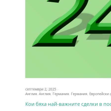
септември 2, 2025
-
Англия
,
Англия
,
Германия
,
Германия
,
Европейски 
Кои бяха най-важните сделки в по