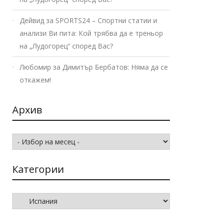
Дейвид
за
SPORTS24 – Спортни статии и
анализи Ви пита: Кой трябва да е треньор
на „Лудогорец“ според Вас?
Любомир
за
Димитър Бербатов: Няма да се
откажем!
Архив
Архив
Категории
Категории