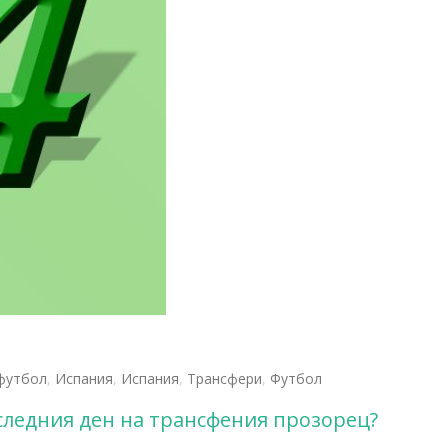
футбол
,
Испания
,
Испания
,
Трансфери
,
Футбол
следния ден на трансфения прозорец?