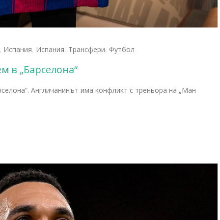
,
Испания
,
Испания
,
Трансфери
,
Футбол
м в „Барселона“
рселона“. Англичанинът има конфликт с треньора на „Ман