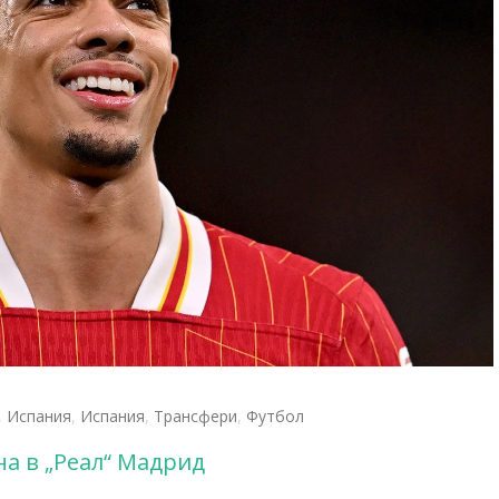
,
Испания
,
Испания
,
Трансфери
,
Футбол
а в „Реал“ Мадрид