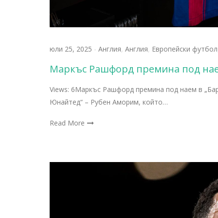
юли 25, 2025
-
Англия
,
Англия
,
Европейски футбол
Маркъс Рашфорд премина под нае
Views: 6Маркъс Рашфорд премина под наем в „Ба
Юнайтед“ – Рубен Аморим, който…
Read More