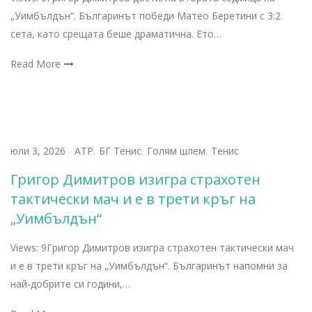
„Уимбълдън“. Българинът победи Матео Беретини с 3:2
сета, като срещата беше драматична. Ето…
Read More
юли 3, 2026
-
АТР
,
БГ Тенис
,
Голям шлем
,
Тенис
Григор Димитров изигра страхотен
тактически мач и е в трети кръг на
„Уимбълдън“
Views: 9Григор Димитров изигра страхотен тактически мач
и е в трети кръг на „Уимбълдън“. Българинът напомни за
най-добрите си години,…