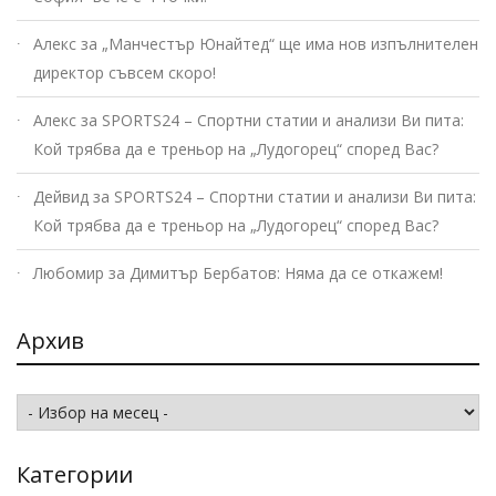
Алекс
за
„Манчестър Юнайтед“ ще има нов изпълнителен
директор съвсем скоро!
Алекс
за
SPORTS24 – Спортни статии и анализи Ви пита:
Кой трябва да е треньор на „Лудогорец“ според Вас?
Дейвид
за
SPORTS24 – Спортни статии и анализи Ви пита:
Кой трябва да е треньор на „Лудогорец“ според Вас?
Любомир
за
Димитър Бербатов: Няма да се откажем!
Архив
Архив
Категории