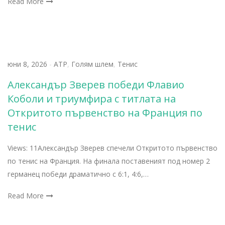
Read More
юни 8, 2026
-
АТР
,
Голям шлем
,
Тенис
Александър Зверев победи Флавио
Коболи и триумфира с титлата на
Откритото първенство на Франция по
тенис
Views: 11Александър Зверев спечели Откритото първенство
по тенис на Франция. На финала поставеният под номер 2
германец победи драматично с 6:1, 4:6,…
Read More