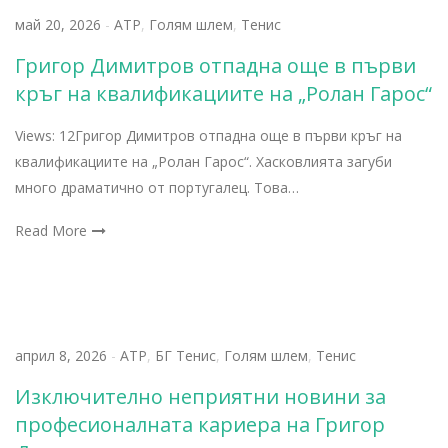
май 20, 2026
-
АТР
,
Голям шлем
,
Тенис
Григор Димитров отпадна още в първи
кръг на квалификациите на „Ролан Гарос“
Views: 12Григор Димитров отпадна още в първи кръг на
квалификациите на „Ролан Гарос“. Хасковлията загуби
много драматично от португалец. Това…
Read More
април 8, 2026
-
АТР
,
БГ Тенис
,
Голям шлем
,
Тенис
Изключително неприятни новини за
професионалната кариера на Григор