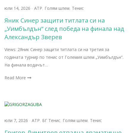
юли 14, 2026
-
АТР
,
Голям шлем
,
Тенис
Яник Синер защити титлата си на
„Уимбълдън“ след победа на финала над
Александър Зверев
Views: 2Яник Синер защити титлата си на третия за
годината турнир по тенис от Големия шлем „Уимбълдън“.
На финала водачът…
Read More
юли 7, 2026
-
АТР
,
БГ Тенис
,
Голям шлем
,
Тенис
Григор Димитров отпадна драматично