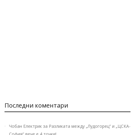
Последни коментари
Чобан Електрик
за
Разликата между „Лудогорец“ и „ЦСКА-
София“ вече е 4 точки!