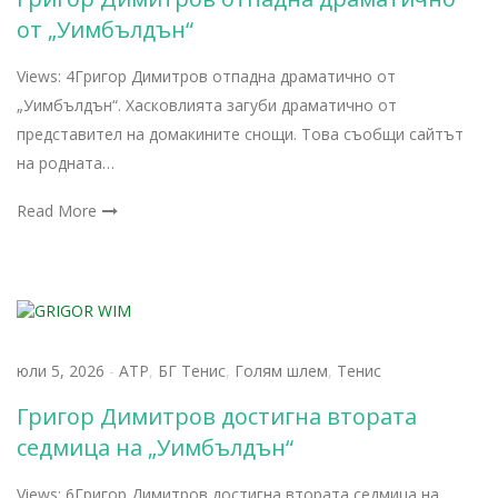
от „Уимбълдън“
Views: 4Григор Димитров отпадна драматично от
„Уимбълдън“. Хасковлията загуби драматично от
представител на домакините снощи. Това съобщи сайтът
на родната…
Read More
юли 5, 2026
-
АТР
,
БГ Тенис
,
Голям шлем
,
Тенис
Григор Димитров достигна втората
седмица на „Уимбълдън“
Views: 6Григор Димитров достигна втората седмица на