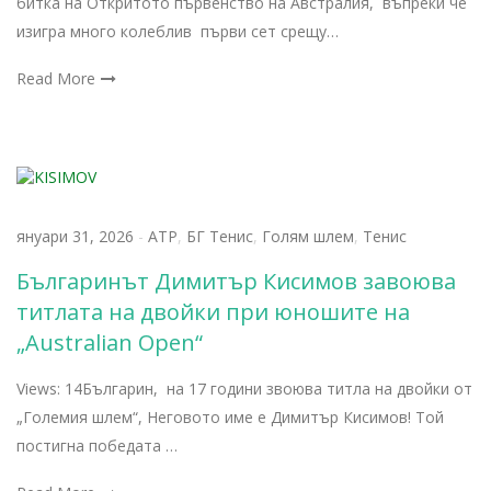
битка на Откритото първенство на Австралия, въпреки че
изигра много колеблив първи сет срещу…
Read More
януари 31, 2026
-
АТР
,
БГ Тенис
,
Голям шлем
,
Тенис
Българинът Димитър Кисимов завоюва
титлата на двойки при юношите на
„Australian Open“
Views: 14Българин, на 17 години звоюва титла на двойки от
„Големия шлем“, Неговото име е Димитър Кисимов! Той
постигна победата …