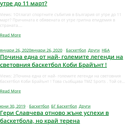
утре до 11 март?
Views: 1Отлагат спортните събития в България от утре до 11
март? Причината е обявената от утре грипна епидемия в
страната.…
Read More
януари 26, 2020
януари 26, 2020
-
Баскетбол
,
Други
,
НБА
Почина една от най- големите легенди на
световния баскетбол Коби Брайънт !
Views: 2Почина една от най- големите легенди на световния
баскетбол Коби Брайънт ! Това съобщава TMZ Sports . Той се…
Read More
юни 30, 2019
-
Баскетбол
,
БГ Баскетбол
,
Други
Гери Славчева отново жъне успехи в
баскетбола, но край терена