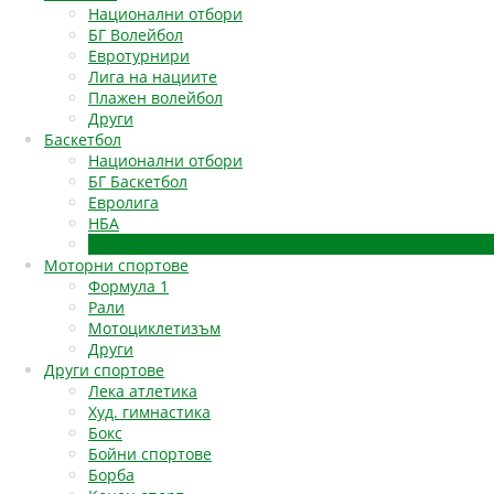
Национални отбори
БГ Волейбол
Евротурнири
Лига на нациите
Плажен волейбол
Други
Баскетбол
Национални отбори
БГ Баскетбол
Евролига
НБА
Други
Моторни спортове
Формула 1
Рали
Мотоциклетизъм
Други
Други спортове
Лека атлетика
Худ. гимнастика
Бокс
Бойни спортове
Борба