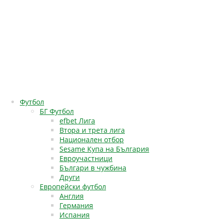
Футбол
БГ Футбол
efbet Лига
Втора и трета лига
Национален отбор
Sesame Купа на България
Евроучастници
Българи в чужбина
Други
Европейски футбол
Англия
Германия
Испания