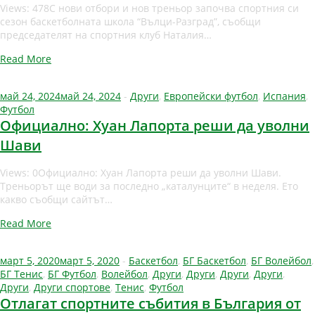
Views: 478С нови отбори и нов треньор започва спортния си
сезон баскетболната школа “Вълци-Разград”, съобщи
председателят на спортния клуб Наталия…
Read More
май 24, 2024
май 24, 2024
-
Други
,
Европейски футбол
,
Испания
,
Футбол
Официално: Хуан Лапорта реши да уволни
Шави
Views: 0Официално: Хуан Лапорта реши да уволни Шави.
Треньорът ще води за последно „каталунците“ в неделя. Ето
какво съобщи сайтът…
Read More
март 5, 2020
март 5, 2020
-
Баскетбол
,
БГ Баскетбол
,
БГ Волейбол
,
БГ Тенис
,
БГ Футбол
,
Волейбол
,
Други
,
Други
,
Други
,
Други
,
Други
,
Други спортове
,
Тенис
,
Футбол
Отлагат спортните събития в България от