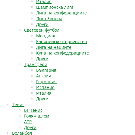
Италия
Шампионска лига
Лига на конференциите
Лига Европа
Други
Световен футбол
Мондиал
Европейско първенство
Лига на нациите
Купа на конфедерациите
Други
Трансфери
България
Англия
Германия
Испания
Италия
Други
Тенис
БГ Тенис
Голям шлем
АТР
Други
Волейбол