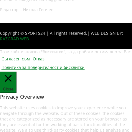
Редактор – Никола Генчев
Copyright © SPORTS24 | All rights reserved.
| WEB DESIGN BY:
RAZGRAD WEB
Този сайт използва "бисквитки", за да работи оптимално за Вас.
Съгласен съм
Отказ
Политика за поверителност и бисквитки
Close
Privacy Overview
This website uses cookies to improve your experience while you
navigate through the website. Out of these cookies, the cookies
that are categorized as necessary are stored on your browser as
they are essential for the working of basic functionalities of the
website. We also use third-party cookies that help us analyze and