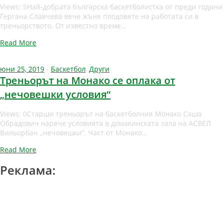
Views: 5Най-добрата българска баскетболистка от преди години
Гергана Славчева вече жъне плодовете на работата си в
треньорството. От известно време…
Read More
юни 25, 2019
-
Баскетбол
,
Други
Треньорът на Монако се оплака от
„нечовешки условия“
Views: 0Старши треньорът на баскетболния Монако Саша
Обрадович нарече условията в домакинската зала на АСВЕЛ
Вильорбан „нечовешки”. Част от Монако…
Read More
Реклама: