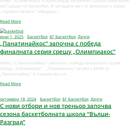
Views: 5Олимпиакос и Александър Везенков станаха шампиони
на Гърция по баскетбол. В четвърти мач от финалната серия
„червено-белите“ победиха с…
Read More
юни 1, 2025
-
Баскетбол
,
БГ Баскетбол
,
Други
„Панатинайкос“ започна с победа
финалната серия срещу „Олимпиакос“
Views: 5„Панатинайкос“ започна с победа финалната серия
срещу „Олимпиакос“. „Олимпиакос“ загуби с 68:80 от
„Панатинайкос“ в първия мач от…
Read More
октомври 18, 2024
-
Баскетбол
,
БГ Баскетбол
,
Други
С нови отбори и нов треньор започва
сезона баскетболната школа “Вълци-
Разград”