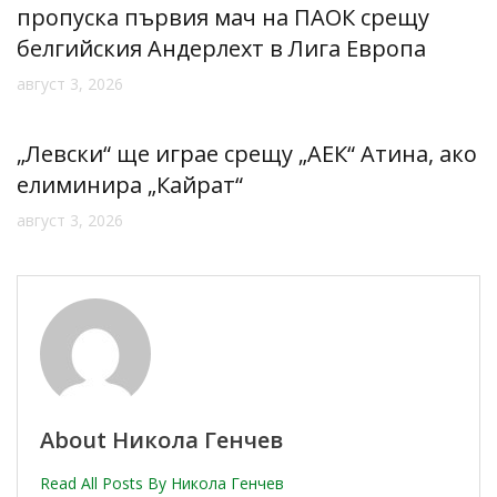
пропуска първия мач на ПАОК срещу
белгийския Андерлехт в Лига Европа
август 3, 2026
„Левски“ ще играе срещу „АЕК“ Атина, ако
елиминира „Кайрат“
август 3, 2026
About Никола Генчев
Read All Posts By Никола Генчев