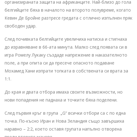
организираната защита на африканците. Най-близо до гола
белгийците бяха в началото на второто полувреме, когато
Кевин Де Бройне разтресе гредата с отлично изпълнен пряк
свободен удар.
След почивката белгийците увеличиха натиска и стигнаха
до изравняване в 66-ата минута. Малко след появата си в
игра Ромелу Лукаку създаде напрежение в наказателното
поле, а при опита си да пресече опасното подаване
Мохамед Хани изпрати топката в собствената си врата за
1:1.
До края и двата отбора имаха своите възможности, но
нови попадения не паднаха и точките бяха поделени.
След първия кръг в група „G“ всички отбори са с по една
точка. По-късно Иран и Нова Зеландия също завършиха
наравно – 2:2, което оставя групата напълно отворена
преди вторите мачове.