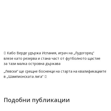
Навигация
Кабо Верде удържа Испания, играч на „Лудогорец“
влезе като резерва и стана част от футболното щастие
за тази малка островна държава
„Левски“ ще срещне босненци на старта на квалификациите
в „Шампионската лига“
Подобни публикации