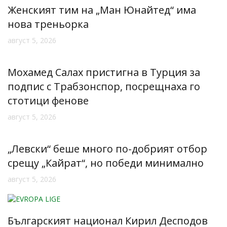
Женският тим на „Ман Юнайтед“ има
нова треньорка
август 5, 2026
Мохамед Салах пристигна в Турция за
подпис с Трабзонспор, посрещнаха го
стотици фенове
август 5, 2026
„Левски“ беше много по-добрият отбор
срещу „Кайрат“, но победи минимално
август 5, 2026
Българският национал Кирил Десподов