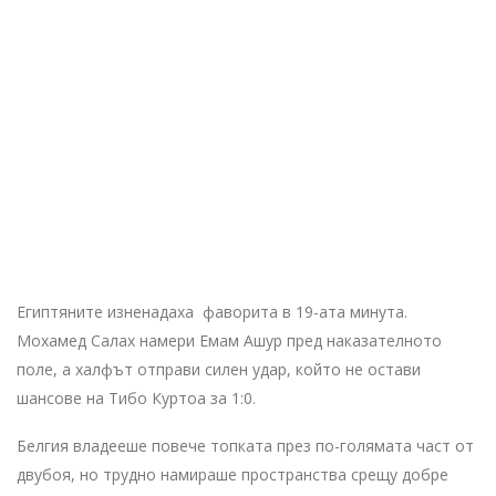
Египтяните изненадаха фаворита в 19-ата минута.
Мохамед Салах намери Емам Ашур пред наказателното
поле, а халфът отправи силен удар, който не остави
шансове на Тибо Куртоа за 1:0.
Белгия владееше повече топката през по-голямата част от
двубоя, но трудно намираше пространства срещу добре