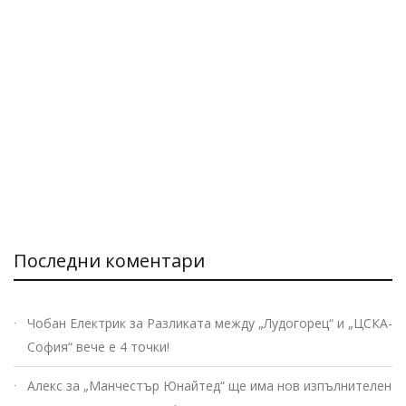
Последни коментари
Чобан Електрик
за
Разликата между „Лудогорец“ и „ЦСКА-
София“ вече е 4 точки!
Алекс
за
„Манчестър Юнайтед“ ще има нов изпълнителен