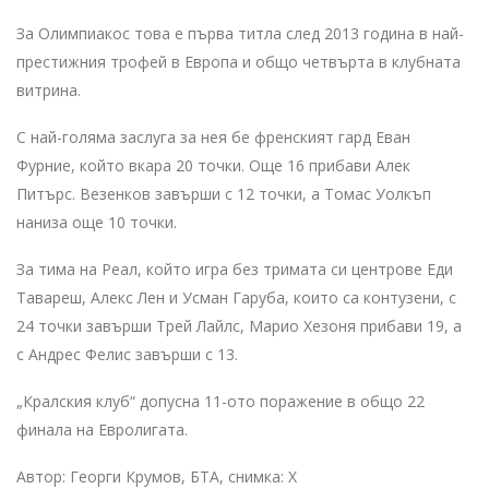
За Олимпиакос това е първа титла след 2013 година в най-
престижния трофей в Европа и общо четвърта в клубната
витрина.
С най-голяма заслуга за нея бе френският гард Еван
Фурние, който вкара 20 точки. Още 16 прибави Алек
Питърс. Везенков завърши с 12 точки, а Томас Уолкъп
наниза още 10 точки.
За тима на Реал, който игра без тримата си центрове Еди
Тавареш, Алекс Лен и Усман Гаруба, които са контузени, с
24 точки завърши Трей Лайлс, Марио Хезоня прибави 19, а
с Андрес Фелис завърши с 13.
„Кралския клуб“ допусна 11-ото поражение в общо 22
финала на Евролигата.
Автор: Георги Крумов, БТА, снимка: X