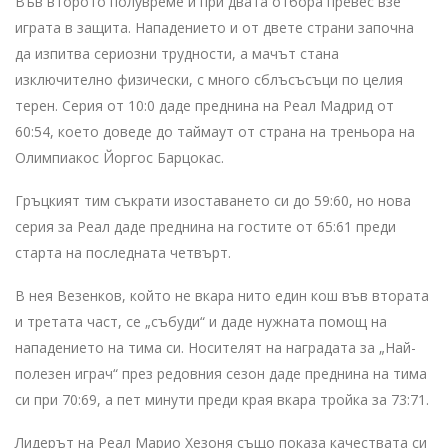
Във второто полувреме и при двата отбора превес взе
играта в защита. Нападението и от двете страни започна
да изпитва сериозни трудности, а мачът стана
изключително физически, с много сблъсъсъци по целия
терен. Серия от 10:0 даде преднина на Реал Мадрид от
60:54, което доведе до таймаут от страна на треньора на
Олимпиакос Йоргос Барцокас.
Гръцкият тим съкрати изоставането си до 59:60, но нова
серия за Реал даде преднина на гостите от 65:61 преди
старта на последната четвърт.
В нея Везенков, който не вкара нито един кош във втората
и третата част, се „събуди“ и даде нужната помощ на
нападението на тима си. Носителят на наградата за „Най-
полезен играч“ през редовния сезон даде преднина на тима
си при 70:69, а пет минути преди края вкара тройка за 73:71.
Лидерът на Реал Марио Хезоня също показа качествата си