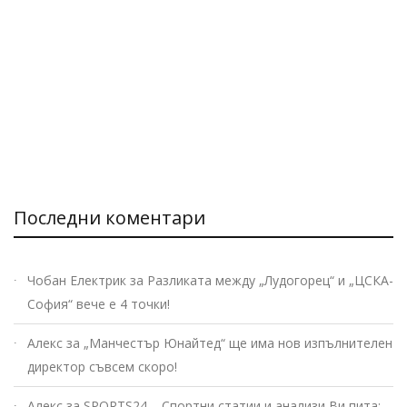
Последни коментари
Чобан Електрик
за
Разликата между „Лудогорец“ и „ЦСКА-
София“ вече е 4 точки!
Алекс
за
„Манчестър Юнайтед“ ще има нов изпълнителен
директор съвсем скоро!
Алекс
за
SPORTS24 – Спортни статии и анализи Ви пита: