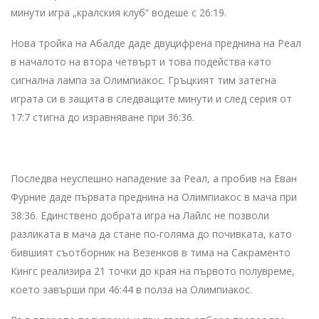
минути игра „кралския клуб“ водеше с 26:19.
Нова тройка на Абалде даде двуцифрена преднина на Реал
в началото на втора четвърт и това подейства като
сигнална лампа за Олимпиакос. Гръцкият тим затегна
играта си в защита в следващите минути и след серия от
17:7 стигна до изравняване при 36:36.
Последва неуспешно нападение за Реал, а пробив на Еван
Фурние даде първата преднина на Олимпиакос в мача при
38:36. Единствено добрата игра на Лайлс не позволи
разликата в мача да стане по-голяма до почивката, като
бившият съотборник на Везенков в тима на Сакраменто
Кингс реализира 21 точки до края на първото полувреме,
което завърши при 46:44 в полза на Олимпиакос.