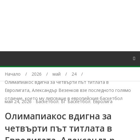
Начало
2026
май
24
Олимапиакос вдигна за четвърти път титлата в
Евролигата, Александър Везенков взе последното голямо
отличие, което му липсваше в европейския баскетбол
май 24, 2026
-
Баскетбол
,
БГ Баскетбол
,
Евролига
Олимапиакос вдигна за
четвърти път титлата в