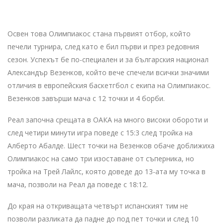
Освен това Олимпиакос стана първият отбор, който
печели турнира, след като е бил първи и през редовния
сезон. Успехът бе по-специален и за българския национал
Александър Везенков, който вече спечели всички значими
отличия в европейския баскетгбол с екипа на Олимпиакос.
Везенков завърши мача с 12 точки и 4 борби.
Реал започна срещата в ОАКА на много високи обороти и
след четири минути игра поведе с 15:3 след тройка на
Алберто Абалде. Шест точки на Везенков обаче доближиха
Олимпиакос на само три изоставане от съперника, но
тройка на Трей Лайлс, която доведе до 13-ата му точка в
мача, позволи на Реал да поведе с 18:12.
До края на откриващата четвърт испанският тим не
позволи разликата да падне до под пет точки и след 10