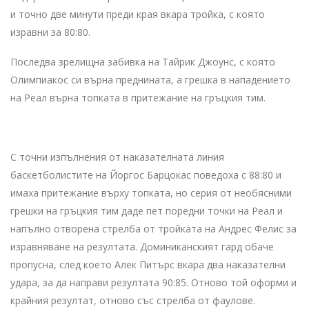
и точно две минути преди края вкара тройка, с която
изравни за 80:80.
Последва зрелищна забивка на Тайрик Джоунс, с която
Олимпиакос си върна преднината, а грешка в нападението
на Реал върна топката в притежание на гръцкия тим.
С точни изпълнения от наказателната линия
баскетболистите на Йоргос Барцокас поведоха с 88:80 и
имаха притежание върху топката, но серия от необясними
грешки на гръцкия тим даде пет поредни точки на Реал и
напълно отворена стрелба от тройката на Андрес Фелис за
изравняване на резултата. Доминиканският гард обаче
пропусна, след което Алек Питърс вкара два наказателни
удара, за да направи резултата 90:85. Отново той оформи и
крайния резултат, отново със стрелба от фаулове.