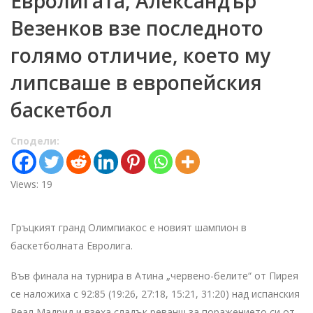
Евролигата, Александър
Везенков взе последното
голямо отличие, което му
липсваше в европейския
баскетбол
Сподели:
Views: 19
Гръцкият гранд Олимпиакос е новият шампион в
баскетболната Евролига.
Във финала на турнира в Атина „червено-белите“ от Пирея
се наложиха с 92:85 (19:26, 27:18, 15:21, 31:20) над испанския
Реал Мадрид и взеха сладък реванш за поражението си от