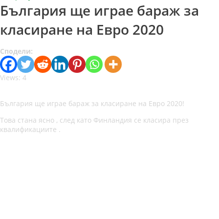
България ще играе бараж за
класиране на Евро 2020
Сподели:
Views: 4
България ще играе бараж за класиране на Евро 2020!
Това стана ясно , след като Финландия се класира през
квалификациите .