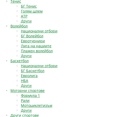
Тенис
БГ Тенис
Голям шлем
АТР
Други
Волейбол
Национални отбори
БГ Волейбол
Евротурнири
Лига на нациите
Плажен волейбол
Други
Баскетбол
Национални отбори
БГ Баскетбол
Евролига
НБА
Други
Моторни спортове
Формула 1
Рали
Мотоциклетизъм
Други
Други спортове