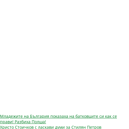
Навигация
Младежите на България показаха на батковците си как се
прави! Разбиха Полша!
Христо Стоичков с ласкави думи за Стилян Петров