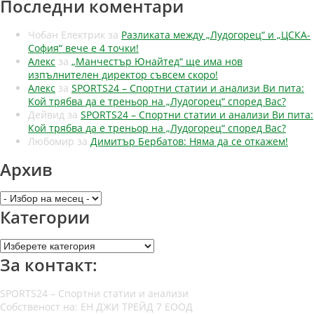
Последни коментари
Чобан Електрик
за
Разликата между „Лудогорец“ и „ЦСКА-
София“ вече е 4 точки!
Алекс
за
„Манчестър Юнайтед“ ще има нов
изпълнителен директор съвсем скоро!
Алекс
за
SPORTS24 – Спортни статии и анализи Ви пита:
Кой трябва да е треньор на „Лудогорец“ според Вас?
Дейвид
за
SPORTS24 – Спортни статии и анализи Ви пита:
Кой трябва да е треньор на „Лудогорец“ според Вас?
Любомир
за
Димитър Бербатов: Няма да се откажем!
Архив
Архив
Категории
Категории
За контакт:
SPORTS24 – Спортни статии и анализи
Собственост на: ЕН ДЖИ ТРЕЙД 7 ЕООД