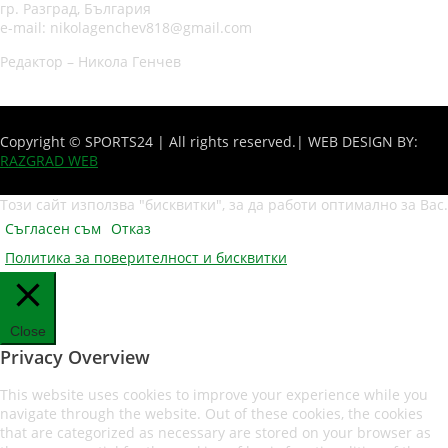
гр. Разград, България
e-mail: nikolagenchev818@gmail.com
Редактор – Никола Генчев
Copyright © SPORTS24 | All rights reserved.
| WEB DESIGN BY:
RAZGRAD WEB
Този сайт използва "бисквитки", за да работи оптимално за Вас.
Съгласен съм
Отказ
Политика за поверителност и бисквитки
Close
Privacy Overview
This website uses cookies to improve your experience while you
navigate through the website. Out of these cookies, the cookies
that are categorized as necessary are stored on your browser as